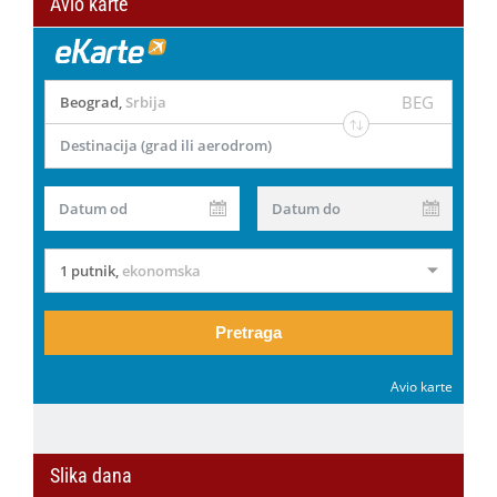
Avio karte
BEG
Beograd
,
Srbija
Destinacija (grad ili aerodrom)
Datum od
Datum do
1 putnik
,
ekonomska
Pretraga
Avio karte
Slika dana