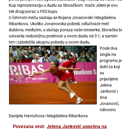
Kup reprezentaciju u duelu sa Slovačkom. Inače Jeleni je ovo
tek drugi poraz u FED kupu
U četvrom meču sastaju se Bojana Jovanovski i Magdalena
Ribarikova. Ukoliko Jovanovska pobedi, odlučivaće meč
dublova, međutim, u slučaju poraza naše teniserke, Slovačka bi
ostvarila nedostižnu prednost u ovom duelu od 3:1, a samim
tim i zabeležila ukupnu pobedu u ovom duelu.
Posle dva
singla na
programu je
dubl za koji
su
prijavljene
Jelena
Janković i
Ana
Jovanović,
odnosno
Danijela Hantuhova i Magdalena Ribarikova.
Povezana vest:
Jelena Janković uspešna na