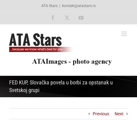
Skip
ATA Stars
|
kontakt@atastars.rs
to
content
Facebook
X
YouTube
FED KUP, Slovačka povela u borbi za opstanak u
Svetskoj grupi
Previous
Next