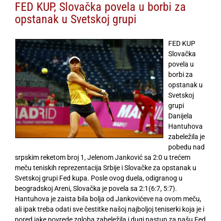
FED KUP, Slovačka povela u borbi za
opstanak u Svetskoj grupi
FED KUP
Slovačka
povela u
borbi za
opstanak u
Svetskoj
grupi
Danijela
Hantuhova
zabeležila je
pobedu nad
srpskim reketom broj 1, Jelenom Janković sa 2:0 u trećem
meču teniskih reprezentacija Srbije i Slovačke za opstanak u
Svetskoj grupi Fed kupa. Posle ovog duela, odigranog u
beogradskoj Areni, Slovačka je povela sa 2:1(6:7, 5:7).
Hantuhova je zaista bila bolja od Jankovićeve na ovom meču,
ali ipak treba odati sve čestitke našoj najboljoj teniserki koja je i
pored jake povrede zgloba zabeležila i dugi nastup za našu Fed