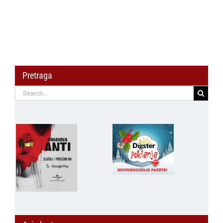
u Čile
Pretraga
Search
for: