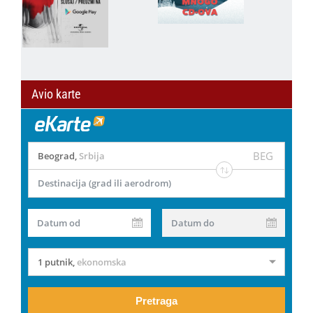
Avio karte
BEG
Beograd
,
Srbija
Destinacija (grad ili aerodrom)
Datum od
Datum do
1 putnik
,
ekonomska
Pretraga