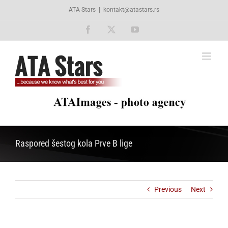
Skip
ATA Stars
|
kontakt@atastars.rs
to
content
Facebook
X
YouTube
Raspored šestog kola Prve B lige
Previous
Next