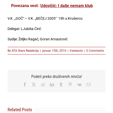
Povezana vest:
Udovičić: I dalje nemam klub
V.K. „GOČ“ – V.K. „BEČEJ 2005“ 19h u Kruševcu
Delegat: LJubiša Ćirić
Sudije: Željko Ragač, Goran Arnautović
By
ATA Stars Redakcija
|
januar 15th, 2010
|
Vaterpolo
|
0 Comments
Podeli preko društvenih mreža!
Facebook
X
Reddit
LinkedIn
Tumblr
Pinterest
Vk
Email
Related Posts