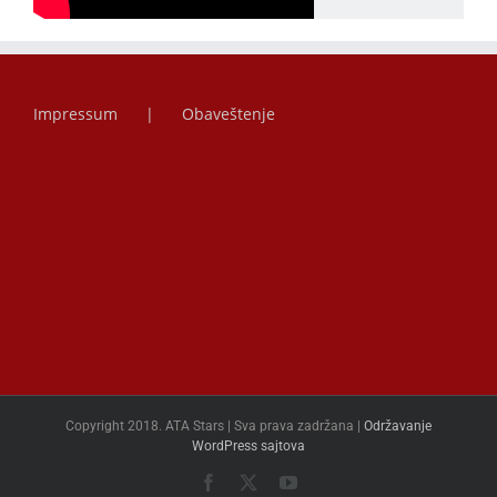
Impressum
Obaveštenje
Copyright 2018. ATA Stars | Sva prava zadržana |
Održavanje
WordPress sajtova
Facebook
X
YouTube