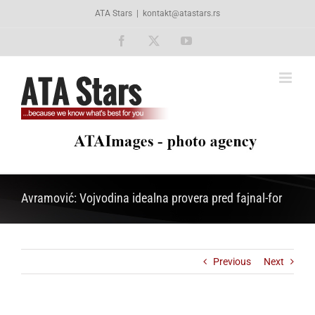
Skip
ATA Stars
|
kontakt@atastars.rs
to
content
Facebook
X
YouTube
Avramović: Vojvodina idealna provera pred fajnal-for
Previous
Next