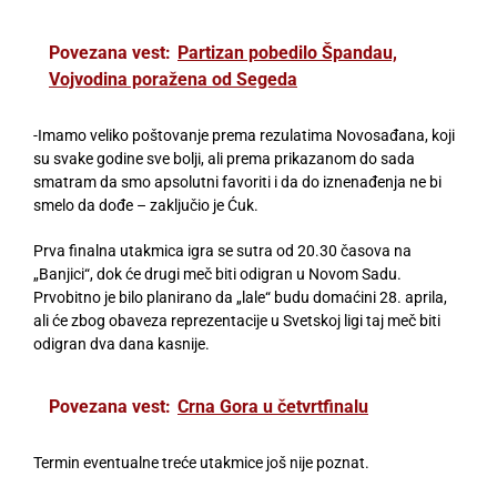
Povezana vest:
Partizan pobedilo Špandau,
Vojvodina poražena od Segeda
-Imamo veliko poštovanje prema rezulatima Novosađana, koji
su svake godine sve bolji, ali prema prikazanom do sada
smatram da smo apsolutni favoriti i da do iznenađenja ne bi
smelo da dođe – zaključio je Ćuk.
Prva finalna utakmica igra se sutra od 20.30 časova na
„Banjici“, dok će drugi meč biti odigran u Novom Sadu.
Prvobitno je bilo planirano da „lale“ budu domaćini 28. aprila,
ali će zbog obaveza reprezentacije u Svetskoj ligi taj meč biti
odigran dva dana kasnije.
Povezana vest:
Crna Gora u četvrtfinalu
Termin eventualne treće utakmice još nije poznat.