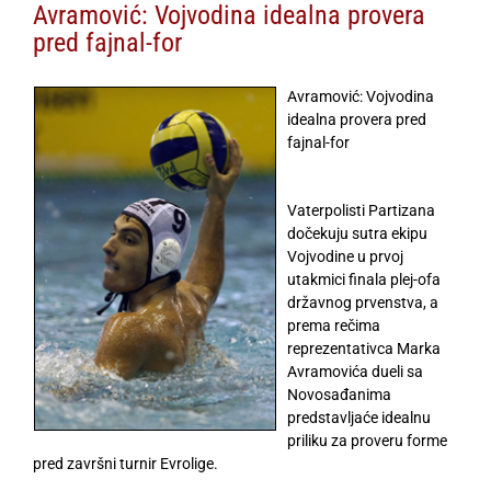
Avramović: Vojvodina idealna provera
pred fajnal-for
Avramović: Vojvodina
idealna provera pred
fajnal-for
Vaterpolisti Partizana
dočekuju sutra ekipu
Vojvodine u prvoj
utakmici finala plej-ofa
državnog prvenstva, a
prema rečima
reprezentativca Marka
Avramovića dueli sa
Novosađanima
predstavljaće idealnu
priliku za proveru forme
pred završni turnir Evrolige.