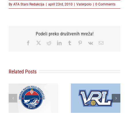
By
ATA Stars Redakcija
|
april 23rd, 2010
|
Vaterpolo
|
0 Comments
Podeli preko društvenih mreža!
Facebook
X
Reddit
LinkedIn
Tumblr
Pinterest
Vk
Email
Related Posts
Vaterpolo
regionalna liga
ki
Srbija protiv
(VRL) biće
Mađarske na startu
nastavljena i u
i
Svetskog prvenstva
sezoni
2026/27