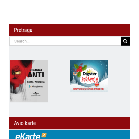
Pretraga
Search
for:
Avio karte