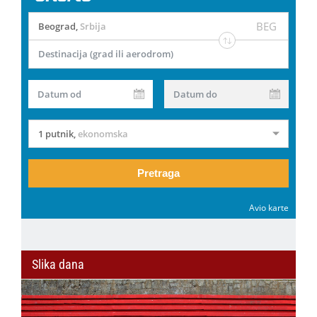
BEG
Beograd
,
Srbija
Destinacija (grad ili aerodrom)
Datum od
Datum do
1 putnik
,
ekonomska
Pretraga
Avio karte
Slika dana