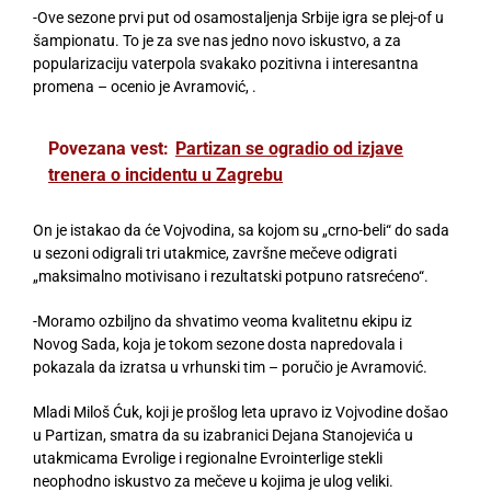
-Ove sezone prvi put od osamostaljenja Srbije igra se plej-of u
šampionatu. To je za sve nas jedno novo iskustvo, a za
popularizaciju vaterpola svakako pozitivna i interesantna
promena – ocenio je Avramović, .
Povezana vest:
Partizan se ogradio od izjave
trenera o incidentu u Zagrebu
On je istakao da će Vojvodina, sa kojom su „crno-beli“ do sada
u sezoni odigrali tri utakmice, završne mečeve odigrati
„maksimalno motivisano i rezultatski potpuno ratsrećeno“.
-Moramo ozbiljno da shvatimo veoma kvalitetnu ekipu iz
Novog Sada, koja je tokom sezone dosta napredovala i
pokazala da izratsa u vrhunski tim – poručio je Avramović.
Mladi Miloš Ćuk, koji je prošlog leta upravo iz Vojvodine došao
u Partizan, smatra da su izabranici Dejana Stanojevića u
utakmicama Evrolige i regionalne Evrointerlige stekli
neophodno iskustvo za mečeve u kojima je ulog veliki.