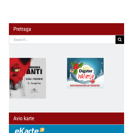
Pretraga
Search
for:
Avio karte