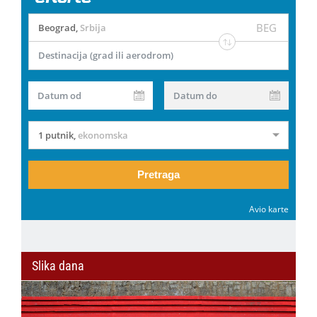
BEG
Beograd
,
Srbija
Destinacija (grad ili aerodrom)
Datum od
Datum do
1 putnik
,
ekonomska
Pretraga
Avio karte
Slika dana