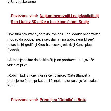
iz Šervudske šume.
Povezana vest:
Najkontroverzniji i najeksplicitniji
film Ljubav 3D stiže u bioskope širom Srbije
Novi film prikazaće „poreklo Robina Huda, odakle bi on zaista
mogao da potiče, i neće se oslanjati na uobičajene klišee“,
rekao je 46-godišnji Krou francuskoj televiziji Kanal plus
(Canal).
Glumac je dodao da će film čiji je on producent biti „sveže
viđenje“ priče.
„Robin Hud“ u kojem igra i Kejt Blančet (Cate Blanćett)
premijerno će biti prikazan 12. maja na otvaranju festivala u
Kanu.
Povezana vest:
Premijera "Gorčila" u Beču