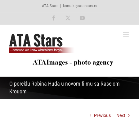
Skip
ATA Stars
|
kontakt@atastars.rs
to
content
Facebook
X
YouTube
O poreklu Robina Huda u novom filmu sa Raselom
Krouom
Previous
Next