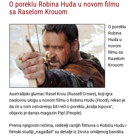
O poreklu Robina Huda u novom filmu
sa Raselom Krouom
O poreklu
Robina
Huda u
novom
filmu sa
Raselom
Krouom
Australijski glumac Rasel Krou (Russell Crowe), koji igra
naslovnu ulogu u novom filmu o Robinu Hudu (Hood), rekao je
da će u tom ostvarenju biti reči o poreklu „kralja lopova“,
objavio je danas magazin Pipl (People).
Prema njegovim rečima, reditelji ranijih filmova o Robinu Hudu i
filmski studiji „nagađali“ su detalje iz života omiljenog bandita