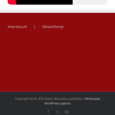
Impressum
Obaveštenje
Copyright 2018. ATA Stars | Sva prava zadržana |
Održavanje
WordPress sajtova
Facebook
X
YouTube