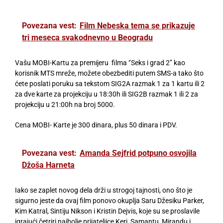
Povezana vest:
Film Nebeska tema se prikazuje
tri meseca svakodnevno u Beogradu
Vašu MOBI-Kartu za premijeru filma ‘’Seks i grad 2’’ kao
korisnik MTS mreže, možete obezbediti putem SMS-a tako što
ćete poslati poruku sa tekstom SIG2A razmak 1 za 1 kartu ili 2
za dve karte za projekciju u 18:30h ili SIG2B razmak 1 ili 2 za
projekciju u 21:00h na broj 5000.
Cena MOBI- Karte je 300 dinara, plus 50 dinara i PDV.
Povezana vest:
Amanda Sejfrid potpuno osvojila
Džoša Harneta
Iako se zaplet novog dela drži u strogoj tajnosti, ono što je
sigurno jeste da ovaj film ponovo okuplja Saru Džesiku Parker,
Kim Katral, Sintiju Nikson i Kristin Dejvis, koje su se proslavile
igrajući četriri najbolje prijateljice Keri, Samantu, Mirandu i