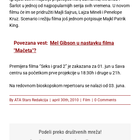
Šarlot u jednoj od najpopularnijih serija svih vremena. U novom
filmu će im se pridružiti Majli Sajrus, Lajza Mineli i Penelope
Kruz. Scenario i režiju filma još jednom potpisuje Majkl Patrik
King.
Povezana vest:
Mel Gibson u nastavku filma
"Mačeta"?
Premijera filma ‘’Seks i grad 2’’ je zakazana za 01. jun u Sava
centru sa početkom prve projekcije u 18:30h i druge u 21h.
Na redovnom bioskopskom repertoaru se nalazi od 03. juna.
By
ATA Stars Redakcija
|
april 30th, 2010
|
Film
|
0 Comments
Podeli preko društvenih mreža!