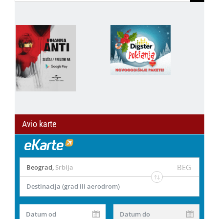
for:
Avio karte
BEG
Beograd
,
Srbija
Destinacija (grad ili aerodrom)
Datum od
Datum do