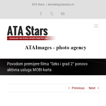
Skip
ATA Stars
|
kontakt@atastars.rs
to
content
Facebook
X
YouTube
Povodom premijere filma “Seks i grad 2“ ponovo
aktivna usluga MOBI-karta
Previous
Next