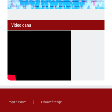
Video dana
Impressum
Obaveštenje