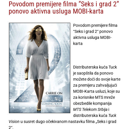
Povodom premijere filma “Seks i grad 2“
ponovo aktivna usluga MOBI-karta
Povodom premijere filma
“Seks i grad 2“ ponovo
aktivna usluga MOBI-
karta
Distributerska kuća Tuck
je saopštila da ponovo
možete doći do svoje karte
za premijeru zahvaljujući
MOBI-Karta usluzi, koje su
za korisnike MTS mreže
obezbedile kompanija
MTS
Telekom Srbija
i
distributerska kuća
Tuck
Vision
u susret dugo očekivanom nastavku filma „Seks i grad
2“.