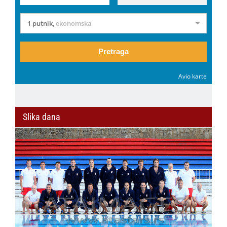
1 putnik
,
ekonomska
Pretraga
Avio karte
Slika dana