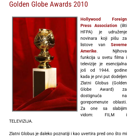
Golden Globe Awards 2010
Hollywood Foreign
Press Association
(iliti
HFPA) je udruženje
novinara koji pišu za
listove van
Severne
Amerike
. Njihova
funkcija u svetu filma i
televizije je esencijalna
još od 1944. godine
kada je prvi put dodeljen
Zlatni Globus (Golden
Globe Award) za
dostignuća na
gorepomenute oblasti.
Za one sa slabijim
vidom: FILM i
TELEVIZIJA.
Zlatni Globus je daleko poznatiji i kao uvertira pred ono što mi