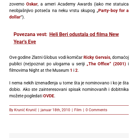
zovemo
Oskar
, a ameri Academy Awards (iako me statuica
neobjašnjivo potseća na neku vrstu skupog „
Party-boy for a
dollar
“).
Povezana vest:
Heli Beri odustala od filma New
Year's Eve
Ove godine Zlatni Globus vodi komičar
Ricky Gervais
, domaćoj
publici (ne)poznat po ulogama u seriji
„The Office“ (2001)
i
filmovima Night at the Museum
1
i
2
.
I nema nekih iznenađenja u tome šta je nominovano i ko je šta
dobio. Ako ste zainteresovani spisak nominovanih i dobitnika
možete pogledati
OVDE
.
By
Krunić Krunić
|
januar 18th, 2010
|
Film
|
0 Comments