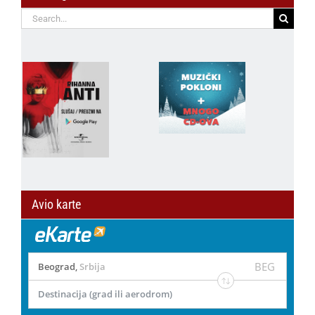
Search
for:
Avio karte
BEG
Beograd
,
Srbija
Destinacija (grad ili aerodrom)