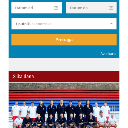
Datum od
Datum do
1 putnik
,
ekonomska
Pretraga
Avio karte
Slika dana