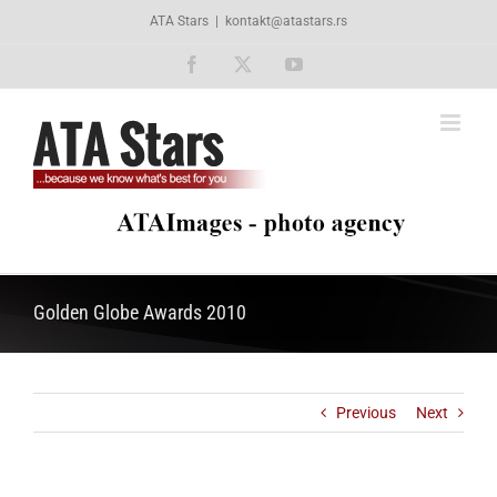
Skip
ATA Stars
|
kontakt@atastars.rs
to
content
Facebook
X
YouTube
Golden Globe Awards 2010
Previous
Next