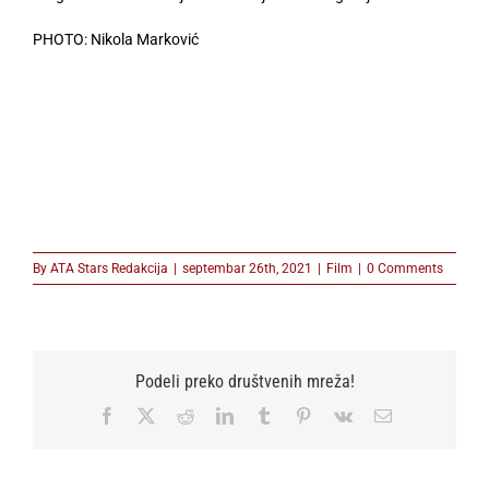
PHOTO: Nikola Marković
By
ATA Stars Redakcija
|
septembar 26th, 2021
|
Film
|
0 Comments
Podeli preko društvenih mreža!
Facebook
X
Reddit
LinkedIn
Tumblr
Pinterest
Vk
Email