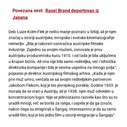
Povezana vest:
Rasel Brand deportovan iz
Japana
Delo Luize Kolm-Flek je nešto manje poznato u Srbiji, ali je njen
značaj u istoriji austrijske, evropske i svetske kinematografije
nemerljiv. „Bila je takoreći osnivačica austrijske filmske
industrije. Zajedno sa svojim mužem, osnovala je prvu
austrijsku producentsku kuću 1910. i od tada je bila uključena
u krupan biznis. Ali ona nije bila samo rediteljka, već i tehnička
direktorka kompanije i bila je veoma uspešna na mnogo polja“,
pojasnio je direktor Austrijskog filmskog arhiva. „Kada je njen
prvi muž umro, venčala se sa svojim rediteljskim partnerom
Jakobom Flekom, koji je bio jevrejskog porekla. Godine 1933. je
morala da se vrati u Austriju, ali je 1938. njen muž odveden u
koncentracioni logor. Nije se jednostavno razvela kao što su to
uradili mnogi, već se borila za njega, i uspela je da ga izvuče,
nakon čega su emigrirali u Šangaj. Interesantno je da su tamo
uradili film, koji je bio jedini film u istoriji emigracije u Šangaju“.