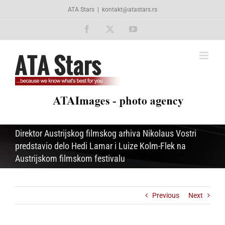
Skip
ATA Stars
|
kontakt@atastars.rs
to
content
Facebook
X
YouTube
Direktor Austrijskog filmskog arhiva Nikolaus Vostri
predstavio delo Hedi Lamar i Luize Kolm-Flek na
Austrijskom filmskom festivalu
Previous
Next