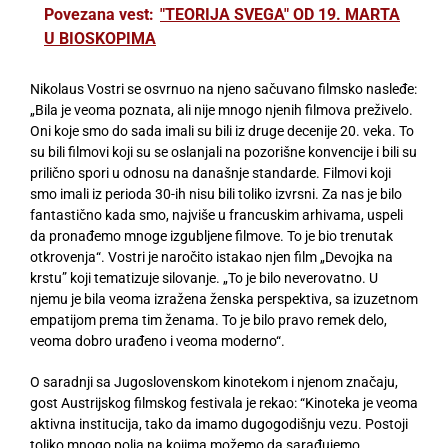
Povezana vest:
"TEORIJA SVEGA" OD 19. MARTA
U BIOSKOPIMA
Nikolaus Vostri se osvrnuo na njeno sačuvano filmsko nasleđe:
„Bila je veoma poznata, ali nije mnogo njenih filmova preživelo.
Oni koje smo do sada imali su bili iz druge decenije 20. veka. To
su bili filmovi koji su se oslanjali na pozorišne konvencije i bili su
prilično spori u odnosu na današnje standarde. Filmovi koji
smo imali iz perioda 30-ih nisu bili toliko izvrsni. Za nas je bilo
fantastično kada smo, najviše u francuskim arhivama, uspeli
da pronađemo mnoge izgubljene filmove. To je bio trenutak
otkrovenja“. Vostri je naročito istakao njen film „Devojka na
krstu” koji tematizuje silovanje. „To je bilo neverovatno. U
njemu je bila veoma izražena ženska perspektiva, sa izuzetnom
empatijom prema tim ženama. To je bilo pravo remek delo,
veoma dobro urađeno i veoma moderno“.
O saradnji sa Jugoslovenskom kinotekom i njenom značaju,
gost Austrijskog filmskog festivala je rekao: “Kinoteka je veoma
aktivna institucija, tako da imamo dugogodišnju vezu. Postoji
toliko mnogo polja na kojima možemo da sarađujemo.