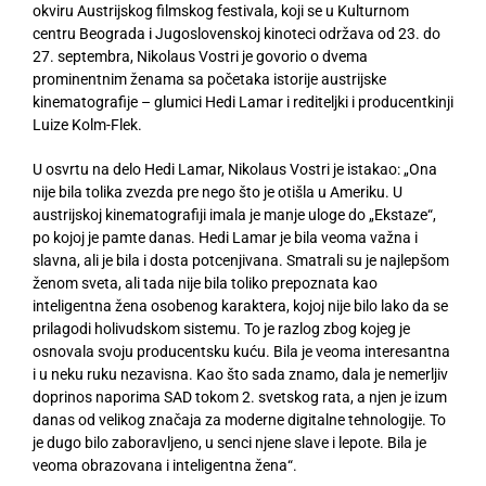
okviru Austrijskog filmskog festivala, koji se u Kulturnom
centru Beograda i Jugoslovenskoj kinoteci održava od 23. do
27. septembra, Nikolaus Vostri je govorio o dvema
prominentnim ženama sa početaka istorije austrijske
kinematografije – glumici Hedi Lamar i rediteljki i producentkinji
Luize Kolm-Flek.
U osvrtu na delo Hedi Lamar, Nikolaus Vostri je istakao: „Ona
nije bila tolika zvezda pre nego što je otišla u Ameriku. U
austrijskoj kinematografiji imala je manje uloge do „Ekstaze“,
po kojoj je pamte danas. Hedi Lamar je bila veoma važna i
slavna, ali je bila i dosta potcenjivana. Smatrali su je najlepšom
ženom sveta, ali tada nije bila toliko prepoznata kao
inteligentna žena osobenog karaktera, kojoj nije bilo lako da se
prilagodi holivudskom sistemu. To je razlog zbog kojeg je
osnovala svoju producentsku kuću. Bila je veoma interesantna
i u neku ruku nezavisna. Kao što sada znamo, dala je nemerljiv
doprinos naporima SAD tokom 2. svetskog rata, a njen je izum
danas od velikog značaja za moderne digitalne tehnologije. To
je dugo bilo zaboravljeno, u senci njene slave i lepote. Bila je
veoma obrazovana i inteligentna žena“.