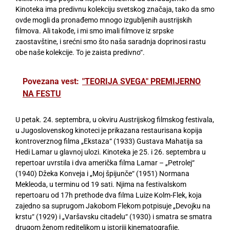
Kinoteka ima predivnu kolekciju svetskog značaja, tako da smo
ovde mogli da pronađemo mnogo izgubljenih austrijskih
filmova. Ali takođe, i mi smo imali filmove iz srpske
zaostavštine, i srećni smo što naša saradnja doprinosi rastu
obe naše kolekcije. To je zaista predivno“.
Povezana vest:
"TEORIJA SVEGA" PREMIJERNO
NA FESTU
U petak. 24. septembra, u okviru Austrijskog filmskog festivala,
u Jugoslovenskog kinoteci je prikazana restaurisana kopija
kontroverznog filma „Ekstaza“ (1933) Gustava Mahatija sa
Hedi Lamar u glavnoj ulozi. Kinoteka je 25. i 26. septembra u
repertoar uvrstila i dva američka filma Lamar – „Petrolej“
(1940) Džeka Konveja i „Moj špijunče“ (1951) Normana
Mekleoda, u terminu od 19 sati. Njima na festivalskom
repertoaru od 17h prethode dva filma Luize Kolm-Flek, koja
zajedno sa suprugom Jakobom Flekom potpisuje „Devojku na
krstu“ (1929) i „Varšavsku citadelu“ (1930) i smatra se smatra
drugom ženom rediteljkom u istoriji kinematografije.