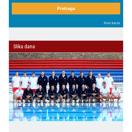
Pretraga
Avio karte
Slika dana