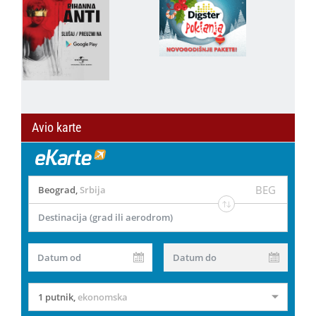
Avio karte
BEG
Beograd
,
Srbija
Destinacija (grad ili aerodrom)
Datum od
Datum do
1 putnik
,
ekonomska