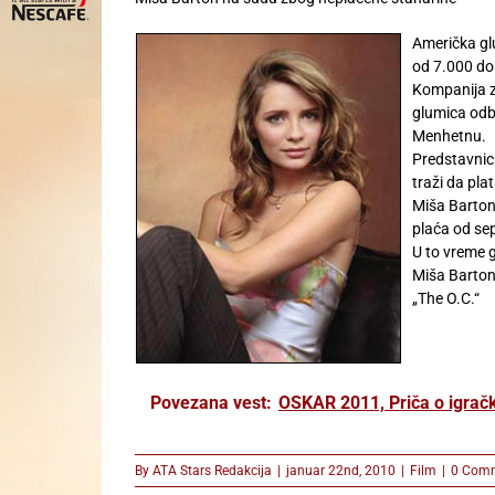
Američka gl
od 7.000 do
Kompanija za
glumica odb
Menhetnu.
Predstavnic
traži da pla
Miša Barton 
plaća od s
U to vreme g
Miša Barton 
„The O.C.“
Povezana vest:
OSKAR 2011, Priča o igračka
By
ATA Stars Redakcija
|
januar 22nd, 2010
|
Film
|
0 Com