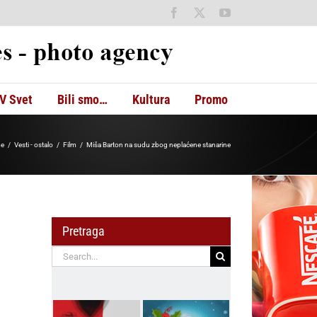
Facebook
X
YouTube
V Svet
Bili smo…
Kultura
Promo
e
Vesti - ostalo
Film
Miša Barton na sudu zbog neplaćene stanarine
Pretraga
Search
for: