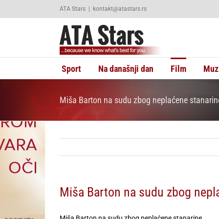
Skip
ATA Stars
|
kontakt@atastars.rs
to
content
Sport
Na današnji dan
Film
Muz
Miša Barton na sudu zbog neplaćene stanarin
Miša Barton na sudu zbog nepl
Miša Barton na sudu zbog neplaćene stanarine