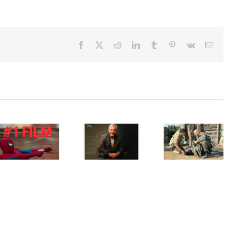
Facebook
X
Reddit
LinkedIn
Tumblr
Pinterest
Vk
Ema
25 godina
nakon
nastanka,
Emir
Oscarom®
Film „
Hadžihafizbegović
nagrađena
nedelj
dobitnik
„Ničija
posle“
Počasnog
zemlja“
Mirosla
Srca
Danisa
Terzića st
Sarajeva 32.
Tanovića u
na 32.
Sarajevo
restauriranoj
Sarajev
Film
verziji
Film Fest
Festivala
zatvara 32.
Sarajevo
Film Festiva