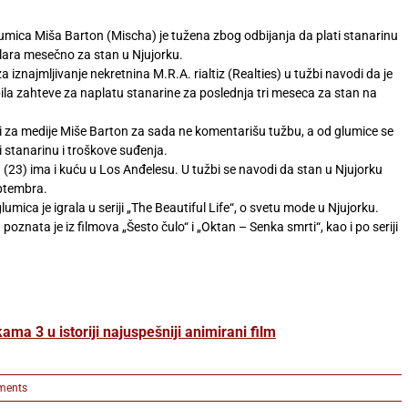
umica Miša Barton (Mischa) je tužena zbog odbijanja da plati stanarinu
lara mesečno za stan u Njujorku.
 iznajmljivanje nekretnina M.R.A. rialtiz (Realties) u tužbi navodi da je
ila zahteve za naplatu stanarine za poslednja tri meseca za stan na
i za medije Miše Barton za sada ne komentarišu tužbu, a od glumice se
ti stanarinu i troškove suđenja.
(23) ima i kuću u Los Anđelesu. U tužbi se navodi da stan u Njujorku
eptembra.
lumica je igrala u seriji „The Beautiful Life“, o svetu mode u Njujorku.
poznata je iz filmova „Šesto čulo“ i „Oktan – Senka smrti“, kao i po seriji
ma 3 u istoriji najuspešniji animirani film
ments