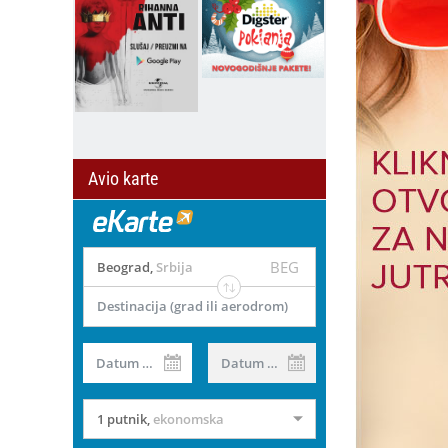
Avio karte
BEG
Beograd
,
Srbija
Destinacija (grad ili aerodrom)
Datum od
Datum do
1 putnik
,
ekonomska