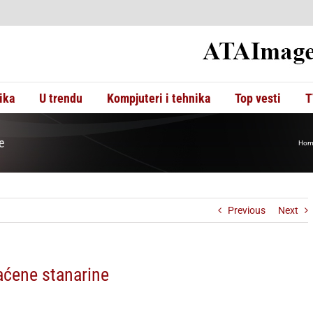
ika
U trendu
Kompjuteri i tehnika
Top vesti
T
e
Hom
Previous
Next
aćene stanarine