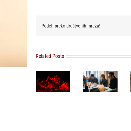
Podeli preko društvenih mreža!
Related Posts
Svetska
Najuspešnije
Film „3
premijera
otvaranje
nedelje
Virusa
studijskog
posle“
patološke
filma u Srbiji:
Miroslava
dobrote 19.8.
Spajdermen:
Terzića stiže
na 32.
Novi dan
na 32.
Sarajevo
oborio rekord
Sarajevo
Film
već prvog
Film Festival
Festivalu
vikenda