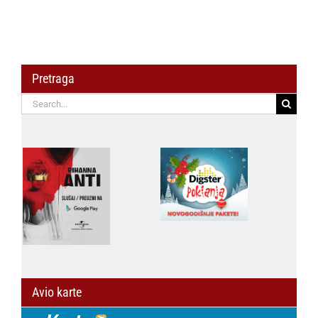
Pretraga
Search
for:
Avio karte