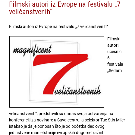
Filmski autori iz Evrope na festivalu „7
veličanstvenih“
Filmski autori iz Evrope na festivalu „7 veličanstvenih“
Filmski
autori,
učesnici
6.
festivala
„Sedam
veličanstvenih“, predstavili su danas svoja ostvarenja na
konferenciji za novinare u Sava centru, a selektor Tue Stin Miler
istakao je da je ponosan što je od početka deo ovog
jedinstvene maniefstacije evropskih dugometražnih