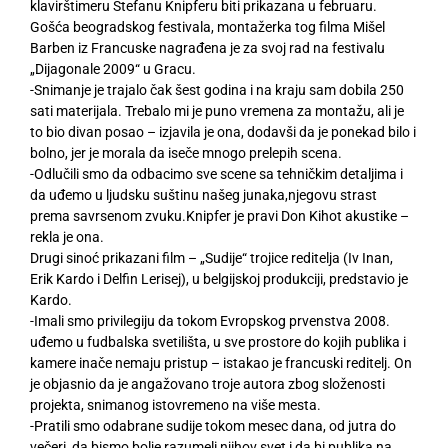
klavirštimeru Štefanu Knipferu biti prikazana u februaru.
Gošća beogradskog festivala, montažerka tog filma Mišel
Barben iz Francuske nagrađena je za svoj rad na festivalu
„Dijagonale 2009“ u Gracu.
-Snimanje je trajalo čak šest godina i na kraju sam dobila 250
sati materijala. Trebalo mi je puno vremena za montažu, ali je
to bio divan posao – izjavila je ona, dodavši da je ponekad bilo i
bolno, jer je morala da iseče mnogo prelepih scena.
-Odlučili smo da odbacimo sve scene sa tehničkim detaljima i
da uđemo u ljudsku suštinu našeg junaka,njegovu strast
prema savrsenom zvuku.Knipfer je pravi Don Kihot akustike –
rekla je ona.
Drugi sinoć prikazani film – „Sudije“ trojice reditelja (Iv Inan,
Erik Kardo i Delfin Lerisej), u belgijskoj produkciji, predstavio je
Kardo.
-Imali smo privilegiju da tokom Evropskog prvenstva 2008.
uđemo u fudbalska svetilišta, u sve prostore do kojih publika i
kamere inače nemaju pristup – istakao je francuski reditelj. On
je objasnio da je angažovano troje autora zbog složenosti
projekta, snimanog istovremeno na više mesta.
-Pratili smo odabrane sudije tokom mesec dana, od jutra do
večeri, da bismo bolje razumeli njihov svet i da bi publika na