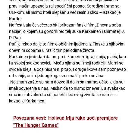
pravi način upoznala taj specifični posao. Sarađivali smo sa
UEF-om, ali nismo hteli ulepšanu već realnu sliku – istakao je
Kardo.
Na festivalu će večeras biti prikazan finski film „Dnevna soba
nacije“, o kojem su govorili reditelj Juka Karkainen i snimatelj J.
P. Pafi.
Pafi je rekao da je to film o običnim ljudima iz Finske u njihovim
dnevnim sobama u različitim periodima života.
Karkainen je dodao da oni pred kamerom igraju, piju, plaču, kao
i u svojoj svakodnevici. -Među njima su i moji roditelji. Mami se
svidela ideja, a oca nisam ni pitao. I druge likove sam poznavao
od ranije, osim jednog koga smo našli preko novina.
-Ne znam zašto su nam dozvolili da ih snimamo, očito je da su
imali poverenja u nas. Mislim da to nismo izneverili, a svakakao
smo im zahvalni što su podelili deo svog života sa nama –
kazao je Karkainen.
Povezana vest:
Holivud trlja ruke uoči premijere
"The Hunger Games"