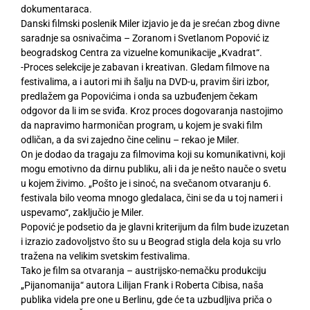
dokumentaraca.
Danski filmski poslenik Miler izjavio je da je srećan zbog divne
saradnje sa osnivačima – Zoranom i Svetlanom Popović iz
beogradskog Centra za vizuelne komunikacije „Kvadrat“.
-Proces selekcije je zabavan i kreativan. Gledam filmove na
festivalima, a i autori mi ih šalju na DVD-u, pravim širi izbor,
predlažem ga Popovićima i onda sa uzbuđenjem čekam
odgovor da li im se sviđa. Kroz proces dogovaranja nastojimo
da napravimo harmoničan program, u kojem je svaki film
odličan, a da svi zajedno čine celinu – rekao je Miler.
On je dodao da tragaju za filmovima koji su komunikativni, koji
mogu emotivno da dirnu publiku, ali i da je nešto nauče o svetu
u kojem živimo. „Pošto je i sinoć, na svečanom otvaranju 6.
festivala bilo veoma mnogo gledalaca, čini se da u toj nameri i
uspevamo“, zaključio je Miler.
Popović je podsetio da je glavni kriterijum da film bude izuzetan
i izrazio zadovoljstvo što su u Beograd stigla dela koja su vrlo
tražena na velikim svetskim festivalima.
Tako je film sa otvaranja – austrijsko-nemačku produkciju
„Pijanomanija“ autora Lilijan Frank i Roberta Cibisa, naša
publika videla pre one u Berlinu, gde će ta uzbudljiva priča o