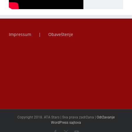
Impressum
Obaveštenje
Copyright 2018. ATA Stars | Sva prava zadržana |
Održavanje
WordPress sajtova