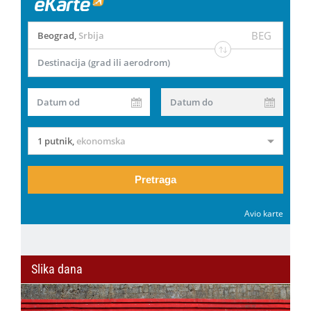
BEG
Beograd
,
Srbija
Destinacija (grad ili aerodrom)
Datum od
Datum do
1 putnik
,
ekonomska
Pretraga
Avio karte
Slika dana