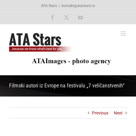
Skip
ATA Stars
|
kontakt@atastars.rs
to
content
Facebook
X
YouTube
Filmski autori iz Evrope na festivalu „7 veličanstvenih“
Previous
Next