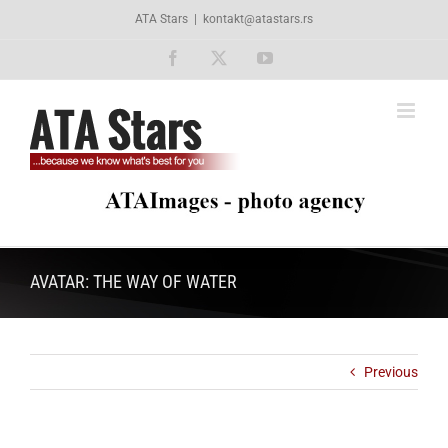
Skip
ATA Stars
|
kontakt@atastars.rs
to
content
Facebook
X
YouTube
AVATAR: THE WAY OF WATER
Previous