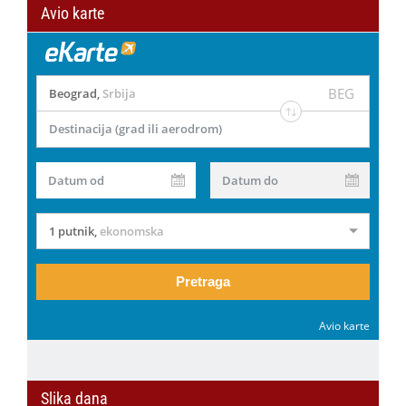
Avio karte
BEG
Beograd
,
Srbija
Destinacija (grad ili aerodrom)
Datum od
Datum do
1 putnik
,
ekonomska
Pretraga
Avio karte
Slika dana