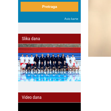
Pretraga
Avio karte
Slika dana
Video dana