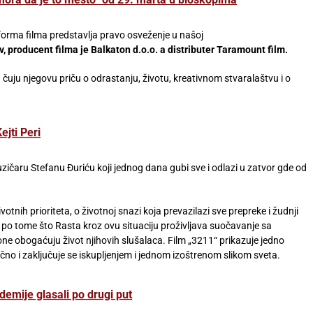
forma filma predstavlja pravo osveženje u našoj
, producent filma je Balkaton d.o.o. a distributer Taramount film.
a čuju njegovu priču o odrastanju, životu, kreativnom stvaralaštvu i o
ejti Peri
uzičaru Stefanu Đuriću koji jednog dana gubi sve i odlazi u zatvor gde od
otnih prioriteta, o životnoj snazi koja prevazilazi sve prepreke i žudnji
a po tome što Rasta kroz ovu situaciju proživljava suočavanje sa
e obogaćuju život njihovih slušalaca. Film „3211“ prikazuje jedno
čno i zaključuje se iskupljenjem i jednom izoštrenom slikom sveta.
demije glasali po drugi put