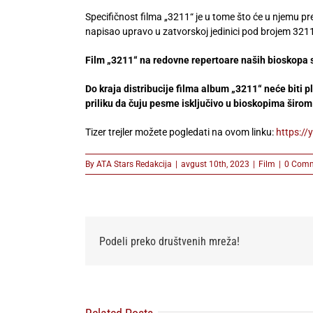
Specifičnost filma „3211“ je u tome što će u njemu pr
napisao upravo u zatvorskoj jedinici pod brojem 321
Film „3211“ na redovne repertoare naših bioskopa 
Do kraja distribucije filma album „3211“ neće biti pl
priliku da čuju pesme isključivo u bioskopima širom 
Tizer trejler možete pogledati na ovom linku:
https:/
By
ATA Stars Redakcija
|
avgust 10th, 2023
|
Film
|
0 Com
Podeli preko društvenih mreža!