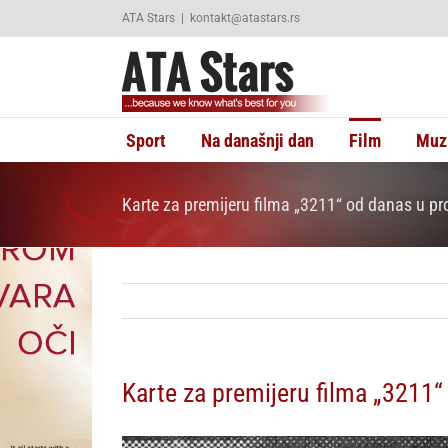
Skip
ATA Stars
|
kontakt@atastars.rs
to
content
Sport
Na današnji dan
Film
Muz
Karte za premijeru filma „3211“ od danas u pro
Karte za premijeru filma „3211“