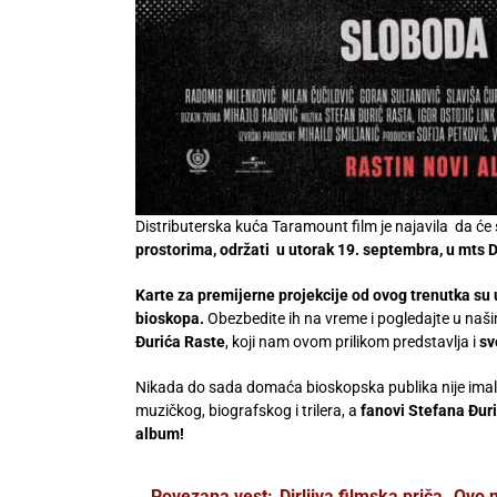
Distributerska kuća Taramount film je najavila da će
prostorima, održati u utorak 19. septembra, u mts 
Karte za premijerne projekcije od ovog trenutka su
bioskopa.
Obezbedite ih na vreme i pogledajte u naš
Đurića Raste
, koji nam ovom prilikom predstavlja i
sv
Nikada do sada domaća bioskopska publika nije imala 
muzičkog, biografskog i trilera, a
fanovi Stefana
Đur
album!
Povezana vest:
Dirljiva filmska priča „Ovo