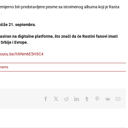
emijerno biti predstavljene pesme sa istoimenog albuma koji je Rasta
1.
stiže 21. septembra.
asiran na digitalne platforme, što znači da će Rastini fanovi imati
Srbije i Evrope.
/youtu.be/hXNm6E5H3C4
ments
Facebook
X
Reddit
LinkedIn
Tumblr
Pinterest
Vk
Ema