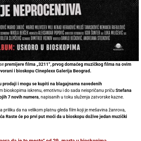
 se
p
remijere filma „3211“,
prvog domaćeg muzičkog filma na ovim
Dvorani i bioskopu Cineplexx Galerija Beograd.
 u prodaji i mogu se kupiti na blagajnama navedenih
im bioskopima iskrenu, emotivnu i do sada neispričanu priču
Stefana
ojih 7 novih numera
, napisanih u toku služenja zatvorske kazne.
priliku da na velikom platnu gleda film koji je mešavina žanrova,
ića Raste
će
po prvi put moći
da u bioskopu dožive jedan muzički
 mora da je to mesto“ od 29. marta u bioskopima