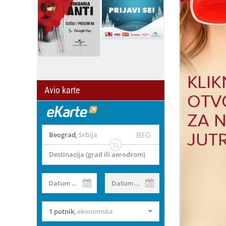
Avio karte
BEG
Beograd
,
Srbija
Destinacija (grad ili aerodrom)
Datum od
Datum do
1 putnik
,
ekonomska