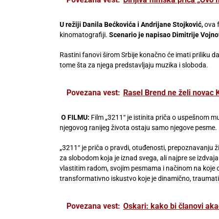
U
režiji Danila Bećkovića i Andrijane Stojković,
ova 
kinomatografiji.
Scenario je napisao Dimitrije Vojnov
Rastini fanovi širom Srbije konačno će imati priliku d
tome šta za njega predstavljaju muzika i sloboda.
Povezana vest:
Rasel Brend ne želi novac K
O FILMU:
Film „3211“ je istinita priča o uspešnom m
njegovog ranijeg života ostaju samo njegove pesme.
„3211“ je priča o pravdi, otuđenosti, prepoznavanju živ
za slobodom koja je iznad svega, ali najpre se izdvaj
vlastitim radom, svojim pesmama i načinom na koje on
transformativno iskustvo koje je dinamično, traumati
Povezana vest:
Oskari: kako bi članovi aka