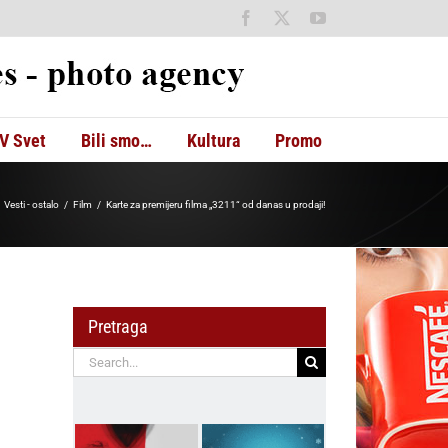
Facebook
X
YouTube
V Svet
Bili smo…
Kultura
Promo
Vesti - ostalo
Film
Karte za premijeru filma „3211“ od danas u prodaji!
Pretraga
Search
for: