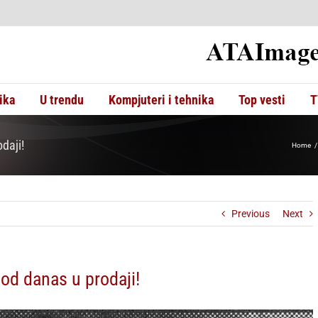
ika
U trendu
Kompjuteri i tehnika
Top vesti
T
daji!
Home
Previous
Next
 od danas u prodaji!