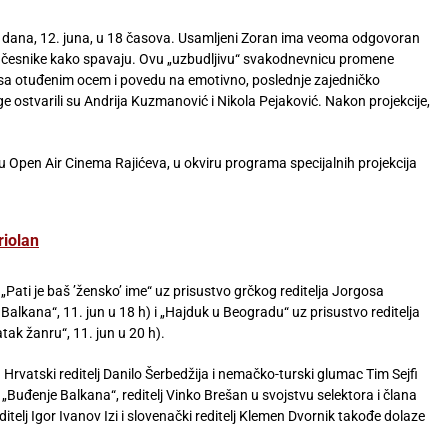
g dana, 12. juna, u 18 časova. Usamljeni Zoran ima veoma odgovoran
a učesnike kako spavaju. Ovu „uzbudljivu“ svakodnevnicu promene
 sa otuđenim ocem i povedu na emotivno, poslednje zajedničko
 ostvarili su Andrija Kuzmanović i Nikola Pejaković. Nakon projekcije,
u Open Air Cinema Rajićeva, u okviru programa specijalnih projekcija
riolan
„Pati je baš ’žensko’ ime“ uz prisustvo grčkog reditelja Jorgosa
alkana“, 11. jun u 18 h) i „Hajduk u Beogradu“ uz prisustvo reditelja
tak žanru“, 11. jun u 20 h).
a. Hrvatski reditelj Danilo Šerbedžija i nemačko-turski glumac Tim Sejfi
 „Buđenje Balkana“, reditelj Vinko Brešan u svojstvu selektora i člana
telj Igor Ivanov Izi i slovenački reditelj Klemen Dvornik takođe dolaze