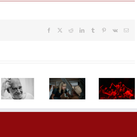
Facebook
X
Reddit
LinkedIn
Tumblr
Pinterest
Vk
Ema
SF NIGH
Film „3
Film „Kuća“
POSLEDN
nedelje
Tanje
DANI UL
posle“
Brzaković
HRASTOV
Miroslava
otvara 9.
Concep
Terzića stiže
Dunav Film
Cinema 
na 32.
Fest u
CineSta
Sarajevo
Smederevu
bioskop
Film Festival
12. avgu