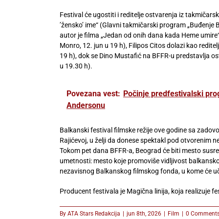
Festival će ugostiti i reditelje ostvarenja iz takmiča
’žensko’ ime“ (Glavni takmičarski program „Buđenje B
autor je filma „Jedan od onih dana kada Heme umire
Monro, 12. jun u 19 h), Filipos Citos dolazi kao redit
19 h), dok se Dino Mustafić na BFFR-u predstavlja os
u 19.30 h).
Povezana vest:
Počinje predfestivalski pro
Andersonu
Balkanski festival filmske režije ove godine sa zado
Rajićevoj, u želji da donese spektakl pod otvorenim n
Tokom pet dana BFFR-a, Beograd će biti mesto susreta
umetnosti: mesto koje promoviše vidljivost balkansko
nezavisnog Balkanskog filmskog fonda, u kome će uče
Producent festivala je Magična linija, koja realizuje fe
By
ATA Stars Redakcija
|
jun 8th, 2026
|
Film
|
0 Comment