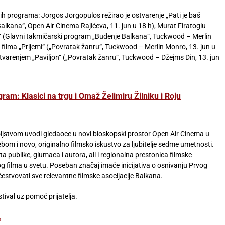
rskih programa: Jorgos Jorgopulos režirao je ostvarenje „Pati je baš
alkana“, Open Air Cinema Rajićeva, 11. jun u 18 h), Murat Firatoglu
“ (Glavni takmičarski program „Buđenje Balkana“, Tuckwood – Merlin
elj filma „Prijemi“ („Povratak žanru“, Tuckwood – Merlin Monro, 13. jun u
tvarenjem „Paviljon“ („Povratak žanru“, Tuckwood – Džejms Din, 13. jun
gram: Klasici na trgu i Omaž Želimiru Žilniku i Roju
voljstvom uvodi gledaoce u novi bioskopski prostor Open Air Cinema u
ebom i novo, originalno filmsko iskustvo za ljubitelje sedme umetnosti.
 publike, glumaca i autora, ali i regionalna prestonica filmske
g filma u svetu. Poseban značaj imaće inicijativa o osnivanju Prvog
stvovati sve relevantne filmske asocijacije Balkana.
stival uz pomoć prijatelja.
s