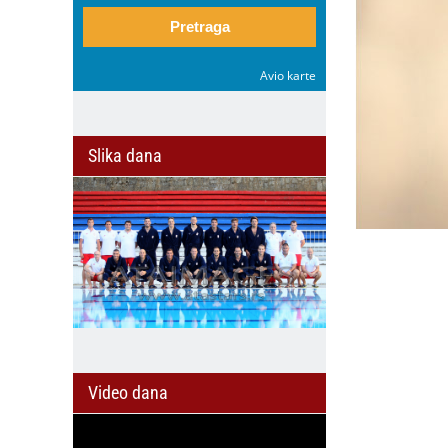
Pretraga
Avio karte
Slika dana
Video dana