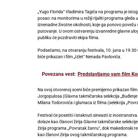
„Yugo Florida“ Vladimira Tagića na programu je isto
posao: na monitorima u režiji rijaliti programa gled
iznenadne životne okolnosti, koje ga ponovo povežu
putovanje. U ovom ostvarenju izvanredne glavne uloge
publiku će pozdraviti ekipa filma.
Podsećamo, na otvaranju festivala, 10. juna u 19.30 
biće prikazan i film „Izlet“ Nenada Pavlovića.
Povezana vest:
Predstavljamo vam film Ko
Na ovoj otvorenoj sceni biće premijerno prikazan film 
Jorgopulosa (Glavna takmičarska selekcija „Buđenje B
Milana Todorovića i glumaca iz filma (selekcija „Povra
Festival će posetiti i istaknuti sineasti iz inostranstv
dolaze kao članovi žirija Glavne takmičarske selekcije
žirija programa „Povratak žanru“, dok makedonski redi
kao članovi žirija ovog takmičarskog programa.