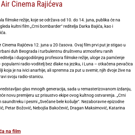
 Air Cinema Rajićeva
filmske režije, koje se održava od 10. do 14. juna, publika će na
eda kultni film „Crni bombarder“ reditelja Darka Bajića, kao i
ića.
 Cinema Rajićeva 12. juna u 20 časova. Ovaj film prvi put je stigao u
rbani duh Beograda i turbulentnu društvenu atmosferu ranih
itelja i dugogodišnjeg profesora filmske režije, uloge za pamćenje
 – popularni radio-voditelj bez dlake na jeziku, i Luna – otkačena pevačica
 koja je na ivici anarhije, ali spremna za put u svemir, njih dvoje žive na
ravi svoju radio-stanicu.
e predstavljao glas mnogih generacija, sada u remasterizovanom izdanju,
eće novu premijeru uz prisustvo ekipe ovog kultnog ostvarenja. „Crni
 saundtreku i pesmi „Svečane bele košulje“. Nezaboravne epizodne
ović, Petar Božović, Nebojša Bakočević, Dragan Maksimović, Katarina
aća na film