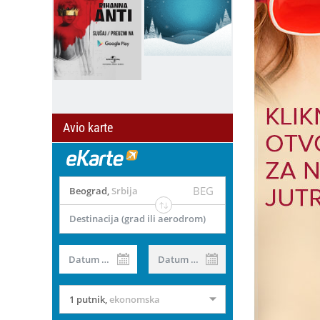
Avio karte
BEG
Beograd
,
Srbija
Destinacija (grad ili aerodrom)
Datum od
Datum do
1 putnik
,
ekonomska