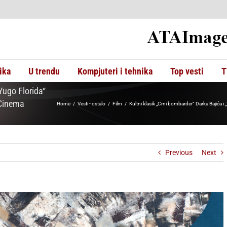
ika
U trendu
Kompjuteri i tehnika
Top vesti
T
Yugo Florida“
 Cinema
Home
Vesti - ostalo
Film
Kultni klasik „Crni bombarder“ Darka Bajića 
Previous
Next