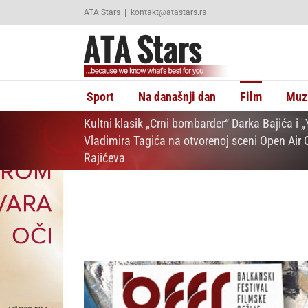
Skip
ATA Stars
|
kontakt@atastars.rs
to
content
Sport
Na današnji dan
Film
Muz
Kultni klasik „Crni bombarder“ Darka Bajića i „
Vladimira Tagića na otvorenoj sceni Open Air
Rajićeva
View
Larger
Image