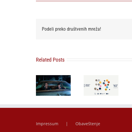
Podeli preko društvenih mreža!
Related Posts
SF NIGHT:
POSLEDNJI
redstavljamo
DANI ULICE
program 39.
HRASTOVA u
Posvećeno:
Filmskog
Concept
BÉLA TARR U
festivala u
Cinema i
SARAJEVU
Herceg
CineStar
Novom
bioskopima
12. avgusta
Impressum
Obaveštenje