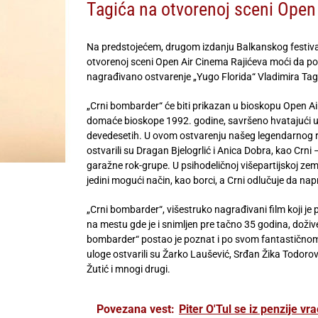
Tagića na otvorenoj sceni Open
Na predstojećem, drugom izdanju Balkanskog festivala 
otvorenoj sceni Open Air Cinema Rajićeva moći da pogl
nagrađivano ostvarenje „Yugo Florida“ Vladimira Tag
„Crni bombarder“ će biti prikazan u bioskopu Open Air
domaće bioskope 1992. godine, savršeno hvatajući u
devedesetih. U ovom ostvarenju našeg legendarnog red
ostvarili su Dragan Bjelogrlić i Anica Dobra, kao Crni
garažne rok-grupe. U psihodeličnoj višepartijskoj zemlji
jedini mogući način, kao borci, a Crni odlučuje da nap
„Crni bombarder“, višestruko nagrađivani film koji j
na mestu gde je i snimljen pre tačno 35 godina, doživ
bombarder“ postao je poznat i po svom fantastičnom
uloge ostvarili su Žarko Laušević, Srđan Žika Todor
Žutić i mnogi drugi.
Povezana vest:
Piter O'Tul se iz penzije vr