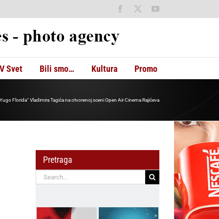
Facebook
X
YouTube
V Svet
Bili smo…
Kultura
Promo
i „Yugo Florida“ Vladimira Tagića na otvorenoj sceni Open Air Cinema Rajićeva
Pretraga
Search
for: