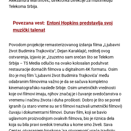
Aleksandra Martinović, direktorka Direkcije za multimediju
Telekoma Srbija.
Povezana vest:
Entoni Hopkins predstavlja svoj
muzički talenat
Povodom projekcije remasterizovanog izdanja filma „Ljubavni
život Budimira Trajkovića“, Dejan Karaklajić, reditelj ovog
ostvarenja, izjavio je: „Izuzetno sam srećan što se Telekom
Srbija – TS Media odlučio na ovako kolosalan poduhvat
restauracije domaćih filmova u digitalnom 4K formatu. Osim
što je moj film ’Ljubavni život Budimira Trajkovića’ među
odabranim filmovima važno je da se sačuva kompletno
kinematografsko nasleđe Srbije. Osim umetničkih vrednosti
koje ovi filmovi imaju, njihov značaj je i čuvanje svedočanstva o
vremenu i načinu života i duha prošlosti. Dobro je što se pored
igranih (u staro vreme su se ti filmovi nazivali umetnički filmovi)
čuvaju i dokumentarni filmovi. Dunav film, koji se bavio
uglavnom proizvodnjom ovakvih filmova, bio je riznica dela
koja su bila pravi svedok trenutka u kome smo živeli. Sava
Centar, otvaranjem bioskopa ’na otvorenom’ vraća tradiciju