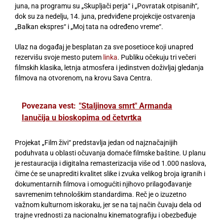
juna, na programu su „Skupljači perja“ i „Povratak otpisanih“,
dok su za nedelju, 14. juna, predviđene projekcije ostvarenja
„Balkan ekspres“ i „Moj tata na određeno vreme“.
Ulaz na događaj je besplatan za sve posetioce koji unapred
rezervišu svoje mesto putem
linka
. Publiku očekuju tri večeri
filmskih klasika, letnja atmosfera i jedinstven doživljaj gledanja
filmova na otvorenom, na krovu Sava Centra.
Povezana vest:
"Staljinova smrt" Armanda
Ianučija u bioskopima od četvrtka
Projekat „Film živi“ predstavlja jedan od najznačajnijih
poduhvata u oblasti očuvanja domaće filmske baštine. U planu
je restauracija i digitalna remasterizacija više od 1.000 naslova,
čime će se unaprediti kvalitet slike i zvuka velikog broja igranih i
dokumentarnih filmova i omogućiti njihovo prilagođavanje
savremenim tehnološkim standardima. Reč je o izuzetno
važnom kulturnom iskoraku, jer se na taj način čuvaju dela od
trajne vrednosti za nacionalnu kinematografiju i obezbeđuje