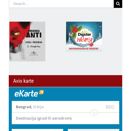
Search
for:
Avio karte
BEG
Beograd
,
Srbija
Destinacija (grad ili aerodrom)