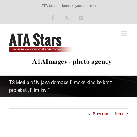
Skip
ATA Stars
|
kontakt@atastars.rs
to
content
Facebook
X
YouTube
TS Media oživljava domaće filmske klasike kroz
projekat „Film živi“
Previous
Next