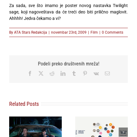
Za sada, sve što imamo je poster novog nastavka Twilight
sage, koji nagoveštava da će treći deo biti prilično maglovit.
Ahhhh! Jedva čekamo a vi?
By
ATA Stars Redakcija
|
novembar 23rd, 2009
|
Film
|
0 Comments
Podeli preko društvenih mreža!
Facebook
X
Reddit
LinkedIn
Tumblr
Pinterest
Vk
Email
Related Posts
redstavljamo
u
program 39.
Posvećeno: BÉLA