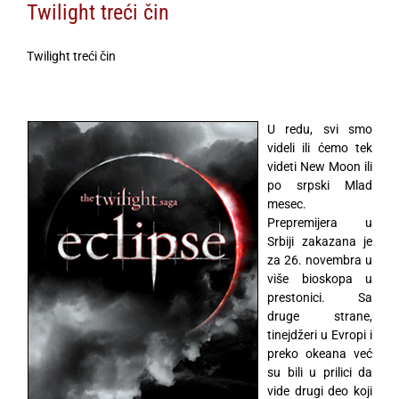
Twilight treći čin
Twilight treći čin
U redu, svi smo
videli ili ćemo tek
videti New Moon ili
po srpski Mlad
mesec.
Prepremijera u
Srbiji zakazana je
za 26. novembra u
više bioskopa u
prestonici. Sa
druge strane,
tinejdžeri u Evropi i
preko okeana već
su bili u prilici da
vide drugi deo koji