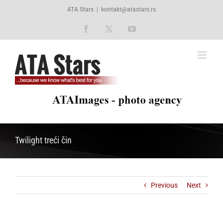
Skip
ATA Stars
|
kontakt@atastars.rs
to
content
Facebook
X
YouTube
Twilight treći čin
Previous
Next