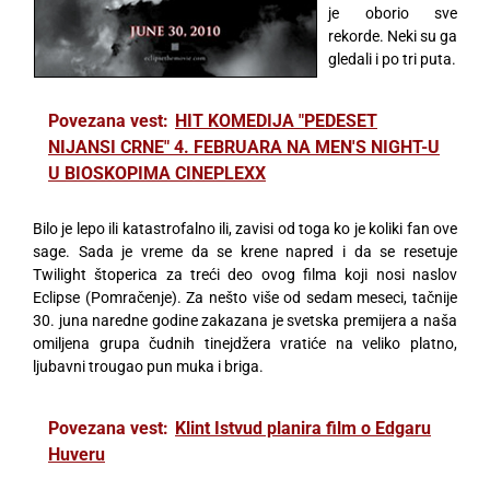
je oborio sve
rekorde. Neki su ga
gledali i po tri puta.
Povezana vest:
HIT KOMEDIJA "PEDESET
NIJANSI CRNE" 4. FEBRUARA NA MEN'S NIGHT-U
U BIOSKOPIMA CINEPLEXX
Bilo je lepo ili katastrofalno ili, zavisi od toga ko je koliki fan ove
sage. Sada je vreme da se krene napred i da se resetuje
Twilight štoperica za treći deo ovog filma koji nosi naslov
Eclipse (Pomračenje). Za nešto više od sedam meseci, tačnije
30. juna naredne godine zakazana je svetska premijera a naša
omiljena grupa čudnih tinejdžera vratiće na veliko platno,
ljubavni trougao pun muka i briga.
Povezana vest:
Klint Istvud planira film o Edgaru
Huveru