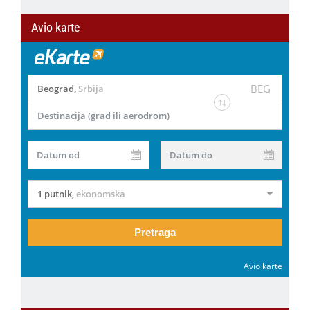
Avio karte
BEG
Beograd
,
Srbija
Destinacija (grad ili aerodrom)
Datum od
Datum do
1 putnik
,
ekonomska
Pretraga
Avio karte