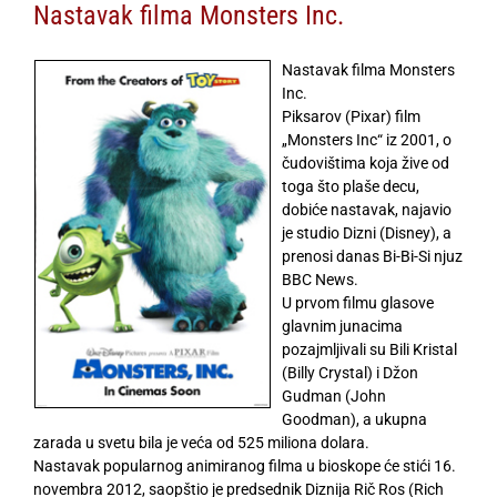
Nastavak filma Monsters Inc.
Nastavak filma Monsters
Inc.
Piksarov (Pixar) film
„Monsters Inc“ iz 2001, o
čudovištima koja žive od
toga što plaše decu,
dobiće nastavak, najavio
je studio Dizni (Disney), a
prenosi danas Bi-Bi-Si njuz
BBC News.
U prvom filmu glasove
glavnim junacima
pozajmljivali su Bili Kristal
(Billy Crystal) i Džon
Gudman (John
Goodman), a ukupna
zarada u svetu bila je veća od 525 miliona dolara.
Nastavak popularnog animiranog filma u bioskope će stići 16.
novembra 2012, saopštio je predsednik Diznija Rič Ros (Rich