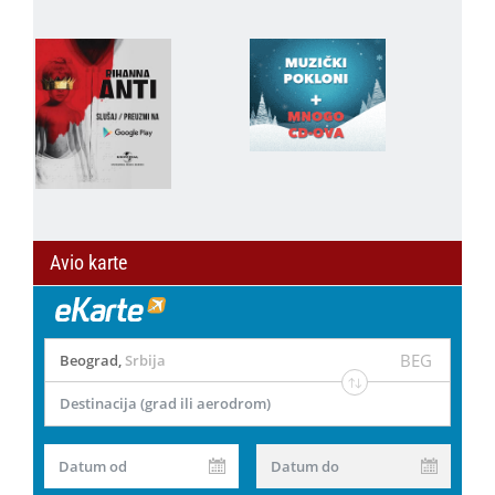
Avio karte
BEG
Beograd
,
Srbija
Destinacija (grad ili aerodrom)
Datum od
Datum do