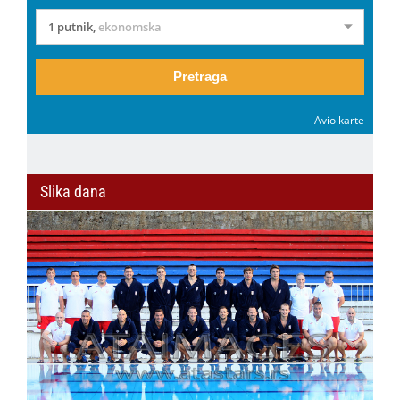
1 putnik
,
ekonomska
Pretraga
Avio karte
Slika dana