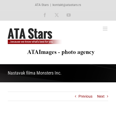
Skip
ATA Stars
|
kontakt@atastars.rs
to
content
Facebook
X
YouTube
Nastavak filma Monsters Inc.
Previous
Next