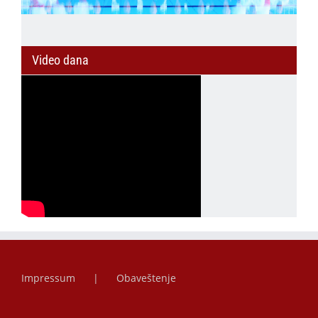
Video dana
Impressum
Obaveštenje