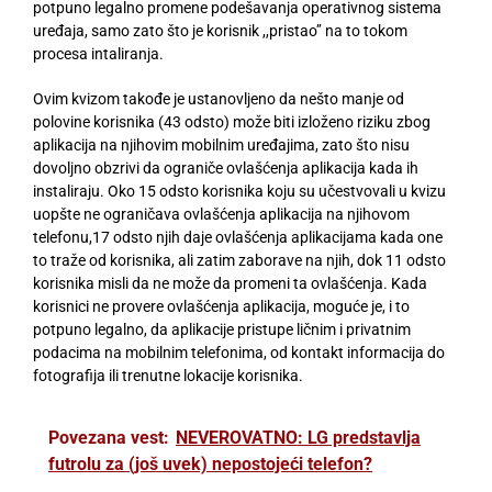
potpuno legalno promene podešavanja operativnog sistema
uređaja, samo zato što je korisnik ,,pristao’’ na to tokom
procesa intaliranja.
Ovim kvizom takođe je ustanovljeno da nešto manje od
polovine korisnika (43 odsto) može biti izloženo riziku zbog
aplikacija na njihovim mobilnim uređajima, zato što nisu
dovoljno obzrivi da ograniče ovlašćenja aplikacija kada ih
instaliraju. Oko 15 odsto korisnika koju su učestvovali u kvizu
uopšte ne ograničava ovlašćenja aplikacija na njihovom
telefonu,17 odsto njih daje ovlašćenja aplikacijama kada one
to traže od korisnika, ali zatim zaborave na njih, dok 11 odsto
korisnika misli da ne može da promeni ta ovlašćenja. Kada
korisnici ne provere ovlašćenja aplikacija, moguće je, i to
potpuno legalno, da aplikacije pristupe ličnim i privatnim
podacima na mobilnim telefonima, od kontakt informacija do
fotografija ili trenutne lokacije korisnika.
Povezana vest:
NEVEROVATNO: LG predstavlja
futrolu za (još uvek) nepostojeći telefon?