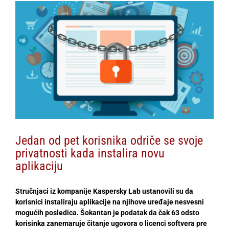
View
Larger
Image
Jedan od pet korisnika odriče se svoje
privatnosti kada instalira novu
aplikaciju
Stručnjaci iz kompanije Kaspersky Lab ustanovili su da
korisnici instaliraju aplikacije na njihove uređaje nesvesni
mogućih posledica. Šokantan je podatak da čak 63 odsto
korisinka zanemaruje čitanje ugovora o licenci softvera pre