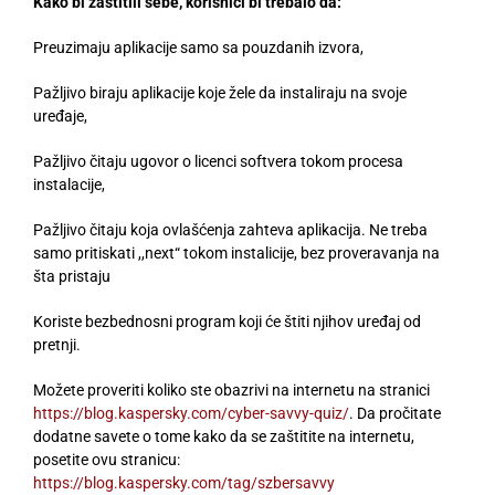
Kako bi zaštitili sebe, korisnici bi trebalo da:
Preuzimaju aplikacije samo sa pouzdanih izvora,
Pažljivo biraju aplikacije koje žele da instaliraju na svoje
uređaje,
Pažljivo čitaju ugovor o licenci softvera tokom procesa
instalacije,
Pažljivo čitaju koja ovlašćenja zahteva aplikacija. Ne treba
samo pritiskati ,,next“ tokom instalicije, bez proveravanja na
šta pristaju
Koriste bezbednosni program koji će štiti njihov uređaj od
pretnji.
Možete proveriti koliko ste obazrivi na internetu na stranici
https://blog.kaspersky.com/cyber-savvy-quiz/
. Da pročitate
dodatne savete o tome kako da se zaštitite na internetu,
posetite ovu stranicu:
https://blog.kaspersky.com/tag/szbersavvy