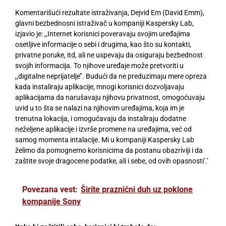
Komentarišući rezultate istraživanja, Dejvid Em (David Emm),
glavni bezbednosni istraživač u kompaniji Kaspersky Lab,
izjavio je: ,,Internet korisnici poveravaju svojim uređajima
osetljive informacije o sebi i drugima, kao što su kontakti,
privatne poruke, itd, ali ne uspevaju da osiguraju bezbednost
svojih informacija. To njihove uređaje može pretvoriti u
,,digitalne neprijatelje’’. Budući da ne preduzimaju mere opreza
kada instaliraju aplikacije, mnogi korisnici dozvoljavaju
aplikacijama da narušavaju njihovu privatnost, omogoćuvaju
uvid u to šta se nalazi na njihovim uređajima, koja im je
trenutna lokacija, i omogućavaju da instaliraju dodatne
neželjene aplikacije i izvrše promene na uređajima, već od
samog momenta intalacije. Mi u kompaniji Kaspersky Lab
želimo da pomognemo korisnicima da postanu obazriviji i da
zaštite svoje dragocene podatke, ali i sebe, od ovih opasnosti’.’
Povezana vest:
Širite praznični duh uz poklone
kompanije Sony