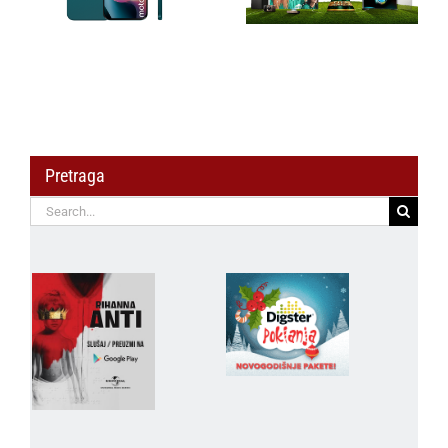
način gledanja
pristupačnu
fudbala kod kuće
globalnu povezanost
Pretraga
Search
for: