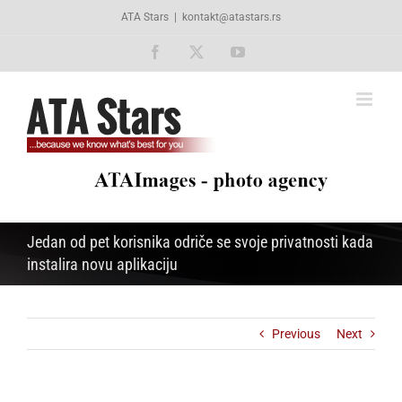
Skip
ATA Stars
|
kontakt@atastars.rs
to
content
Facebook
X
YouTube
Jedan od pet korisnika odriče se svoje privatnosti kada
instalira novu aplikaciju
Previous
Next