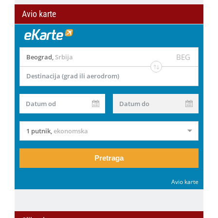
Avio karte
BEG
Beograd
,
Srbija
Destinacija (grad ili aerodrom)
Datum od
Datum do
1 putnik
,
ekonomska
Pretraga
Avio karte