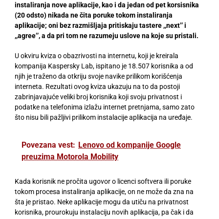
instaliranja nove aplikacije, kao i da jedan od pet korsisnika
(20 odsto) nikada ne čita poruke tokom instaliranja
aplikacije; oni bez razmišljaja pritiskaju tastere ,,next’’ i
,,agree’’, a da pri tom ne razumeju uslove na koje su pristali.
U okviru kviza o obazrivosti na internetu, koji je kreirala
kompanija Kaspersky Lab, ispitano je 18.507 korisnika a od
njih je traženo da otkriju svoje navike prilikom korišćenja
interneta. Rezultati ovog kviza ukazuju na to da postoji
zabrinjavajuće veliki broj korisnika koji svoju privatnost i
podatke na telefonima izlažu internet pretnjama, samo zato
što nisu bili pažljivi prilikom instalacije aplikacija na uređaje.
Povezana vest:
Lenovo od kompanije Google
preuzima Motorola Mobility
Kada korisnik ne pročita ugovor o licenci softvera ili poruke
tokom procesa instaliranja aplikacije, on ne može da zna na
šta je pristao. Neke aplikacije mogu da utiču na privatnost
korisnika, prourokuju instalaciju novih aplikacija, pa čak i da