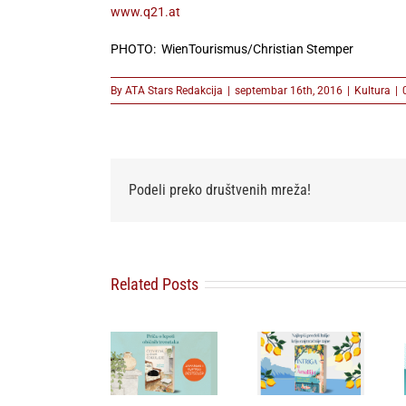
www.q21.at
PHOTO: WienTourismus/Christian Stemper
By
ATA Stars Redakcija
|
septembar 16th, 2016
|
Kultura
|
Podeli preko društvenih mreža!
Related Posts
Prodat u više
Misteriozno
od 260.000
delo koje je
primeraka:
Agata Kristi
postalo
Japanski
na italijanski
najtraženiji
bestseler o
način: Ovaj
kolekcionarski
kafiću u
triler hit je
primerak –