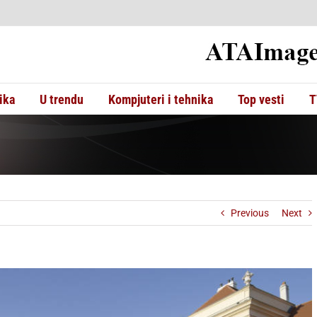
ika
U trendu
Kompjuteri i tehnika
Top vesti
T
Previous
Next