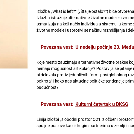
Izložba „What is left?“ („Šta je ostalo?“) biće otvo
Izložba istražuje alternativne životne modele u vreme
tematizuju na koji način individua u sistemu, u kome
životne modele i usprotivi se načinu razmišljanja i de
Povezana vest:
U nedelju počinje 23. Međun
Koje mesto zauzimaju alternativne životne prakse koj
nemaju mogućnost artikulacije? Postavlja se pitanje 
bi delovala protiv jednoličnih formi postglobalnog raz
pokreta“ i kako nas aktuelne političke tendencije pr
budućnost?
Povezana vest:
Kulturni četvrtak u DKSG
Linija izložbi „slobodni prostor Q21 izložbeni prostor
spoljne poslove kao i drugim partnerima u zemlji i in