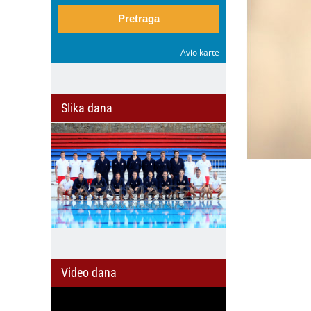
Pretraga
Avio karte
Slika dana
Video dana