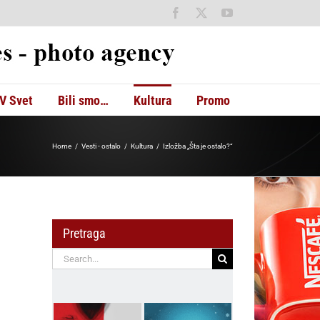
Facebook
X
YouTube
V Svet
Bili smo…
Kultura
Promo
Home
Vesti - ostalo
Kultura
Izložba „Šta je ostalo?“
Pretraga
Search
for: