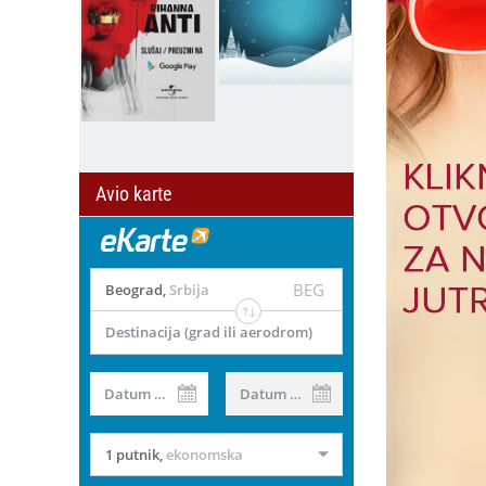
Avio karte
BEG
Beograd
,
Srbija
Destinacija (grad ili aerodrom)
Datum od
Datum do
1 putnik
,
ekonomska