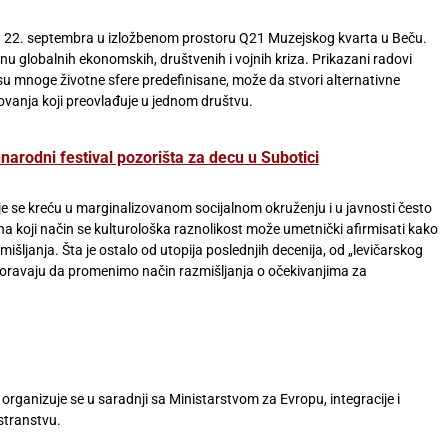
rena 22. septembra u izložbenom prostoru Q21 Muzejskog kvarta u Beču.
nu globalnih ekonomskih, društvenih i vojnih kriza. Prikazani radovi
 su mnoge životne sfere predefinisane, može da stvori alternativne
lovanja koji preovlađuje u jednom društvu.
arodni festival pozorišta za decu u Subotici
e se kreću u marginalizovanom socijalnom okruženju i u javnosti često
na koji način se kulturološka raznolikost može umetnički afirmisati kako
mišljanja. Šta je ostalo od utopija poslednjih decenija, od „levičarskog
imoravaju da promenimo način razmišljanja o očekivanjima za
“ organizuje se u saradnji sa Ministarstvom za Evropu, integracije i
ostranstvu.