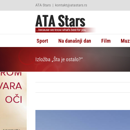
Skip
ATA Stars
|
kontakt@atastars.rs
to
content
Sport
Na današnji dan
Film
Muz
Izložba „Šta je ostalo?“
View
Larger
Image