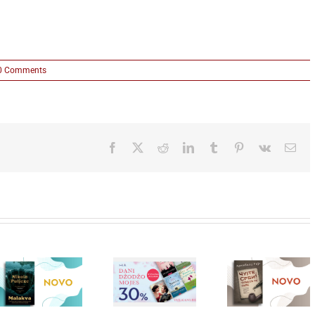
0 Comments
Facebook
X
Reddit
LinkedIn
Tumblr
Pinterest
Vk
Ema
Bezvremeno
Prodat u 
zaveštanje
od 260.0
Besplatna
najvernijeg
primerak
dostava i
srpskog
Japansk
popust od 30
prijatelja:
bestsele
posto za
„Čujte, Srbi!
kafiću 
savremeni
Čuvajte se