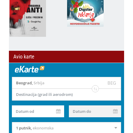
Avio karte
BEG
Beograd
,
Srbija
Destinacija (grad ili aerodrom)
Datum od
Datum do
1 putnik
,
ekonomska