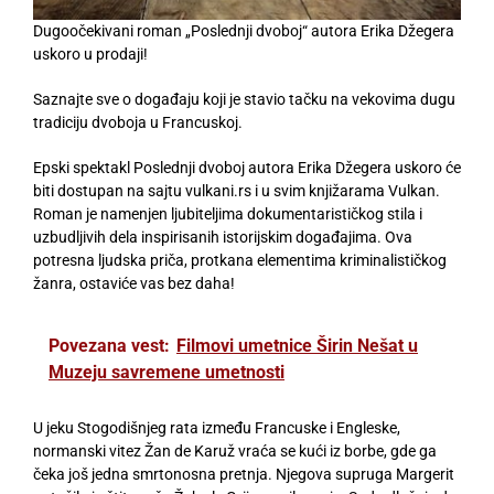
Dugoočekivani roman „Poslednji dvoboj“ autora Erika Džegera
uskoro u prodaji!
Saznajte sve o događaju koji je stavio tačku na vekovima dugu
tradiciju dvoboja u Francuskoj.
Epski spektakl Poslednji dvoboj autora Erika Džegera uskoro će
biti dostupan na sajtu vulkani.rs i u svim knjižarama Vulkan.
Roman je namenjen ljubiteljima dokumentarističkog stila i
uzbudljivih dela inspirisanih istorijskim događajima. Ova
potresna ljudska priča, protkana elementima kriminalističkog
žanra, ostaviće vas bez daha!
Povezana vest:
Filmovi umetnice Širin Nešat u
Muzeju savremene umetnosti
U jeku Stogodišnjeg rata između Francuske i Engleske,
normanski vitez Žan de Karuž vraća se kući iz borbe, gde ga
čeka još jedna smrtonosna pretnja. Njegova supruga Margerit