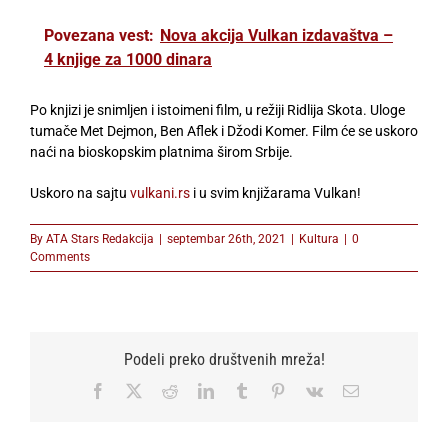
Povezana vest:
Nova akcija Vulkan izdavaštva –
4 knjige za 1000 dinara
Po knjizi je snimljen i istoimeni film, u režiji Ridlija Skota. Uloge
tumače Met Dejmon, Ben Aflek i Džodi Komer. Film će se uskoro
naći na bioskopskim platnima širom Srbije.
Uskoro na sajtu
vulkani.rs
i u svim knjižarama Vulkan!
By
ATA Stars Redakcija
|
septembar 26th, 2021
|
Kultura
|
0
Comments
Podeli preko društvenih mreža!
Facebook
X
Reddit
LinkedIn
Tumblr
Pinterest
Vk
Email