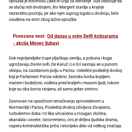
optužila je štitonošu Žaka le Grija za silovanje. Sud odlučuje da
se slučaj reši dvobojem, što Margerit stavlja u krajnje
nezavidnu poziciju, jer ako njen suprug izgubi u dvoboju, biće
osuđena na smrt zbog lažne optužbe.
Povezana vest:
Od danas u svim Delfi knjizarama
- akcija Mesec ljubavi
Dok neprijateljske trupe pljačkaju zemlju, a pobuna i kuga
ugrožavaju živote svih, De Karuž i Le Gri sastaju se u punom
oklopu, na zazidanom polju u Parizu. Uslediće poslednji dvoboj
koji je Parlament Pariza odobrio: žestoka borba kopljem,
mačem i bodežom, vođena pred kraljem i masom ljudi, tokom
koje su oba borca ranjena, ali samo jedan smrtno.
Zasnovan na opsežnom istraživanju sprovedenom u
Normandiji i Parizu, Poslednji dvoboj oživljava živopisno,
turbulentno doba i tri lika uhvaćena u trougao zločina,
skandala i osvete. Istovremeno, ovo je dirljiva ljudska drama,
napeta kriminalistička priča i istorijsko delo od velikog značaja.