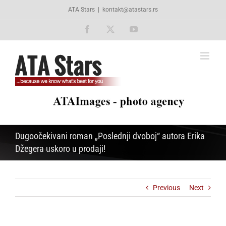
Skip
ATA Stars
|
kontakt@atastars.rs
to
content
Facebook
X
YouTube
Dugoočekivani roman „Poslednji dvoboj“ autora Erika
Džegera uskoro u prodaji!
Previous
Next