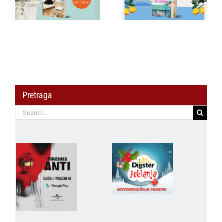
italijanski način:
kolekcionarski
Ovaj triler hit je leta!
primerak –
„Malakva“ u prodaji
od 3. avgusta
Pretraga
Search
for: