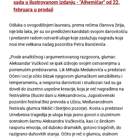
sada u ilustrovanom izdanju - "Alhemičar" od 22.
februara u prodaji
Odluka o ovogodišnjem laureatu, prema rečima članova žirija,
nije bila laka, jer su svi predloženi kandidati svojom darovitošću
i predanim radom ostvarili uloge koje zaslužuju nagradu koja
nosi ime velikana našeg pozorišta Petra Banićevića .
„Posle analitičnog i argumentovanog razgovora, glumac
Aleksandar Vučković se ipak izdvojio svojim ostvarenjima u
pomenutim predstavama. Lik Mihajla Medakovića u predstavi
Očevi i oci je očito blizak njegovom glumačkom senzibilitetu i
temperamentu, a nesporna darovitost i studiozan rad su ga
doveli do izuzetno uspešne kreacije, koja je već nagrađena na
festivalima (Bucini dani u Aleksandrovcu, Jugoslovenski
pozorišni festival Bez prevoda u Užicu, Međunarodnom
festivalu glumca Nikšić i Sterijino pozorje). Kosta u predstavi
Urnebesna tragedija je uloga koja jasno govori o izuzetnom
scenskom šarmu Aleksandra Vučkovića, kao i o širokom
rasponu emocija, od duboko dramskih, gotovo tragičnih, do
razigrano duhovitih stanja. Očito je reč o glumcu, stalnom