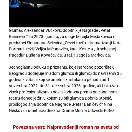
Glumac Aleksandar Vučković dobitnik je Nagrade „Petar
Banićević“ za 2023. godinu, za uloge Mihajla Medakovića u
predstavi Slobodana Selenića „Očevi i oci“ u dramatizaciji Kate
Đarmati i režiji Veljka Mićunovića, kao i Koste u „Urnebesnoj
tragediji“ Dušana Kovačevića, u režiji Jagoša Markovića.
Jednoglasnu odluku o priznanju, koje Narodno pozorište u
Beogradu dodeljuje mladom glumcu ili glumici do navršenih 35
godina života, a koji se umetnički istakao u periodu od 1.
novembra 2022. do 31. decembra 2023. godine, ali i iskazao
visok profesionalizam u poslu i odnosu prema nacionalnom
teatru doneo je žiri u kojem su bili glumica Dobrila Stojnić,
prošlogodišnja dobitnica Nagrade „Petar Banićević“ Nina
Nešković i umetnički direktor Drame Molina Udovički Fotez.
Povezana vest:
Najprevođeniji roman na svetu od