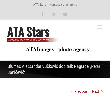
Skip
ATA Stars
|
kontakt@atastars.rs
to
content
Facebook
X
YouTube
Glumac Aleksandar Vučković dobitnik Nagrade „Petar
Banićević“
Previous
Next