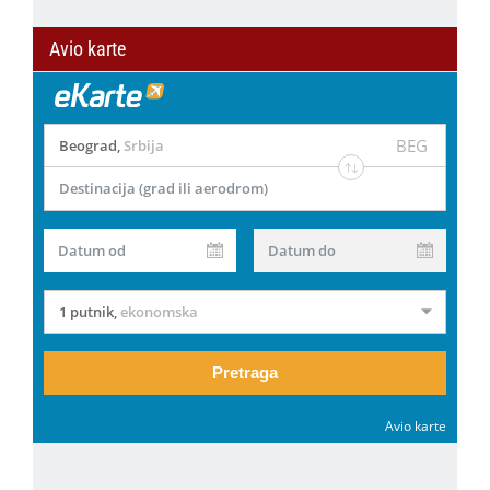
Avio karte
BEG
Beograd
,
Srbija
Destinacija (grad ili aerodrom)
Datum od
Datum do
1 putnik
,
ekonomska
Pretraga
Avio karte