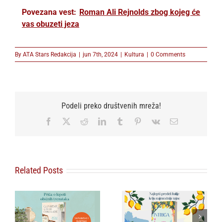
Povezana vest:
Roman Ali Rejnolds zbog kojeg će
vas obuzeti jeza
By
ATA Stars Redakcija
|
jun 7th, 2024
|
Kultura
|
0 Comments
Podeli preko društvenih mreža!
Facebook
X
Reddit
LinkedIn
Tumblr
Pinterest
Vk
Email
Related Posts
Misteriozno delo
koje je postalo
:
Agata Kristi na
najtraženiji
 o