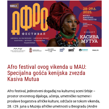
View
Larger
Image
Afro festival ovog vikenda u MAU:
Specijalna gošća kenijska zvezda
Kasiva Mutua
Afro festival, jedinstveni događaj na kulturnoj sceni Srbije –
prostor otvorenog dijaloga, učenja, umetničke razmene i
proslave bogatstva afričke kulture, održaće se tokom vikenda,
28. i 29. juna u Muzeju afričke umetnosti u Beogradu (Andre