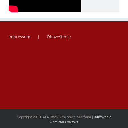
Impressum
Obaveštenje
Copyright 2018. ATA Stars | Sva prava zadržana |
Održavanje
WordPress sajtova