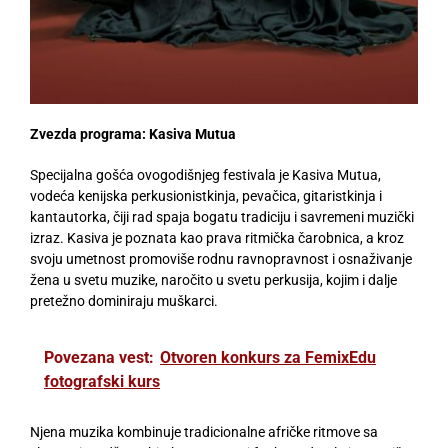
Zvezda programa: Kasiva Mutua
Specijalna gošća ovogodišnjeg festivala je Kasiva Mutua,
vodeća kenijska perkusionistkinja, pevačica, gitaristkinja i
kantautorka, čiji rad spaja bogatu tradiciju i savremeni muzički
izraz. Kasiva je poznata kao prava ritmička čarobnica, a kroz
svoju umetnost promoviše rodnu ravnopravnost i osnaživanje
žena u svetu muzike, naročito u svetu perkusija, kojim i dalje
pretežno dominiraju muškarci.
Povezana vest:
Otvoren konkurs za FemixEdu
fotografski kurs
Njena muzika kombinuje tradicionalne afričke ritmove sa