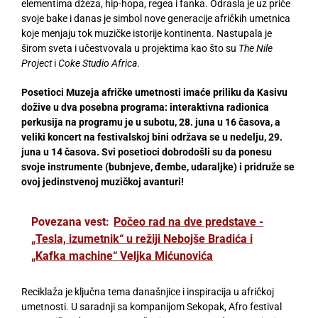
elementima džeza, hip-hopa, regea i fanka. Odrasla je uz priče
svoje bake i danas je simbol nove generacije afričkih umetnica
koje menjaju tok muzičke istorije kontinenta. Nastupala je
širom sveta i učestvovala u projektima kao što su
The Nile
Project
i
Coke Studio Africa
.
Posetioci Muzeja afričke umetnosti imaće priliku da Kasivu
dožive u dva posebna programa: interaktivna radionica
perkusija na programu je u subotu, 28. juna u 16 časova, a
veliki koncert na festivalskoj bini održava se u nedelju, 29.
juna u 14 časova. Svi posetioci dobrodošli su da ponesu
svoje instrumente (bubnjeve, đembe, udaraljke) i pridruže se
ovoj jedinstvenoj muzičkoj avanturi!
Povezana vest:
Počeo rad na dve predstave -
„Tesla, izumetnik“ u režiji Nebojše Bradića i
„Kafka machine“ Veljka Mićunovića
Reciklaža je ključna tema današnjice i inspiracija u afričkoj
umetnosti. U saradnji sa kompanijom Sekopak, Afro festival