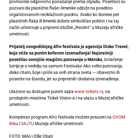
promoviše odgovorno ponašanje prema otpadu. Posetioci su
pozvani da plastične flaše i limenke odlože na posebno
organizovanom reciklažnom punktu. Svako ko donese pet
plastičnih flaša ili limenki dobiće simboličan poklon i na taj
način učestvuje u pripremi izložbe „ReciArt“ u Muzeju afričke
umetnosti.
Prijatelj ovogodišnjeg Afro festivala je agencija Disko Travel,
koja stiže sa punim koferom iznenađenja! Najsrećniji
posetilac osvojiće magično putovanje u Maroko
, izvlačenje
lutrije je u nedelju na samom Festivalu! Ako volite putovanja,
disko ritam, boje i priče sa svih strana sveta — obavezno ih
posetite na štandu, jer su pripremili i dodatna iznenađenja.
Ulaznice su dostupne putem sajta
www.tickets.rs
, na
prodajnim mestima Ticket Vision-a i na ulazu u Muzej afričke
umetnosti.
Kompletan program Afro festivala možete preuzeti na
OVOM
linku
i
SAJTU
Muzeja afričke umetnosti.
FOTO: MAU i Ellie Obati