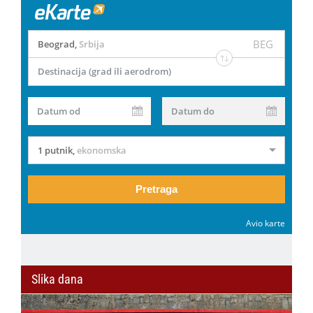
BEG
Beograd
,
Srbija
Destinacija (grad ili aerodrom)
Datum od
Datum do
1 putnik
,
ekonomska
Pretraga
Avio karte
Slika dana