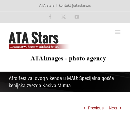
Skip
ATA Stars
|
kontakt@atastars.rs
to
content
Facebook
X
YouTube
Afro festival ovog vikenda u MAU: Specijalna gošća
kenijska zvezda Kasiva Mutua
Previous
Next