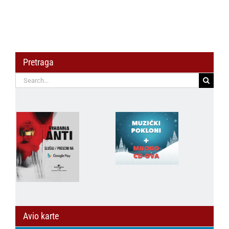
Pretraga
Search
for:
Avio karte