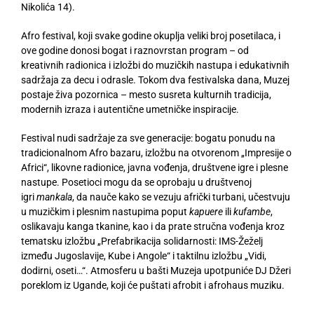
Nikolića 14).
Afro festival, koji svake godine okuplja veliki broj posetilaca, i
ove godine donosi bogat i raznovrstan program – od
kreativnih radionica i izložbi do muzičkih nastupa i edukativnih
sadržaja za decu i odrasle. Tokom dva festivalska dana, Muzej
postaje živa pozornica – mesto susreta kulturnih tradicija,
modernih izraza i autentične umetničke inspiracije.
Festival nudi sadržaje za sve generacije: bogatu ponudu na
tradicionalnom Afro bazaru, izložbu na otvorenom „Impresije o
Africi“, likovne radionice, javna vođenja, društvene igre i plesne
nastupe. Posetioci mogu da se oprobaju u društvenoj
igri
mankala
, da nauče kako se vezuju afrički turbani, učestvuju
u muzičkim i plesnim nastupima poput
kapuere
ili
kufambe
,
oslikavaju kanga tkanine, kao i da prate stručna vođenja kroz
tematsku izložbu „Prefabrikacija solidarnosti: IMS-Žeželj
između Jugoslavije, Kube i Angole“ i taktilnu izložbu „Vidi,
dodirni, oseti…“. Atmosferu u bašti Muzeja upotpuniće DJ Džeri
poreklom iz Ugande, koji će puštati afrobit i afrohaus muziku.