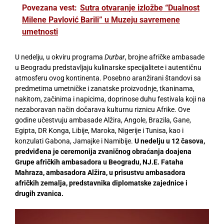
Povezana vest:
Sutra otvaranje izložbe “Dualnost
Milene Pavlović Barili” u Muzeju savremene
umetnosti
U nedelju, u okviru programa
Durbar
, brojne afričke ambasade
u Beogradu predstavljaju kulinarske specijalitete i autentičnu
atmosferu ovog kontinenta. Posebno aranžirani štandovi sa
predmetima umetničke i zanatske proizvodnje, tkaninama,
nakitom, začinima i napicima, doprinose duhu festivala koji na
nezaboravan način dočarava kulturnu riznicu Afrike. Ove
godine učestvuju ambasade Alžira, Angole, Brazila, Gane,
Egipta, DR Konga, Libije, Maroka, Nigerije i Tunisa, kao i
konzulati Gabona, Jamajke i Namibije.
U nedelju u 12 časova,
predviđena je ceremonija zvaničnog obraćanja doajena
Grupe afričkih ambasadora u Beogradu, NJ.E. Fataha
Mahraza, ambasadora Alžira, u prisustvu ambasadora
afričkih zemalja, predstavnika diplomatske zajednice i
drugih zvanica.