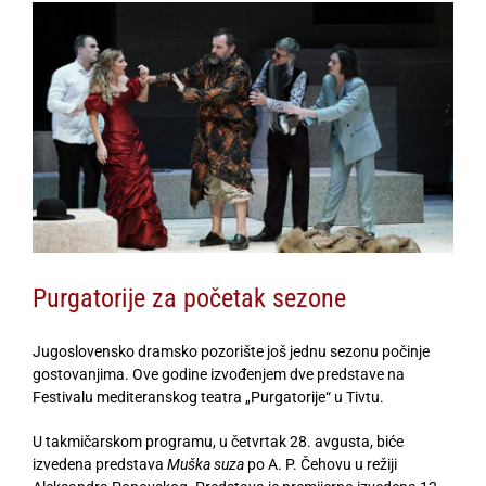
View
Larger
Image
Purgatorije za početak sezone
Jugoslovensko dramsko pozorište još jednu sezonu počinje
gostovanjima. Ove godine izvođenjem dve predstave na
Festivalu mediteranskog teatra „Purgatorije“ u Tivtu.
U takmičarskom programu, u četvrtak 28. avgusta, biće
izvedena predstava
Muška suza
po A. P. Čehovu u režiji