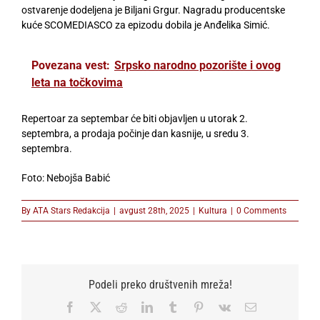
ostvarenje dodeljena je Biljani Grgur. Nagradu producentske
kuće SCOMEDIASCO za epizodu dobila je Anđelika Simić.
Povezana vest:
Srpsko narodno pozorište i ovog
leta na točkovima
Repertoar za septembar će biti objavljen u utorak 2.
septembra, a prodaja počinje dan kasnije, u sredu 3.
septembra.
Foto: Nebojša Babić
By
ATA Stars Redakcija
|
avgust 28th, 2025
|
Kultura
|
0 Comments
Podeli preko društvenih mreža!
Facebook
X
Reddit
LinkedIn
Tumblr
Pinterest
Vk
Email