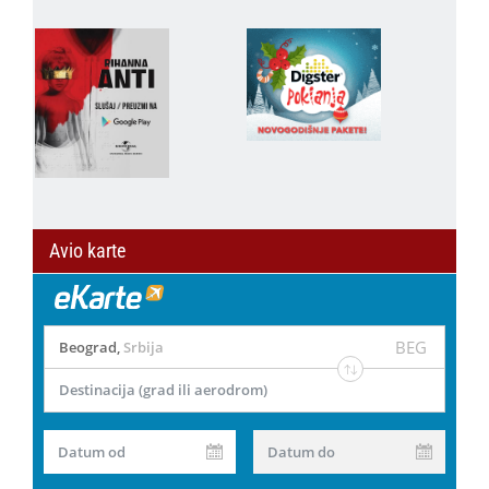
Avio karte
BEG
Beograd
,
Srbija
Destinacija (grad ili aerodrom)
Datum od
Datum do