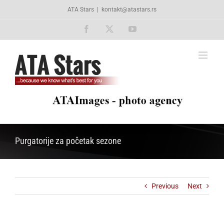
Skip
ATA Stars
|
kontakt@atastars.rs
to
content
Facebook
X
YouTube
Purgatorije za početak sezone
Previous
Next