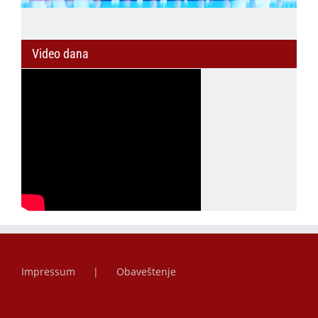
Video dana
Impressum
Obaveštenje