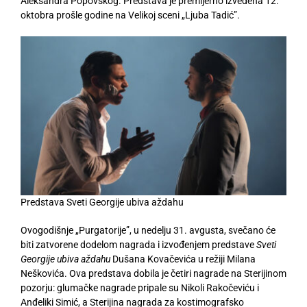
Aleksandra Popovskog. Predstava je premijerno izvedena 12.
oktobra prošle godine na Velikoj sceni „Ljuba Tadić”.
Predstava Sveti Georgije ubiva aždahu
Ovogodišnje „Purgatorije”, u nedelju 31. avgusta, svečano će
biti zatvorene dodelom nagrada i izvođenjem predstave
Sveti
Georgije ubiva aždahu
Dušana Kovačevića u režiji Milana
Neškovića. Ova predstava dobila je četiri nagrade na Sterijinom
pozorju: glumačke nagrade pripale su Nikoli Rakočeviću i
Anđeliki Simić, a Sterijina nagrada za kostimografsko