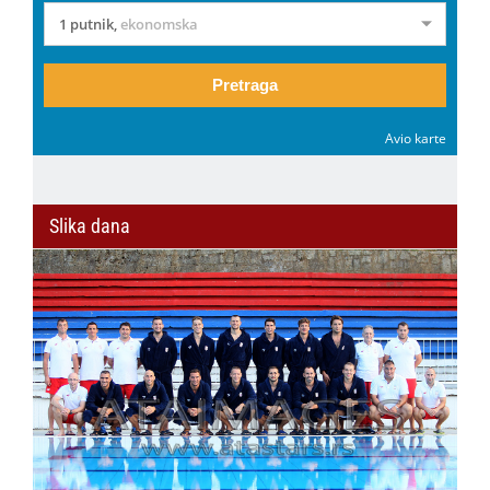
1 putnik
,
ekonomska
Pretraga
Avio karte
Slika dana