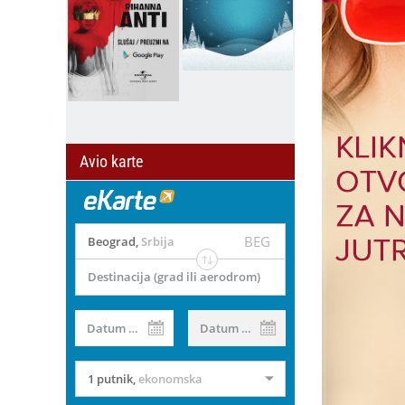
Avio karte
BEG
Beograd
,
Srbija
Destinacija (grad ili aerodrom)
Datum od
Datum do
1 putnik
,
ekonomska