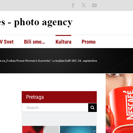
Facebook
X
YouTube
V Svet
Bili smo…
Kultura
Promo
e na „Forbes Power Women’s Summitu“ i u knjižari Delfi SKC 26. septembra
Pretraga
Search
for: