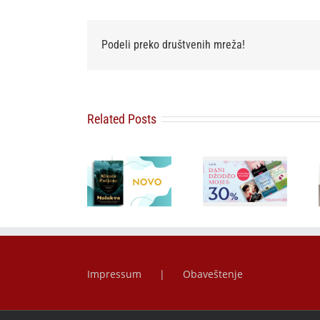
Podeli preko društvenih mreža!
Related Posts
Bezvremeno
Misteriozno
zaveštanje
delo koje je
Besplatna
najvernijeg
postalo
dostava i
srpskog
najtraženiji
popust od 30
prijatelja:
kolekcionarski
posto za
„Čujte, Srbi!
primerak –
savremeni
Čuvajte se
„Malakva“ u
ljubavni
sebe“
prodaji od 3.
roman
Arčibalda
avgusta
Rajsa u
prodaji
Impressum
Obaveštenje