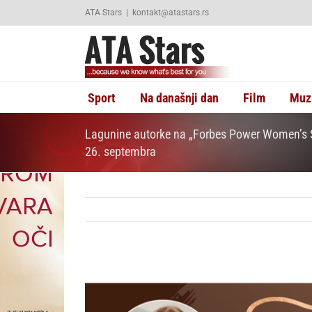
Skip
ATA Stars
|
kontakt@atastars.rs
to
content
Sport
Na današnji dan
Film
Muz
Lagunine autorke na „Forbes Power Women’s Su
26. septembra
View
Larger
Image