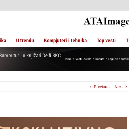
ika
U trendu
Kompjuteri i tehnika
Top vesti
T
mmitu“ i u knjižari Delfi SKC
Home
Vesti - ostalo
Kultura
Lagunine autork
Previous
Next