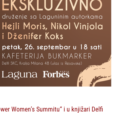
wer Women’s Summitu“ i u knjižari Delfi