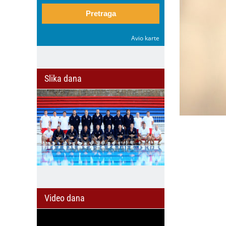
Pretraga
Avio karte
Slika dana
Video dana