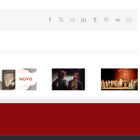
Facebook
X
Reddit
LinkedIn
Tumblr
Pinterest
Vk
Ema
Mjuzikl sa
Misterio
Čajkovski u
Bajaginim
delo koje
Sava Centru:
hitovima, SA
postal
Opera
DRUGE
najtražen
„Evgenije
STRANE
kolekcion
Onjegin”
JASTUKA,
primerak
otvara novu
12.
„Malakva
sezonu Plave
septembra
prodaji od
dvorane
na BELEF-u
avgust