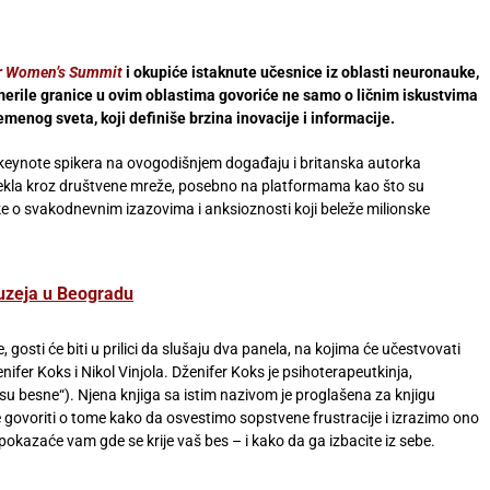
r Women’s Summit
i okupiće istaknute učesnice iz oblasti neuronauke,
omerile granice u ovim oblastima govoriće ne samo o ličnim iskustvima
menog sveta, koji definiše brzina inovacije i informacije.
 keynote spikera na ovogodišnjem događaju i britanska autorka
stekla kroz društvene mreže, posebno na platformama kao što su
ke o svakodnevnim izazovima i anksioznosti koji beleže milionske
zeja u Beogradu
osti će biti u prilici da slušaju dva panela, na kojima će učestvovati
fer Koks i Nikol Vinjola. Dženifer Koks je psihoterapeutkinja,
su besne“). Njena knjiga sa istim nazivom je proglašena za knjigu
 govoriti o tome kako da osvestimo sopstvene frustracije i izrazimo ono
okazaće vam gde se krije vaš bes – i kako da ga izbacite iz sebe.