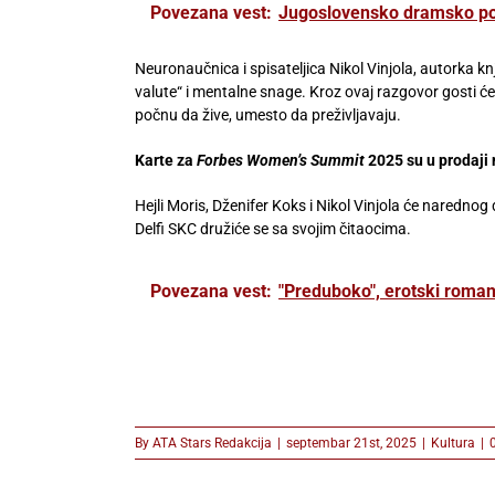
Povezana vest:
Jugoslovensko dramsko poz
Neuronaučnica i spisateljica Nikol Vinjola, autorka k
valute“ i mentalne snage. Kroz ovaj razgovor gosti će 
počnu da žive, umesto da preživljavaju.
Karte za
Forbes Women’s Summit
2025 su u prodaji
Hejli Moris, Dženifer Koks i Nikol Vinjola će narednog
Delfi SKC družiće se sa svojim čitaocima.
Povezana vest:
"Preduboko", erotski roman
By
ATA Stars Redakcija
|
septembar 21st, 2025
|
Kultura
|