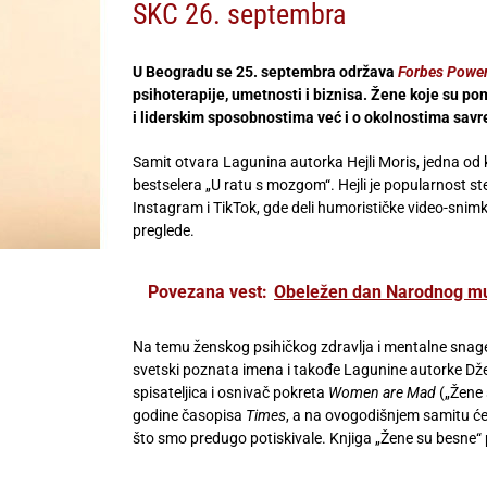
SKC 26. septembra
U Beogradu se 25. septembra održava
Forbes Powe
psihoterapije, umetnosti i biznisa. Žene koje su p
i liderskim sposobnostima već i o okolnostima savre
Samit otvara Lagunina autorka Hejli Moris, jedna od
bestselera „U ratu s mozgom“. Hejli je popularnost 
Instagram i TikTok, gde deli humorističke video-snim
preglede.
Povezana vest:
Obeležen dan Narodnog mu
Na temu ženskog psihičkog zdravlja i mentalne snage, g
svetski poznata imena i takođe Lagunine autorke Dženi
spisateljica i osnivač pokreta
Women are Mad
(„Žene 
godine časopisa
Times
, a na ovogodišnjem samitu će
što smo predugo potiskivale. Knjiga „Žene su besne“ p