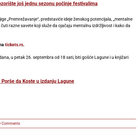
orište još jednu sezonu počinje festivalima
njige „Premrežavanje“, predstaviće ideje ženskog potencijala, „mentalne
čuti razne savete koji služe da ojačaju mentalnu izdržljivost i kako da
 na
tickets.rs
.
 dana, u petak 26. septembra od 18 sati, biti gošće Lagune i u knjižari
 Porše da Koste u izdanju Lagune
0 Comments