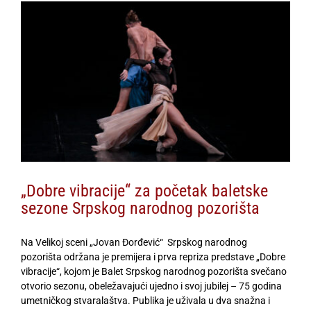
View
Larger
Image
„Dobre vibracije“ za početak baletske
sezone Srpskog narodnog pozorišta
Na Velikoj sceni „Jovan Đorđević“ Srpskog narodnog
pozorišta održana je premijera i prva repriza predstave „Dobre
vibracije“, kojom je Balet Srpskog narodnog pozorišta svečano
otvorio sezonu, obele
žavajući ujedno i svoj jubilej –
75 godina
umetničkog stvaralaštva. Publika je uživala u dva snažna i