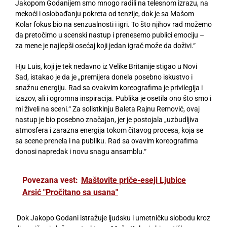
Jakopom Godanijem smo mnogo radili na telesnom izrazu, na
mekoći i oslobađanju pokreta od tenzije, dok je sa Mašom
Kolar fokus bio na senzualnosti i igri. To što njihov rad možemo
da pretočimo u scenski nastup i prenesemo publici emociju –
za mene je najlepši osećaj koji jedan igrač može da doživi.“
Hju Luis, koji je tek nedavno iz Velike Britanije stigao u Novi
Sad, istakao je da je „premijera donela posebno iskustvo i
snažnu energiju. Rad sa ovakvim koreografima je privilegija i
izazov, ali i ogromna inspiracija. Publika je osetila ono što smo i
mi živeli na sceni.“ Za solistkinju Baleta Rajnu Remović, ovaj
nastup je bio posebno značajan, jer je postojala „uzbudljiva
atmosfera i zarazna energija tokom čitavog procesa, koja se
sa scene prenela i na publiku. Rad sa ovavim koreografima
donosi napredak i novu snagu ansamblu.“
Povezana vest:
Maštovite priče-eseji Ljubice
Arsić "Pročitano sa usana"
Dok Jakopo Godani istražuje ljudsku i umetničku slobodu kroz