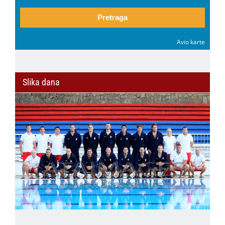
Pretraga
Avio karte
Slika dana