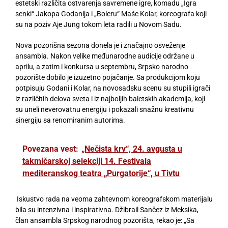
estetski različita ostvarenja savremene igre, komadu „Igra
senki“ Jakopa Godanija i „Boleru“ Maše Kolar, koreografa koji
su na poziv Aje Jung tokom leta radili u Novom Sadu.
Nova pozorišna sezona donela je i značajno osveženje
ansambla. Nakon velike međunarodne audicije održane u
aprilu, a zatim i konkursa u septembru, Srpsko narodno
pozorište dobilo je izuzetno pojačanje. Sa produkcijom koju
potpisuju Godani i Kolar, na novosadsku scenu su stupili igrači
iz različitih delova sveta i iz najboljih baletskih akademija, koji
su uneli neverovatnu energiju i pokazali snažnu kreativnu
sinergiju sa renomiranim autorima.
Povezana vest:
„Nečista krv“, 24. avgusta u
takmičarskoj selekciji 14. Festivala
mediteranskog teatra „Purgatorije“, u Tivtu
Iskustvo rada na veoma zahtevnom koreografskom materijalu
bila su intenzivna i inspirativna. Džibrail Sančez iz Meksika,
član ansambla Srpskog narodnog pozorišta, rekao je: „Sa