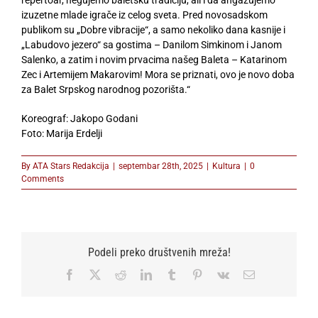
repertoar, negujemo baletsku tradiciju, ali i da angažujemo
izuzetne mlade igrače iz celog sveta. Pred novosadskom
publikom su „Dobre vibracije“, a samo nekoliko dana kasnije i
„Labudovo jezero“ sa gostima – Danilom Simkinom i Janom
Salenko, a zatim i novim prvacima našeg Baleta – Katarinom
Zec i Artemijem Makarovim! Mora se priznati, ovo je novo doba
za Balet Srpskog narodnog pozorišta.“
Koreograf: Jakopo Godani
Foto: Marija Erdelji
By
ATA Stars Redakcija
|
septembar 28th, 2025
|
Kultura
|
0
Comments
Podeli preko društvenih mreža!
Facebook
X
Reddit
LinkedIn
Tumblr
Pinterest
Vk
Email