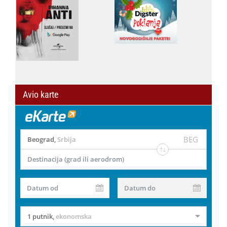
Avio karte
BEG
Beograd
,
Srbija
Destinacija (grad ili aerodrom)
Datum od
Datum do
1 putnik
,
ekonomska