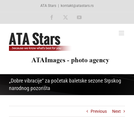
Skip
ATA Stars
|
kontakt@atastars.rs
to
content
Facebook
X
YouTube
„Dobre vibracije“ za početak baletske sezone Srpskog
narodnog pozorišta
Previous
Next