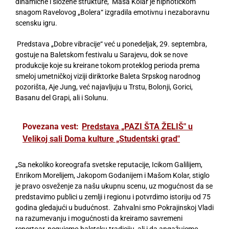
dinamične i složene strukture, Maša Kolar je hipnotičkom
snagom Ravelovog „Bolera“ izgradila emotivnu i nezaboravnu
scensku igru.
Predstava „Dobre vibracije“ već u ponedeljak, 29. septembra,
gostuje na Baletskom festivalu u Sarajevu, dok se nove
produkcije koje su kreirane tokom proteklog perioda prema
smeloj umetničkoj viziji diriktorke Baleta Srpskog narodnog
pozorišta, Aje Jung, već najavljuju u Trstu, Bolonji, Gorici,
Basanu del Grapi, ali i Solunu.
Povezana vest:
Predstava „PAZI ŠTA ŽELIŠ" u
Velikoj sali Doma kulture „Studentski grad"
„Sa nekoliko koreografa svetske reputacije, Icikom Galilijem,
Enrikom Morelijem, Jakopom Godanijem i Mašom Kolar, stiglo
je pravo osveženje za našu ukupnu scenu, uz mogućnost da se
predstavimo publici u zemlji i regionu i potvrdimo istoriju od 75
godina gledajući u budućnost. Zahvalni smo Pokrajinskoj Vladi
na razumevanju i mogućnosti da kreiramo savremeni