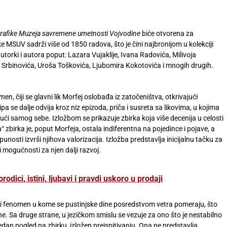
i grafike Muzeja savremene umetnosti Vojvodine
biće otvorena za
e MSUV sadrži više od 1850 radova, što je čini najbronijom u kolekciji
utorki i autora poput: Lazara Vujaklije, Ivana Radovića, Milivoja
a Srbinovića, Uroša Toškovića, Ljubomira Kokotovića i mnogih drugih.
dmen
, čiji se glavni lik Morfej oslobađa iz zatočeništva, otkrivajući
se dalje odvija kroz niz epizoda, priča i susreta sa likovima, u kojima
jući samog sebe. Izložbom se prikazuje zbirka koja više decenija u celosti
 zbirka je, poput Morfeja, ostala indiferentna na pojedince i pojave, a
nosti izvrši njihova valorizacija. Izložba predstavlja inicijalnu tačku za
i mogućnosti za njen dalji razvoj.
odici, istini, ljubavi i pravdi uskoro u prodaji
dni fenomen u kome se pustinjske dine posredstvom vetra pomeraju, što
e. Sa druge strane, u jezičkom smislu se vezuje za ono što je nestabilno
dan pogled na zbirku, izložen preispitivanju. Ona ne predstavlja