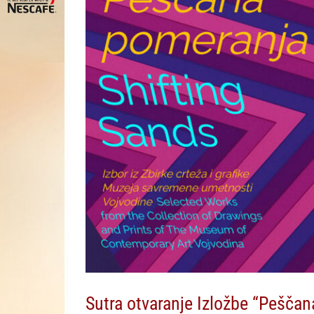
Sutra otvaranje Izložbe “Pešč