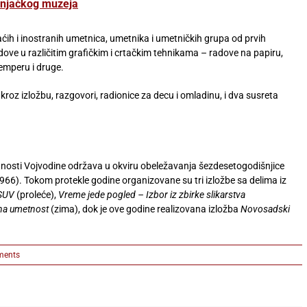
odnjačkog muzeja
maćih i inostranih umetnica, umetnika i umetničkih grupa od prvih
ve u različitim grafičkim i crtačkim tehnikama – radove na papiru,
temperu i druge.
kroz izložbu, razgovori, radionice za decu i omladinu, i dva susreta
nosti Vojvodine održava u okviru obeležavanja šezdesetogodišnjice
6). Tokom protekle godine organizovane su tri izložbe sa delima iz
MSUV
(proleće),
Vreme jede pogled – Izbor iz zbirke slikarstva
lna umetnost
(zima), dok je ove godine realizovana izložba
Novosadski
ments