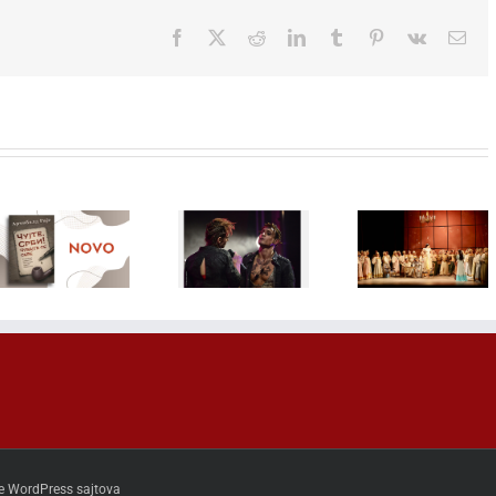
Facebook
X
Reddit
LinkedIn
Tumblr
Pinterest
Vk
Ema
Mjuzikl sa
Misterio
Čajkovski u
Bajaginim
delo koje
Sava Centru:
hitovima, SA
postal
Opera
DRUGE
najtražen
„Evgenije
STRANE
kolekcion
Onjegin”
JASTUKA,
primerak
otvara novu
12.
„Malakva
sezonu Plave
septembra
prodaji od
dvorane
na BELEF-u
avgust
e WordPress sajtova