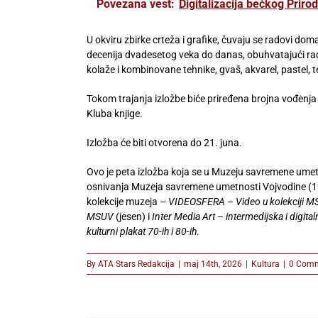
Povezana vest:
Digitalizacija bečkog Prir
U okviru zbirke crteža i grafike, čuvaju se radovi do
decenija dvadesetog veka do danas, obuhvatajući rado
kolaže i kombinovane tehnike, gvaš, akvarel, pastel, 
Tokom trajanja izložbe biće priređena brojna vođenja 
Kluba knjige.
Izložba će biti otvorena do 21. juna.
Ovo je peta izložba koja se u Muzeju savremene umet
osnivanja Muzeja savremene umetnosti Vojvodine (196
kolekcije muzeja –
VIDEOSFERA – Video u kolekciji 
MSUV
(jesen) i
Inter Media Art
–
intermedijska i digita
kulturni plakat 70-ih i 80-ih
.
By
ATA Stars Redakcija
|
maj 14th, 2026
|
Kultura
|
0 Com