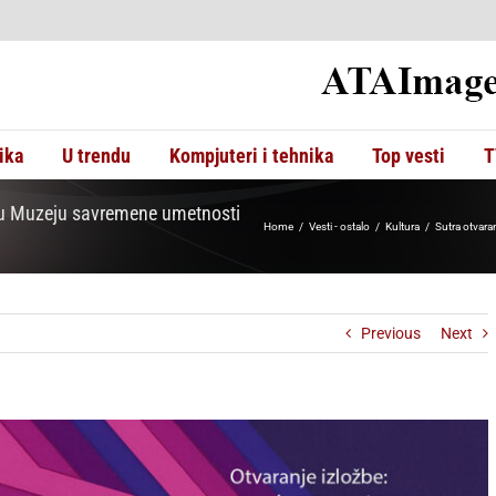
ika
U trendu
Kompjuteri i tehnika
Top vesti
T
 u Muzeju savremene umetnosti
Home
Vesti - ostalo
Kultura
Sutra otvar
Previous
Next