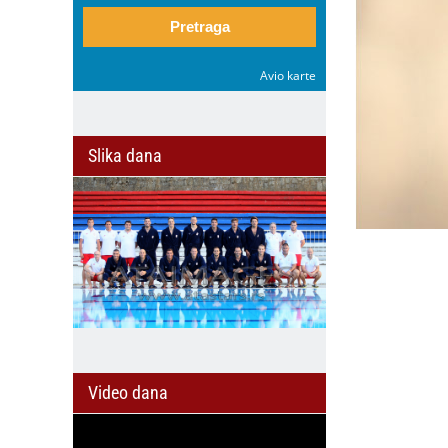
Pretraga
Avio karte
Slika dana
Video dana