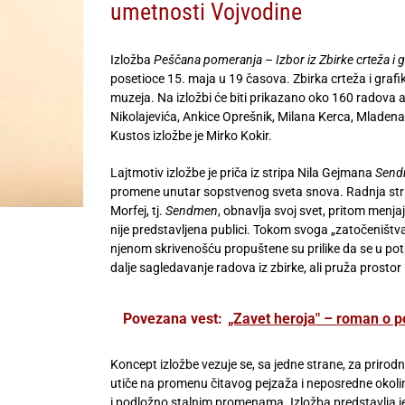
umetnosti Vojvodine
Izložba
Peščana pomeranja
–
Izbor iz Zbirke crteža 
posetioce 15. maja u 19 časova. Zbirka crteža i grafik
muzeja. Na izložbi će biti prikazano oko 160 radova a
Nikolajevića, Ankice Oprešnik, Milana Kerca, Mladen
Kustos izložbe je Mirko Kokir.
Lajtmotiv izložbe je priča iz stripa Nila Gejmana
Sen
promene unutar sopstvenog sveta snova. Radnja stripa 
Morfej, tj.
Sendmen
, obnavlja svoj svet, pritom menja
nije predstavljena publici. Tokom svoga „zatočeništva“
njenom skrivenošću propuštene su prilike da se u potpu
dalje sagledavanje radova iz zbirke, ali pruža prostor 
Povezana vest:
„Zavet heroja" – roman o por
Koncept izložbe vezuje se, sa jedne strane, za priro
utiče na promenu čitavog pejzaža i neposredne okolin
i podložno stalnim promenama. Izložba predstavlja je