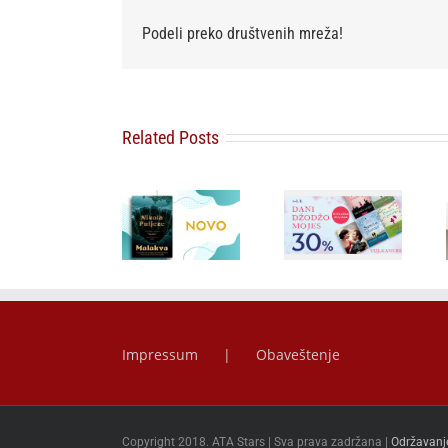
Podeli preko društvenih mreža!
Related Posts
Bezvremeno
Misteriozno
zaveštanje
delo koje je
Besplatna
najvernijeg
postalo
dostava i
srpskog
najtraženiji
popust od 30
prijatelja:
kolekcionarski
posto za
„Čujte, Srbi!
primerak –
savremeni
Čuvajte se
„Malakva“ u
ljubavni
sebe“
prodaji od 3.
roman
Arčibalda
avgusta
Rajsa u
prodaji
Impressum
Obaveštenje
Copyright 2018. ATA Stars | Sva prava zadržana |
Održavanj