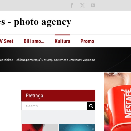
Facebook
X
YouTube
V Svet
Bili smo…
Kultura
Promo
anje Izložbe “Peščana pomeranja” u Muzeju savremene umetnosti Vojvodine
Pretraga
Search
for: