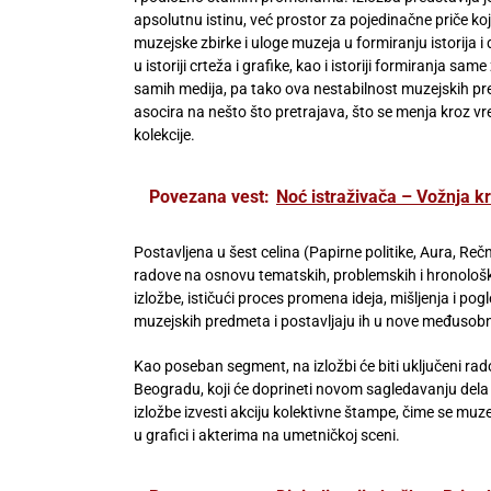
apsolutnu istinu, već prostor za pojedinačne priče k
muzejske zbirke i uloge muzeja u formiranju istorija 
u istoriji crteža i grafike, kao i istoriji formiranja sa
samih medija, pa tako ova nestabilnost muzejskih pr
asocira na nešto što pretrajava, što se menja kroz vre
kolekcije.
Povezana vest:
Noć istraživača – Vožnja k
Postavljena u šest celina (Papirne politike, Aura, Re
radove na osnovu tematskih, problemskih i hronološki
izložbe, ističući proces promena ideja, mišljenja i po
muzejskih predmeta i postavljaju ih u nove međusob
Kao poseban segment, na izložbi će biti uključeni ra
Beogradu, koji će doprineti novom sagledavanju dela i
izložbe izvesti akciju kolektivne štampe, čime se 
u grafici i akterima na umetničkoj sceni.