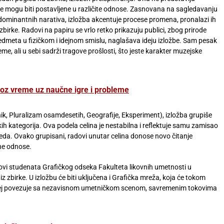
oje mogu biti postavljene u različite odnose. Zasnovana na sagledavanju
i dominantnih narativa, izložba akcentuje procese promena, pronalazi ih
me zbirke. Radovi na papiru se vrlo retko prikazuju publici, zbog prirode
edmeta u fizičkom i idejnom smislu, naglašava ideju izložbe. Sam pesak
me, ali u sebi sadrži tragove prošlosti, što jeste karakter muzejske
roz vreme uz naučne igre i probleme
čnik, Pluralizam osamdesetih, Geografije, Eksperiment), izložba grupiše
h kategorija. Ova podela celina je nestabilna i reflektuje samu zamisao
gleda. Ovako grupisani, radovi unutar celina donose novo čitanje
ne odnose.
dovi studenata Grafičkog odseka Fakulteta likovnih umetnosti u
z zbirke. U izložbu će biti uključena i Grafička mreža, koja će tokom
muzej povezuje sa nezavisnom umetničkom scenom, savremenim tokovima