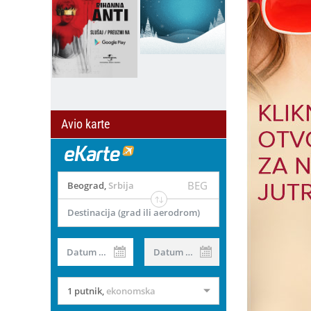
Avio karte
BEG
Beograd
,
Srbija
Destinacija (grad ili aerodrom)
Datum od
Datum do
1 putnik
,
ekonomska