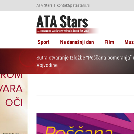
Skip
ATA Stars
|
kontakt@atastars.rs
to
content
Sport
Na današnji dan
Film
Muz
Sutra otvaranje Izložbe “Peščana pomeranja”
Vojvodine
View
Larger
Image