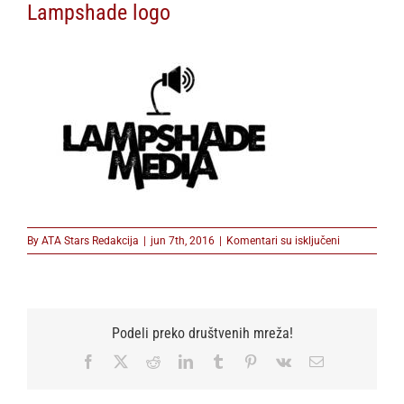
Lampshade logo
na
By
ATA Stars Redakcija
|
jun 7th, 2016
|
Komentari su isključeni
Lampshade
logo
Podeli preko društvenih mreža!
Facebook
X
Reddit
LinkedIn
Tumblr
Pinterest
Vk
Email