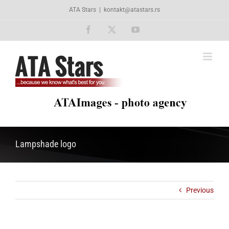
Skip
ATA Stars
|
kontakt@atastars.rs
to
content
Facebook
X
YouTube
Lampshade logo
Previous