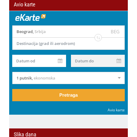
Avio karte
BEG
Beograd
,
Srbija
Destinacija (grad ili aerodrom)
Datum od
Datum do
1 putnik
,
ekonomska
Pretraga
Avio karte
Slika dana