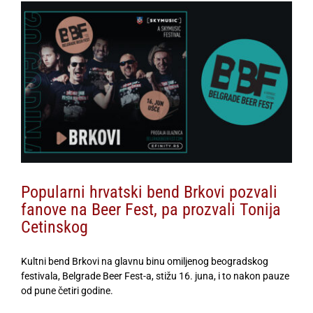
View
Larger
Image
Popularni hrvatski bend Brkovi pozvali
fanove na Beer Fest, pa prozvali Tonija
Cetinskog
Kultni bend Brkovi na glavnu binu omiljenog beogradskog
festivala, Belgrade Beer Fest-a, stižu 16. juna, i to nakon pauze
od pune četiri godine.