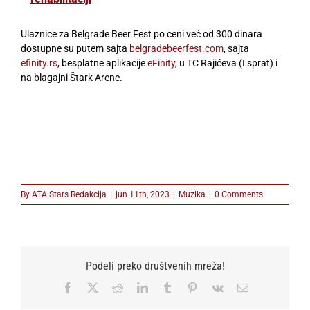
Ulaznice za Belgrade Beer Fest po ceni već od 300 dinara
dostupne su putem sajta
belgradebeerfest.com
, sajta
efinity.rs
, besplatne aplikacije
eFinity
, u TC Rajićeva (I sprat) i
na blagajni Štark Arene.
By
ATA Stars Redakcija
|
jun 11th, 2023
|
Muzika
|
0 Comments
Podeli preko društvenih mreža!
Facebook
X
Reddit
LinkedIn
Tumblr
Pinterest
Vk
Email