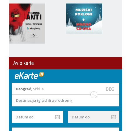
Avio karte
BEG
Beograd
,
Srbija
Destinacija (grad ili aerodrom)
Datum od
Datum do