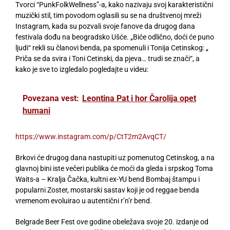
Tvorci “PunkFolkWellness”-a, kako nazivaju svoj karakteristični
muzički stil, tim povodom oglasili su se na društvenoj mreži
Instagram, kada su pozvali svoje fanove da drugog dana
festivala dođu na beogradsko Ušće. „Biće odlično, doći će puno
ljudi“ rekli su članovi benda, pa spomenuli i Tonija Cetinskog: „
Priča se da svira i Toni Cetinski, da pjeva… trudi se znači“, a
kako je sve to izgledalo pogledajte u videu:
Povezana vest:
Leontina Pat i hor Čarolija opet
humani
https://www.instagram.com/p/CtT2m2AvqCT/
Brkovi će drugog dana nastupiti uz pomenutog Cetinskog, a na
glavnoj bini iste večeri publika će moći da gleda i srpskog Toma
Waits-a – Kralja Čačka, kultni ex-YU bend Bombaj štampu i
popularni Zoster, mostarski sastav koji je od reggae benda
vremenom evoluirao u autentični r’n’r bend.
Belgrade Beer Fest ove godine obeležava svoje 20. izdanje od