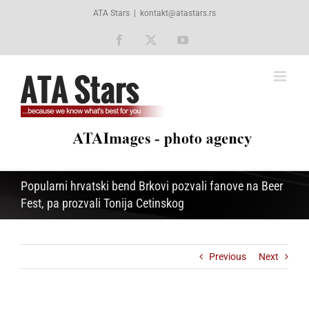
Skip
ATA Stars
|
kontakt@atastars.rs
to
content
Facebook
X
YouTube
Popularni hrvatski bend Brkovi pozvali fanove na Beer
Fest, pa prozvali Tonija Cetinskog
Previous
Next