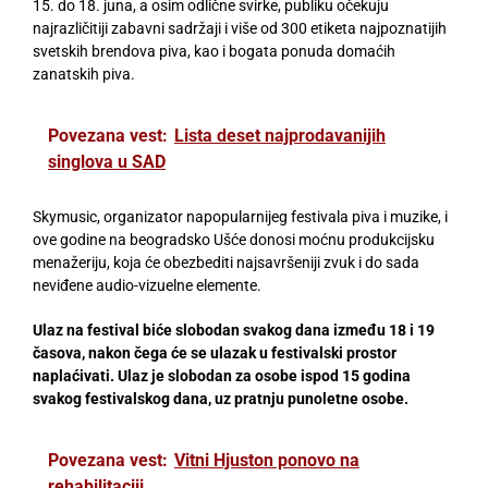
15. do 18. juna, a osim odlične svirke, publiku očekuju
najrazličitiji zabavni sadržaji i više od 300 etiketa najpoznatijih
svetskih brendova piva, kao i bogata ponuda domaćih
zanatskih piva.
Povezana vest:
Lista deset najprodavanijih
singlova u SAD
Skymusic, organizator napopularnijeg festivala piva i muzike, i
ove godine na beogradsko Ušće donosi moćnu produkcijsku
menažeriju, koja će obezbediti najsavršeniji zvuk i do sada
neviđene audio-vizuelne elemente.
Ulaz na festival biće slobodan svakog dana između 18 i 19
časova,
nakon čega će se ulazak u festivalski prostor
naplaćivati. Ulaz je slobodan za osobe ispod 15 godina
svakog festivalskog dana, uz pratnju punoletne osobe.
Povezana vest:
Vitni Hjuston ponovo na
rehabilitaciji