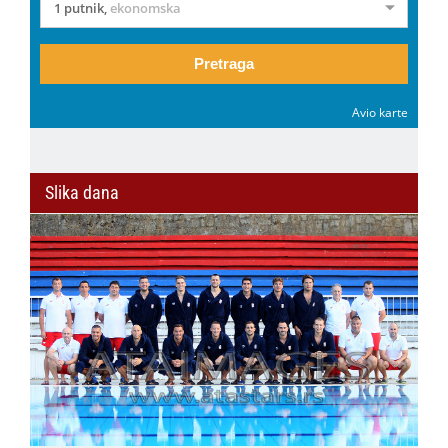
1 putnik
,
ekonomska
Pretraga
Avio karte
Slika dana