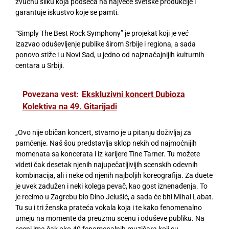
zvučnu sliku koja podseća na najveće svetske produkcije i
garantuje iskustvo koje se pamti.
“Simply The Best Rock Symphony” je projekat koji je već
izazvao oduševljenje publike širom Srbije i regiona, a sada
ponovo stiže i u Novi Sad, u jedno od najznačajnijih kulturnih
centara u Srbiji.
Povezana vest:
Ekskluzivni koncert Dubioza
Kolektiva na 49. Gitarijadi
„Ovo nije običan koncert, stvarno je u pitanju doživljaj za
pamćenje. Naš šou predstavlja sklop nekih od najmoćnijih
momenata sa koncerata i iz karijere Tine Tarner. Tu možete
videti čak desetak njenih najupečatljivijih scenskih odevnih
kombinacija, ali i neke od njenih najboljih koreografija. Za duete
je uvek zadužen i neki kolega pevač, kao gost iznenađenja. To
je recimo u Zagrebu bio Dino Jelušić, a sada će biti Mihal Labat.
Tu su i tri ženska prateća vokala koja i te kako fenomenalno
umeju na momente da preuzmu scenu i oduševe publiku. Na