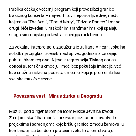
Publiku očekuje večernji program koji prevazilazi granice
klasičnog koncerta – najveći hitovi neponovljive dive, među
kojima su “The Best”, “Proud Mary”, “Private Dancer” i mnogi
drugi, biće izvedeni u raskošnim aranžmanima koji spajaju
snagu simfonijskog orkestra i energiju rock benda.
Za vokalnu interpretaciju zadužena je Julijana Vincan, vokalna
solistkinja čiji glas i scenski nastup već godinama osvajaju
publiku širom regiona. Njena interpretacija Tininog opusa
donosi autentičnu emociju i moć, bez pokušaja imitacije, već
kao snažna i iskrena posveta umetnici koja je promenila lice
svetske muzičke scene.
Povezana vest:
Minus žurka u Beogradu
Muziku pod dirigentskom palicom Mikice Jevrtića izvodi
Zrenjaninska filharmonija, orkestar poznat po inovativnim
projektima i saradnjama koje brišu granice između žanrova. U
kombinaciji sa bendom i pratećim vokalima, oni stvaraju