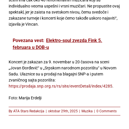
sceni ima čak oko 40 fenomenalnih muzičara koji su
individualno veoma uspešni i vrsni muzičari. Ne propustite ovaj
spektakl, jer je zaista na svetskom nivou, čemu svedoče i
zakazane turneje i koncerti koje ćemo takođe uskoro najaviti“,
izjavila je Vincan.
Povezana vest:
Elektro-soul zvezda Fink 5.
februara u DOB-u
Koncert je zakazan za 9. novembar u 20 časova na sceni
„Jovan Đorđević“ u „Srpskom narodnom pozorištu“ u Novom
Sadu. Ulaznice su u prodaji na blagajni SNP-a i putem
zvaničnog sajta pozorišta:
https://prodaja.snp.org.rs/rs/site/eventDetail/index/4285
.
Foto: Marija Erdelji
By
ATA Stars Redakcija
|
oktobar 29th, 2025
|
Muzika
|
0 Comments