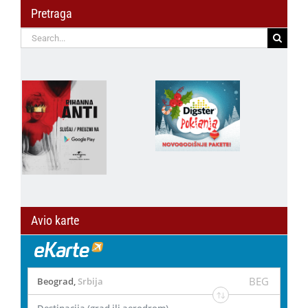
Pretraga
Search
for:
Avio karte
BEG
Beograd
,
Srbija
Destinacija (grad ili aerodrom)