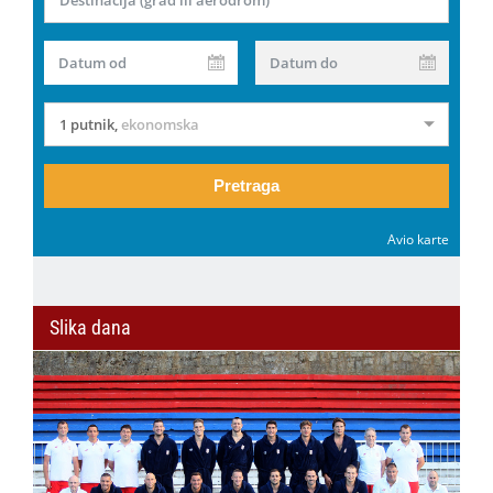
Datum od
Datum do
1 putnik
,
ekonomska
Pretraga
Avio karte
Slika dana