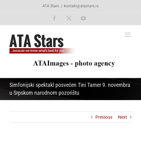
Skip
ATA Stars
|
kontakt@atastars.rs
to
content
Facebook
X
YouTube
Simfonijski spektakl posvećen Tini Tarner 9. novembra
u Srpskom narodnom pozorištu
Previous
Next