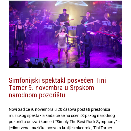
View
Larger
Image
Simfonijski spektakl posvećen Tini
Tarner 9. novembra u Srpskom
narodnom pozorištu
Novi Sad će 9. novembra u 20 časova postati prestonica
muzičkog spektakla kada će se na sceni Srpskog narodnog
pozorišta održati koncert “Simply The Best Rock Symphony” –
jedinstvena muzička posveta kraljici rokenrola, Tini Tarner.