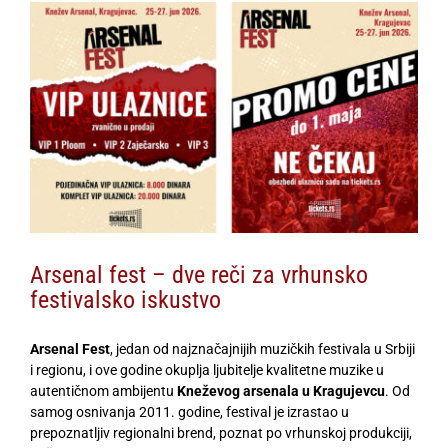
View
Larger
Image
Arsenal fest – dve reči za vrhunsko
festivalsko iskustvo
Arsenal Fest
, jedan od najznačajnijih muzičkih festivala u Srbiji
i regionu, i ove godine okuplja ljubitelje kvalitetne muzike u
autentičnom ambijentu
Kneževog arsenala
u Kragujevcu
. Od
samog osnivanja 2011. godine, festival je izrastao u
prepoznatljiv regionalni brend, poznat po vrhunskoj produkciji,