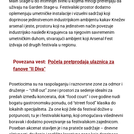
Main Stage-u do intimnijih svirki u kojima mnogi preferijaju da
uživaju na Garden Stage-u. Festivalski prostor dodatno
oplemenjuju umetničke instalacije i vizuelni sadržaji koji
doprinose jedinstvenom industrijskom ambijentu kakav Knežev
arsenal i jeste, prostoru koji na jedinstven način povezuje
industrijsko nasleđe Kragujevca sa njegovim savremenim
umetničkim duhom, stvarajući ambijent koji Arsenal Fest
izdvaja od drugih festivala u regionu.
Povezana vest:
Počela pretprodaja ulaznica za
fanove "Il Diva"
Posetiocima su na raspolaganju i raznovrsne zone za odmor i
druženje – “chill out” zone i prostori za sedenje idealni za
predah između koncerata, dok “food court” i ove godine nudi
bogatu gastronomsku ponudu, od “street food” klasika do
lokalnih specijaliteta. Za one koji žele da festival dožive u
potpunosti, tu je i festivalski kamp, koji omogućava višednevni
boravak i dodatno povezivanje sa festivalskom zajednicom.
Poseban akcenat stavljen je i na prateće sadržaje – dnevne