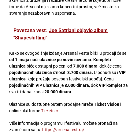
aktivnosti, druženja i različite kreativne zone koje doprinose
tome da Arsenal nije samo koncertni prostor, već mesto za
stvaranje nezaboravnih uspomena.
Povezana vest:
Joe Satriani objavio album
"Shapeshifting"
Kako se ovogodišnje izdanje Arsenal Festa bliži, u prodaji će se
od 1. maja naći ulaznice po novim cenama
.
Kompleti
ulaznica
biće dostupni po ceni od
7.000 dinara
, dok će cena
pojedinačnih ulaznica
iznositi
3.700 dinara.
U ponudi su i
VIP
ulaznice
, koje pružaju poseban festivalski ugođaj. Cena
pojedinačnih VIP ulaznica
je
8.000 dinara
, dok
VIP komplet
za
sva tri dana iznosi
20.000 dinara.
Ulaznice su dostupne putem prodajne mreže
Ticket Vision
i
online platforme
Tickets.rs
Više informacija o programu i festivalu možete pronaći na
zvaničnom sajtu:
https://arsenalfest.rs/