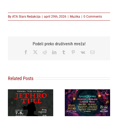
By
ATA Stars Redakcija
|
april 29th, 2026
|
Muzika
|
0 Comments
Podeli preko društvenih mreža!
Facebook
X
Reddit
LinkedIn
Tumblr
Pinterest
Vk
Email
Related Posts
Sakis Rouvas prvi
ZEMUN FEST: JOŠ
put pred
SAMO SUTRA 50
beogradskom
ODSTO POPUSTA:
publikom, grčka pop
Obezbedite Early
ikona stiže na Dragi
Bird ulaznice po