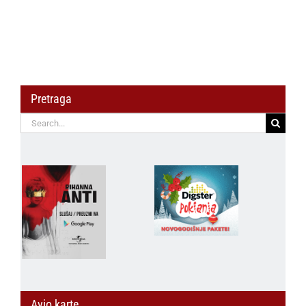
Bravo festival 22.
najpovoljnijoj ceni!
avgusta
Pretraga
Search
for:
Avio karte