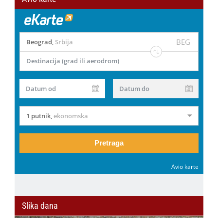
BEG
Beograd
,
Srbija
Destinacija (grad ili aerodrom)
Datum od
Datum do
1 putnik
,
ekonomska
Pretraga
Avio karte
Slika dana