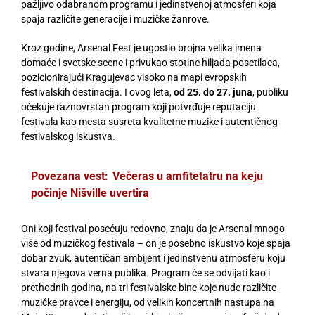
pažljivo odabranom programu i jedinstvenoj atmosferi koja
spaja različite generacije i muzičke žanrove.
Kroz godine, Arsenal Fest je ugostio brojna velika imena
domaće i svetske scene i privukao stotine hiljada posetilaca,
pozicionirajući Kragujevac visoko na mapi evropskih
festivalskih destinacija. I ovog leta,
od 25. do 27. juna
, publiku
očekuje raznovrstan program koji potvrđuje reputaciju
festivala kao mesta susreta kvalitetne muzike i autentičnog
festivalskog iskustva.
Povezana vest:
Večeras u amfitetatru na keju
počinje Nišville uvertira
Oni koji festival posećuju redovno, znaju da je Arsenal mnogo
više od muzičkog festivala – on je posebno iskustvo koje spaja
dobar zvuk, autentičan ambijent i jedinstvenu atmosferu koju
stvara njegova verna publika. Program će se odvijati kao i
prethodnih godina, na tri festivalske bine koje nude različite
muzičke pravce i energiju, od velikih koncertnih nastupa na