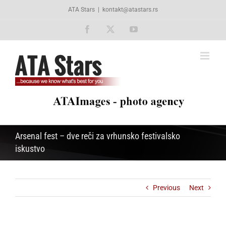
Skip
ATA Stars
|
kontakt@atastars.rs
to
content
Facebook
X
YouTube
Arsenal fest – dve reči za vrhunsko festivalsko
iskustvo
Previous
Next