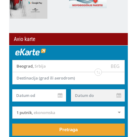
Avio karte
BEG
Beograd
,
Srbija
Destinacija (grad ili aerodrom)
Datum od
Datum do
1 putnik
,
ekonomska
Pretraga