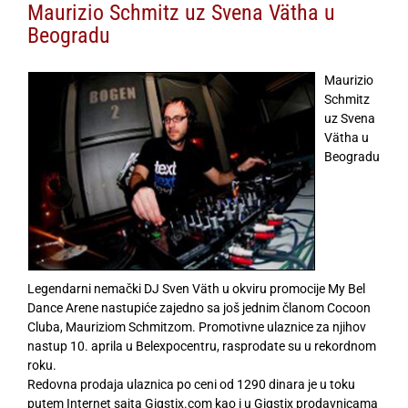
Maurizio Schmitz uz Svena Vätha u
Beogradu
Maurizio
Schmitz
uz Svena
Vätha u
Beogradu
Legendarni nemački DJ Sven Väth u okviru promocije My Bel
Dance Arene nastupiće zajedno sa još jednim članom Cocoon
Cluba, Mauriziom Schmitzom. Promotivne ulaznice za njihov
nastup 10. aprila u Belexpocentru, rasprodate su u rekordnom
roku.
Redovna prodaja ulaznica po ceni od 1290 dinara je u toku
putem Internet sajta Gigstix.com kao i u Gigstix prodavnicama