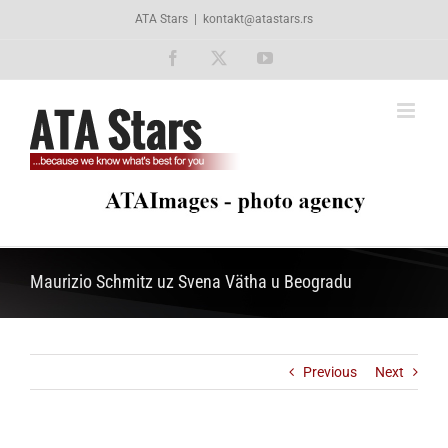
Skip
ATA Stars
|
kontakt@atastars.rs
to
content
Facebook
X
YouTube
Maurizio Schmitz uz Svena Vätha u Beogradu
Previous
Next