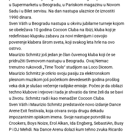
u Supermarketu u Beogradu, u Pariskom magazinu u Novom
Sadu i u Bilet servisu. Na dan nastupa ulaznice će iznostiti
1990 dinara.
Sven Väth u Beogradu nastupa u okviru jubilarne turneje kojom
se obeležava 10 godina Cocoon Cluba na Ibizi, kluba koji je
redefinisao klupsku zabavu za novi milenijum i osvojio
poverenje klabera širom sveta, koji svakog leta hrle na ovo
ostrvo.
Maurizio Schmitz još jedan je član čuvenog kluba koji će se
pridružiti Svenovom nastupu u Beogradu. Ovaj Nemac
trenutno rukovodi „Time Tools“ studijom sa Loco Diceom.
Maurizio Schmitz je otkrio svoju pasiju za elektronskom
plesnom muzikom još početkom devedesetih godina prošlog
veka dok je slušao večernje radijske emisije. Počeo je da obilazi
techno klubove i rejvove i tada je shvatio da time želi da se bavi
u životu. Schmitz radi i kao menadžer Cocoon Cluba.
Sven Väth i Maurizio Schmitz predstaviće novo izdanje Dance
Arene Exit festivala, koja otvara svoju drugu dekadu
impozantnim spiskom imena. Svoje nastupe potvrdili su
Crookers, Boys Noize, Erol Alkan, Ida Engberg, SebastiAn, Busy
P i DJ Mehdi. Na Dance Arenu dolazi kum tehno zvuka Ricardo