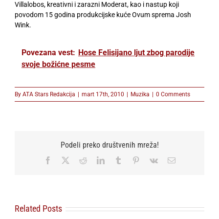
Villalobos, kreativni i zarazni Moderat, kao i nastup koji
povodom 15 godina produkcijske kuće Ovum sprema Josh
Wink.
Povezana vest:
Hose Felisijano ljut zbog parodije
svoje božićne pesme
By
ATA Stars Redakcija
|
mart 17th, 2010
|
Muzika
|
0 Comments
Podeli preko društvenih mreža!
Facebook
X
Reddit
LinkedIn
Tumblr
Pinterest
Vk
Email
Related Posts