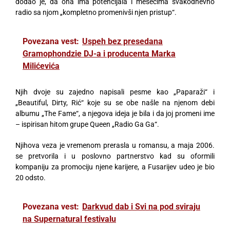
dodao je, da ona ima potencijala i mesecima svakodnevno
radio sa njom „kompletno promenivši njen pristup“.
Povezana vest:
Uspeh bez presedana
Gramophondzie DJ-a i producenta Marka
Milićevića
Njih dvoje su zajedno napisali pesme kao „Paparaži“ i
„Beautiful, Dirty, Rić“ koje su se obe našle na njenom debi
albumu „The Fame“, a njegova ideja je bila i da joj promeni ime
– ispirisan hitom grupe Queen „Radio Ga Ga“.
Njihova veza je vremenom prerasla u romansu, a maja 2006.
se pretvorila i u poslovno partnerstvo kad su oformili
kompaniju za promociju njene karijere, a Fusarijev udeo je bio
20 odsto.
Povezana vest:
Darkvud dab i Svi na pod sviraju
na Supernatural festivalu