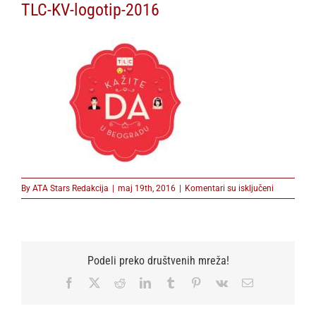
TLC-KV-logotip-2016
na
By
ATA Stars Redakcija
|
maj 19th, 2016
|
Komentari su isključeni
TLC-
KV-
logotip-
2016
Podeli preko društvenih mreža!
Facebook
X
Reddit
LinkedIn
Tumblr
Pinterest
Vk
Email