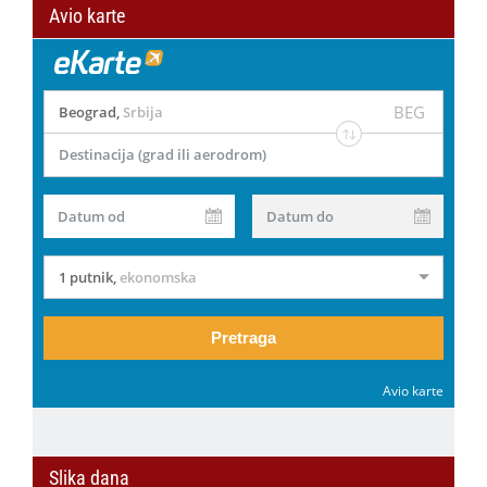
Avio karte
BEG
Beograd
,
Srbija
Destinacija (grad ili aerodrom)
Datum od
Datum do
1 putnik
,
ekonomska
Pretraga
Avio karte
Slika dana