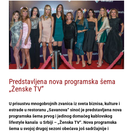
View
Larger
Image
Predstavljena nova programska šema
„Ženske TV“
U prisustvu mnogobrojnih zvanica iz sveta biznisa, kulture i
estrade u restoranu „Savanova“ sinoć je predstavljena nova
programska šema prvog i jedinog domaćeg kablovskog
lifestyle kanala
u Srbiji – „Ženska TV“. Nova programska
šema u svojoj drugoj sezoni obećava još sadržajnije i