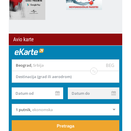
Avio karte
BEG
Beograd
,
Srbija
Destinacija (grad ili aerodrom)
Datum od
Datum do
1 putnik
,
ekonomska
Pretraga