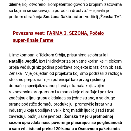
dileme, koji otvoreno i kompetentno govori o brojnim izazovima
sa kojima se suočavaju u porodici i društvu.“ – izjavila je
prilikom obraćanja
Snežana Dakić
, autor i voditelj „Ženska TV“.
Povezana vest:
FARMA 3. SEZONA, Počelo
super-finale Farme
U ime kompanije Telekom Srbija, prisutnima se obratila i
Natalija Jegdić
, izvršni direktor za privatne korisnike: “Telekom
Srbija već dugi niz godina podržava projekte iz različitih oblasti.
Ženska TV je još jedan od projekata koji smo podržali iz razloga
što smo prepoznali njen potencijal kao prvog i jedinog
domaćeg specijalizovanog lifestyle kanala koji svojim
raznovrsnim programom i temama koje obrađuje i pokriva
značajnu ciljnu grupu gledalaca sa jedne strane, a sa druge
strane podstiče domaću produkciju i promoviše kreativnu
industriju koja upošljava veliki broj mladih ljudi čiji rad i trud
zavređuju pažnju šire javnosti.
Ženska TV je u prethodnoj
sezoni opravdala naše poverenje plasirajući se po gledanosti
u sam vrh liste od preko 120 kanala u Osnovnom paketu mts