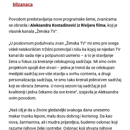
blizanaca
Povodom predstavljanja nove programske šeme, zvanicama
se obratila i
Aleksandra Kostadinović iz Rivijera filma
, koji je
vlasnik kanala „Ženska TV“.
„U poslovnom poduhvatu zvan „Ženska TV“ mi smo pre svega
videli neiskorišćen tržišni potencijal i nišu ka kojoj se nijedan TV
kanal do sada nije u potpunosti usmerio – a to je stavljanje
žena u fokus za kreiranje celokupnog sadržaja. Mi smo ovim
projektom spojili dve stvari – jedna je trend da se celokupan
medijski sadržaj sve više stavlja u svrhu contenta, a drugi
personalizacija sadržaja, te smo tako kreirali jedinstven sadržaj
koji se obraća ženama. U novoj sezoni taj sadržaj je još
kvaliteniji i jedva čekamo da sve krene“, izajavila je Aleksandra
ovim povodom.
„Naš cilj je da u živote gledateljki svakoga dana unesemo
makar trunku lepote, malu dozu dobrog i korisnog. Da kao
nova, šarmantna, ali i mudra prijateljica, budemo oslonac koji
razume njihove želje i potrebe. Oslonac koji shvata njihove