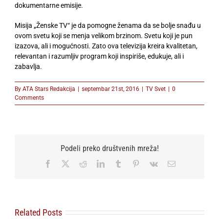
dokumentarne emisije.
Misija „Ženske TV“ je da pomogne ženama da se bolje snađu u
ovom svetu koji se menja velikom brzinom. Svetu koji je pun
izazova, ali i mogućnosti. Zato ova televizija kreira kvalitetan,
relevantan i razumljiv program koji inspiriše, edukuje, ali i
zabavlja.
By
ATA Stars Redakcija
|
septembar 21st, 2016
|
TV Svet
|
0
Comments
Podeli preko društvenih mreža!
Facebook
X
Reddit
LinkedIn
Tumblr
Pinterest
Vk
Email
Related Posts