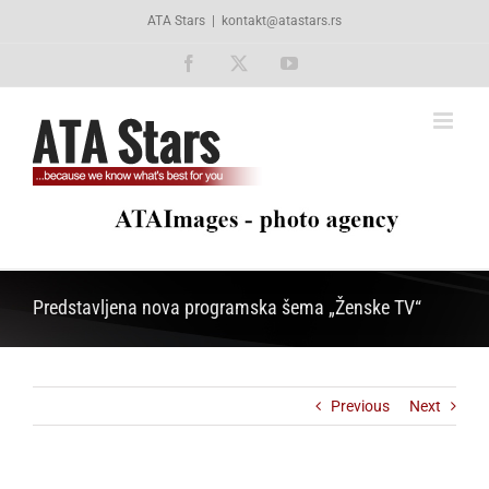
Skip
ATA Stars
|
kontakt@atastars.rs
to
content
Facebook
X
YouTube
Predstavljena nova programska šema „Ženske TV“
Previous
Next