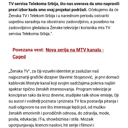
TV servisa Telekoma Srbija, što nas uverava da smo napravili
pravi izbor kada smo ovaj projekat podržali.
Očekujemo da će
Ženska TV i Telekom Srbija i u narednom periodu ostvariti
uspešnu saradnju na obostrano zadovoljstvo, a posebno na
zadovoljstvo gledalaca Ženske televizije i korisnika mts TV
servisa Telekoma Srbija.”.
Povezana vest:
Nova serija na MTV kanalu -
Caged
„Ženska TV“, za čiji vizuelni identitet je zaslužan naš
najpoznatiji grafički dizajner Slavimir Stojanović, je prvi domaći
kablovski lifestyle kanal koji svojim sadržajima pokriva najširi
spektar tipično ženskih interesovanja. Program televizije je
koncipiran tako da kroz dnevne, studijske talk-show emisije, čiji
su autori i voditelji poznata i priznata TV lica postavlja pitanja i
nudi odgovore na sve što interesuje lepši pol, od muško-
ženskih emotivnih i porodičnih odnosa, do zdravlja, mode,
posla, edukacije, IT-a, showbiznisa i stila. Mozaik
upotpunjavaju licencni naslovi, hit serije i filmovi i