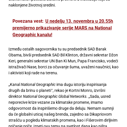
naklonjene životnoj sredini.
Povezana vest:
U nedelju 13. novembra u 20.55h
premijerno prikazivanje serije MARS na National
Geographic kanalu!
Između ostalih sagovornika tu su predsednik SAD Barak
Obama, bivši predsednik SAD Bil Klinton, državni sekretar Džon
Keri, generalni sekretar UN Ban Ki Mun, Papa Francisko, vodeći
istraživači Nase, borci za očuvanje šuma, uvaženi naučnici, kao
i aktivisti koji rade na terenu.
„Kanal
National Geographic
ima dugu istoriju inspirisanja
drugih da brinu o planetiˮ, rekao je Kortni Monro, izvršni
direktor
National Geographic Global Networks
. „Sada, usred
neporecive krize vezane za klimatske promene, imamo
odgovornost da inspirišemo druge da deluju. Nemam sumnji
da će globalni uticaj našeg brenda, zajedno sa Dikapriovom
strašću u pogledu klimatskih promena, kao i Fišerovim dirljivim
pričanje priče, izneti ovu temu na svetlost dana kao ništa