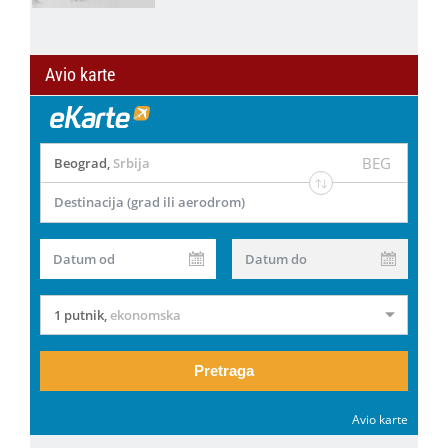
Avio karte
BEG
Beograd
,
Srbija
Destinacija (grad ili aerodrom)
Datum od
Datum do
1 putnik
,
ekonomska
Pretraga
Avio karte