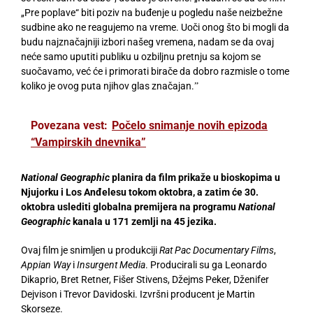
„Pre poplave“ biti poziv na buđenje u pogledu naše neizbežne
sudbine ako ne reagujemo na vreme. Uoči onog što bi mogli da
budu najznačajniji izbori našeg vremena, nadam se da ovaj
neće samo uputiti publiku u ozbiljnu pretnju sa kojom se
suočavamo, već će i primorati birače da dobro razmisle o tome
koliko je ovog puta njihov glas značajan.ˮ
Povezana vest:
Počelo snimanje novih epizoda
“Vampirskih dnevnika”
National Geographic
planira da film prikaže u bioskopima u
Njujorku i Los Anđelesu tokom oktobra, a zatim će 30.
oktobra uslediti globalna premijera na programu
National
Geographic
kanala u 171 zemlji na 45 jezika.
Ovaj film je snimljen u produkciji
Rat Pac Documentary Films
,
Appian Way
i
Insurgent Media
. Producirali su ga Leonardo
Dikaprio, Bret Retner, Fišer Stivens, Džejms Peker, Dženifer
Dejvison i Trevor Davidoski. Izvršni producent je Martin
Skorseze.