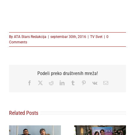
By
ATA Stars Redakcija
|
septembar 30th, 2016
|
TV Svet
|
0
Comments
Podeli preko društvenih mreža!
Facebook
X
Reddit
LinkedIn
Tumblr
Pinterest
Vk
Email
Related Posts