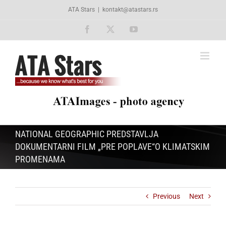
Skip
ATA Stars
|
kontakt@atastars.rs
to
content
Facebook
X
YouTube
NATIONAL GEOGRAPHIC PREDSTAVLJA
DOKUMENTARNI FILM „PRE POPLAVE“O KLIMATSKIM
PROMENAMA
Previous
Next