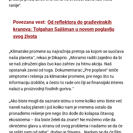
ranije“.
Povezana vest:
Od reflektora do građevinskih
kranova: Tolgahan Sajišman u novom poglavlju
svog života
„Klimatske promene su najvažnija pretnja sa kojom se suočava
naša planetaˮ, rekao je Dikaprio. „Moramo raditi zajedno da bi
se naš združeni glas čuo kao zahtev za hitnu akciju. Naš
opstanak zavisi od toga. Dokumentarac „Pre poplave“ ističe
simptome i rešenja za klimatske promene, pre nego što tu
informaciju izobliče, a često to rade oni čiji se finansijski interes
nalazi u proizvodnji fosilnih goriva.ˮ
„Ako biste mogli da saznate istinu o tome koliko smo štete već
naneli našoj planeti i još koliko nam je vremena ostalo da
pronađemo rešenje pre nego što dođe do kolapsa čitavog
ekosistema – šta biste želeli da znate? Ne možemo više da
okrećemo glavu u stranu od ovog problema i nadamo se da će
se rešiti sam od sebeˮ, dodao je Stivens. „Nadam se da će film