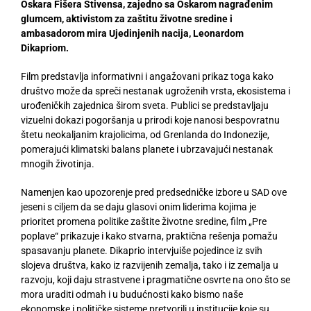
Oskara Fišera Stivensa, zajedno sa Oskarom nagrađenim
glumcem, aktivistom za zaštitu životne sredine i
ambasadorom mira Ujedinjenih nacija, Leonardom
Dikapriom.
Film predstavlja informativni i angažovani prikaz toga kako
društvo može da spreči nestanak ugroženih vrsta, ekosistema i
urođeničkih zajednica širom sveta. Publici se predstavljaju
vizuelni dokazi pogoršanja u prirodi koje nanosi bespovratnu
štetu neokaljanim krajolicima, od Grenlanda do Indonezije,
pomerajući klimatski balans planete i ubrzavajući nestanak
mnogih životinja.
Namenjen kao upozorenje pred predsedničke izbore u SAD ove
jeseni s ciljem da se daju glasovi onim liderima kojima je
prioritet promena politike zaštite životne sredine, film „Pre
poplave“ prikazuje i kako stvarna, praktična rešenja pomažu
spasavanju planete. Dikaprio intervjuiše pojedince iz svih
slojeva društva, kako iz razvijenih zemalja, tako i iz zemalja u
razvoju, koji daju strastvene i pragmatične osvrte na ono što se
mora uraditi odmah i u budućnosti kako bismo naše
ekonomske i političke sisteme pretvorili u institucije koje su