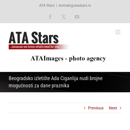
Skip
ATA Stars
|
kontakt@atastars.rs
to
content
Facebook
X
YouTube
Beogradsko izletište Ada Ciganlija nudi brojne
mogućnosti za dane praznika
Previous
Next