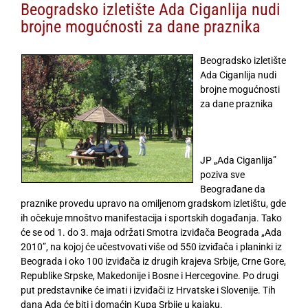
Beogradsko izletište Ada Ciganlija nudi
brojne mogućnosti za dane praznika
Beogradsko izletište
Ada Ciganlija nudi
brojne mogućnosti
za dane praznika
JP „Ada Ciganlija”
poziva sve
Beograđane da
praznike provedu upravo na omiljenom gradskom izletištu, gde
ih očekuje mnoštvo manifestacija i sportskih događanja. Tako
će se od 1. do 3. maja održati Smotra izviđača Beograda „Ada
2010”, na kojoj će učestvovati više od 550 izviđača i planinki iz
Beograda i oko 100 izviđača iz drugih krajeva Srbije, Crne Gore,
Republike Srpske, Makedonije i Bosne i Hercegovine. Po drugi
put predstavnike će imati i izviđači iz Hrvatske i Slovenije. Tih
dana Ada će biti i domaćin Kupa Srbije u kajaku.