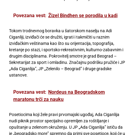
Povezana vest:
Žizel Bindhen se porodila u kadi
Tokom trodnevnog boravka u šatorskom naselju na Adi
Ciganliji, izviđači će se družiti, igrati i takmičiti u raznim
izviđačkim veštinama kao što su orijentacija, topografija,
kretanje po stazi, i sportsko-rekreativnim, kulturno-zabavnim i
drugim disciplinama. Pokrovitelj smotre je grad Beograd –
Sekretarijat za sport i omladinu. Značajnu podršku pružiće i JP
„Ada Ciganlija”, JP „Zelenilo – Beograd” i druge gradske
ustanove.
Povezana vest:
Nordeus na Beogradskom
maratonu trči za nauku
Posetiocima koji žele pravi prvomajski ugođaj, Ada Ciganlija
nudi piknik prostor specijalno opremljen za roštiljanje i
opuštanje u zelenom okruženju. U JP „Ada Ciganlija” ističu da
je „beogradsko more” spremno da primi sve posetioce, koji će u