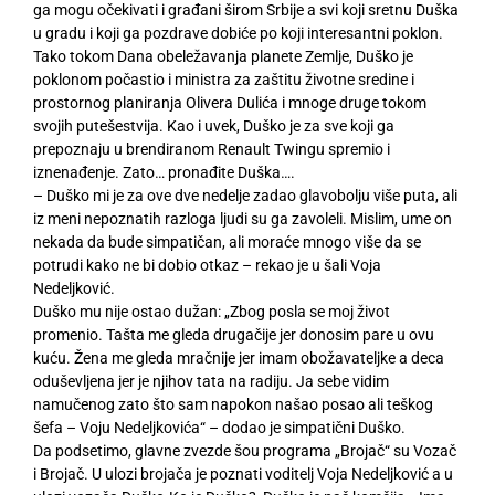
ga mogu očekivati i građani širom Srbije a svi koji sretnu Duška
u gradu i koji ga pozdrave dobiće po koji interesantni poklon.
Tako tokom Dana obeležavanja planete Zemlje, Duško je
poklonom počastio i ministra za zaštitu životne sredine i
prostornog planiranja Olivera Dulića i mnoge druge tokom
svojih putešestvija. Kao i uvek, Duško je za sve koji ga
prepoznaju u brendiranom Renault Twingu spremio i
iznenađenje. Zato… pronađite Duška….
– Duško mi je za ove dve nedelje zadao glavobolju više puta, ali
iz meni nepoznatih razloga ljudi su ga zavoleli. Mislim, ume on
nekada da bude simpatičan, ali moraće mnogo više da se
potrudi kako ne bi dobio otkaz – rekao je u šali Voja
Nedeljković.
Duško mu nije ostao dužan: „Zbog posla se moj život
promenio. Tašta me gleda drugačije jer donosim pare u ovu
kuću. Žena me gleda mračnije jer imam obožavateljke a deca
oduševljena jer je njihov tata na radiju. Ja sebe vidim
namučenog zato što sam napokon našao posao ali teškog
šefa – Voju Nedeljkovića“ – dodao je simpatični Duško.
Da podsetimo, glavne zvezde šou programa „Brojač“ su Vozač
i Brojač. U ulozi brojača je poznati voditelj Voja Nedeljković a u