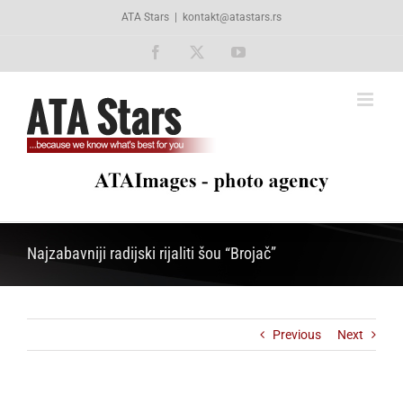
Skip
ATA Stars
|
kontakt@atastars.rs
to
content
Facebook
X
YouTube
Najzabavniji radijski rijaliti šou “Brojač”
Previous
Next