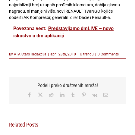
najpribližniji broj ukupnih pređenih kilometara, dobija glavnu
nagradu, ni manje ni više, novi RENAULT TWINGO koji će
dodeliti AK Kompresor, generalni diler Dacie i Renault-a.
Povezana vest:
Predstavljamo dmLIVE – novo
iskustvo u dm aplikaciji
By
ATA Stars Redakcija
|
april 28th, 2010
|
U trendu
|
0 Comments
Podeli preko društvenih mreža!
Facebook
X
Reddit
LinkedIn
Tumblr
Pinterest
Vk
Email
Related Posts