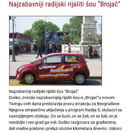
Najzabavniji radijski rijaliti šou “Brojač”
Najzabavniji radijski rijaliti šou “Brojač”
Duško, zvezda najzabavnijeg rijaliti šou-a „Brojač“u novom
Twingu ovih dana predstavlja pravu atrakciju za Beograđane.
Njegova simpatična uključenja u program Radija S, slušaoci sa
nastrpljenjem očekuju. On se buni, on se žali, on se šali, on je
neodoljiv i ceo grad ga voli. Duško razgovara sa građanima,
deli vredne poklone i prelazi stotine kilometara dnevno. Uskoro