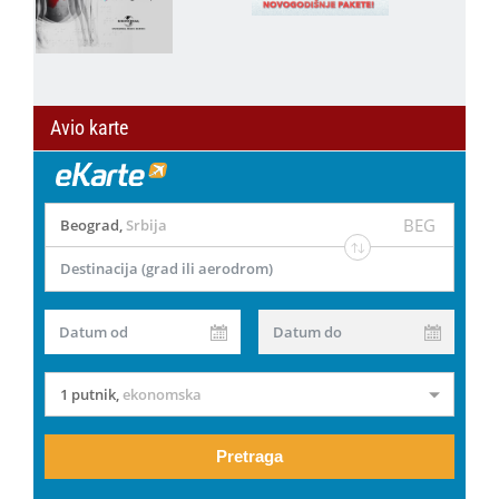
Avio karte
BEG
Beograd
,
Srbija
Destinacija (grad ili aerodrom)
Datum od
Datum do
1 putnik
,
ekonomska
Pretraga