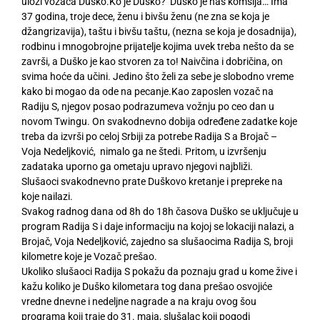
ulozi vozača Duško.Ko je Duško? Duško je naš komšija… Ima
37 godina, troje dece, ženu i bivšu ženu (ne zna se koja je
džangrizavija), taštu i bivšu taštu, (nezna se koja je dosadnija),
rodbinu i mnogobrojne prijatelje kojima uvek treba nešto da se
završi, a Duško je kao stvoren za to! Naivčina i dobričina, on
svima hoće da učini. Jedino što želi za sebe je slobodno vreme
kako bi mogao da ode na pecanje.Kao zaposlen vozač na
Radiju S, njegov posao podrazumeva vožnju po ceo dan u
novom Twingu. On svakodnevno dobija određene zadatke koje
treba da izvrši po celoj Srbiji za potrebe Radija S a Brojač –
Voja Nedeljković, nimalo ga ne štedi. Pritom, u izvršenju
zadataka uporno ga ometaju upravo njegovi najbliži.
Slušaoci svakodnevno prate Duškovo kretanje i prepreke na
koje nailazi.
Svakog radnog dana od 8h do 18h časova Duško se uključuje u
program Radija S i daje informaciju na kojoj se lokaciji nalazi, a
Brojač, Voja Nedeljković, zajedno sa slušaocima Radija S, broji
kilometre koje je Vozač prešao.
Ukoliko slušaoci Radija S pokažu da poznaju grad u kome žive i
kažu koliko je Duško kilometara tog dana prešao osvojiće
vredne dnevne i nedeljne nagrade a na kraju ovog šou
programa koji traje do 31. maja, slušalac koji pogodi