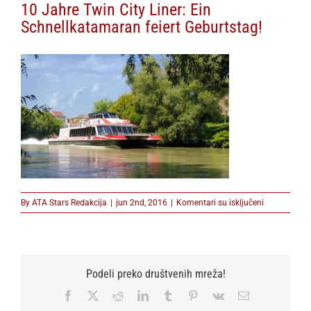
10 Jahre Twin City Liner: Ein
Schnellkatamaran feiert Geburtstag!
na
By
ATA Stars Redakcija
|
jun 2nd, 2016
|
Komentari su isključeni
10
Jahre
Twin
City
Liner:
Podeli preko društvenih mreža!
Ein
Schnellkata
Facebook
X
Reddit
LinkedIn
Tumblr
Pinterest
Vk
Email
feiert