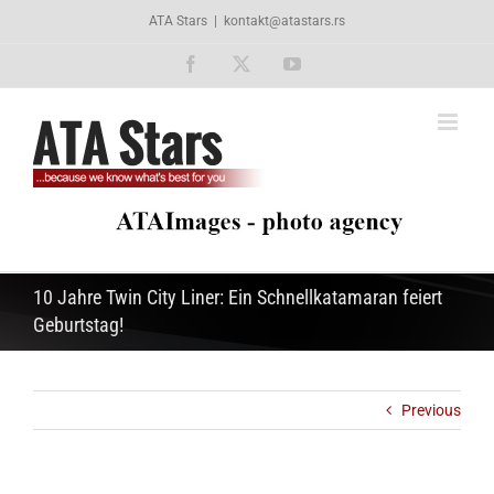
Skip
ATA Stars
|
kontakt@atastars.rs
to
content
Facebook
X
YouTube
10 Jahre Twin City Liner: Ein Schnellkatamaran feiert
Geburtstag!
Previous