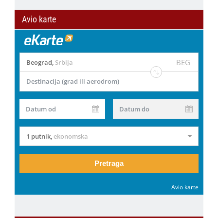
Avio karte
BEG
Beograd
,
Srbija
Destinacija (grad ili aerodrom)
Datum od
Datum do
1 putnik
,
ekonomska
Pretraga
Avio karte