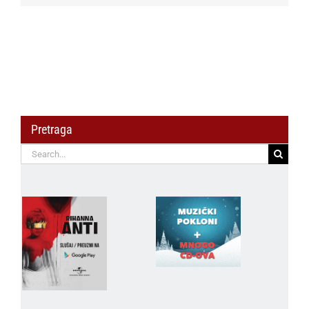
Geburtstag!
Pretraga
Search
for: