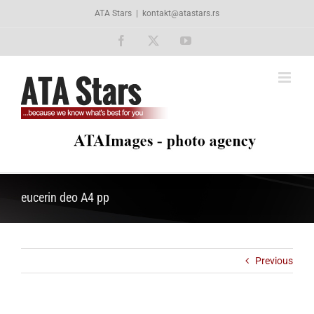
Skip
ATA Stars
|
kontakt@atastars.rs
to
content
Facebook
X
YouTube
eucerin deo A4 pp
Previous