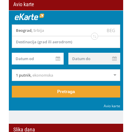
Avio karte
BEG
Beograd
,
Srbija
Destinacija (grad ili aerodrom)
Datum od
Datum do
1 putnik
,
ekonomska
Pretraga
Avio karte
Slika dana