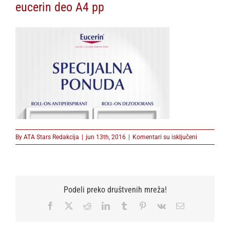
eucerin deo A4 pp
na
By
ATA Stars Redakcija
|
jun 13th, 2016
|
Komentari su isključeni
eucerin
deo
A4
pp
Podeli preko društvenih mreža!
Facebook
X
Reddit
LinkedIn
Tumblr
Pinterest
Vk
Email