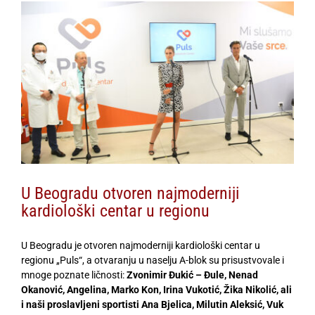
View
Larger
Image
U Beogradu otvoren najmoderniji
kardiološki centar u regionu
U Beogradu je otvoren najmoderniji kardiološki centar u
regionu „Puls“, a otvaranju u naselju A-blok su prisustvovale i
mnoge poznate ličnosti:
Zvonimir Đukić – Đule, Nenad
Okanović, Angelina, Marko Kon, Irina Vukotić, Žika Nikolić, ali
i naši proslavljeni sportisti Ana Bjelica, Milutin Aleksić, Vuk