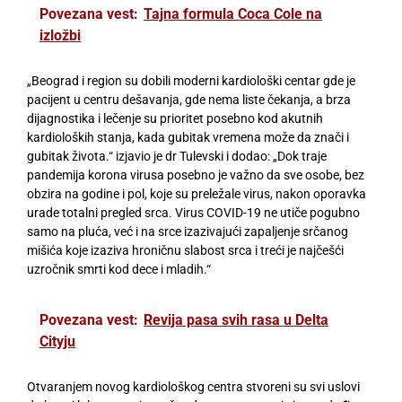
Povezana vest:
Tajna formula Coca Cole na
izložbi
„Beograd i region su dobili moderni kardiološki centar gde je
pacijent u centru dešavanja, gde nema liste čekanja, a brza
dijagnostika i lečenje su prioritet posebno kod akutnih
kardioloških stanja, kada gubitak vremena može da znači i
gubitak života.“ izjavio je dr Tulevski i dodao: „Dok traje
pandemija korona virusa posebno je važno da sve osobe, bez
obzira na godine i pol, koje su preležale virus, nakon oporavka
urade totalni pregled srca. Virus COVID-19 ne utiče pogubno
samo na pluća, već i na srce izazivajući zapaljenje srčanog
mišića koje izaziva hroničnu slabost srca i treći je najčešći
uzročnik smrti kod dece i mladih.“
Povezana vest:
Revija pasa svih rasa u Delta
Cityju
Otvaranjem novog kardiološkog centra stvoreni su svi uslovi