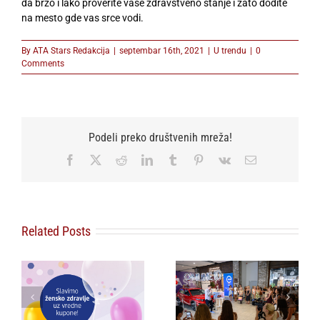
da brzo i lako proverite vaše zdravstveno stanje i zato dođite
na mesto gde vas srce vodi.
By
ATA Stars Redakcija
|
septembar 16th, 2021
|
U trendu
|
0
Comments
Podeli preko društvenih mreža!
Facebook
X
Reddit
LinkedIn
Tumblr
Pinterest
Vk
Email
Related Posts
Lilly Drogerie
proslavile 10. online
rođendan, uručile
„Ljubav pobeđuje” –
,
automobil Citroën
poruka koja zbunjuje
u
C3 i najavile
javnost osvanula