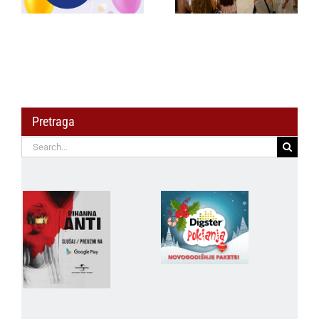
saradnju sa
širom regiona
šampionkom
Andreom Bokan
Pretraga
Search
for: