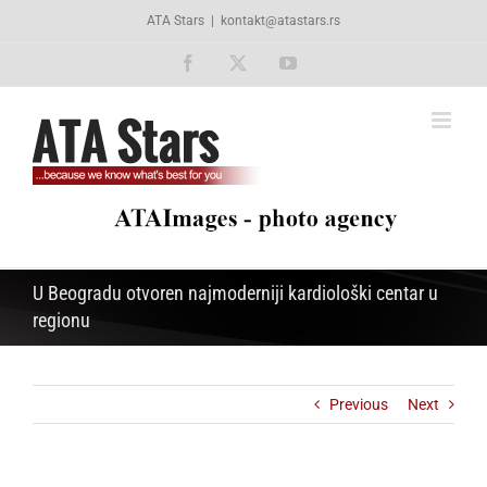
Skip
ATA Stars
|
kontakt@atastars.rs
to
content
Facebook
X
YouTube
U Beogradu otvoren najmoderniji kardiološki centar u
regionu
Previous
Next