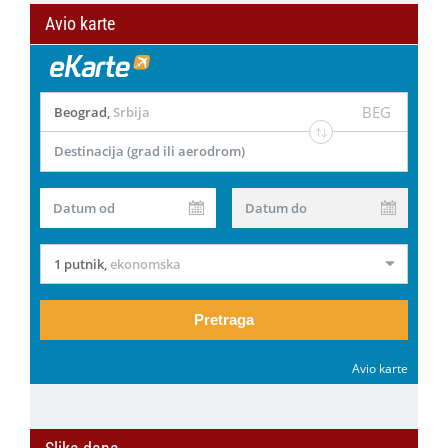
Avio karte
BEG
Beograd
,
Srbija
Destinacija (grad ili aerodrom)
Datum od
Datum do
1 putnik
,
ekonomska
Pretraga
Avio karte