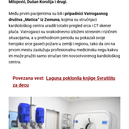
Milojević, Dušan Korolija i drugi.
Među prvim pacijentima su bili i
pripadnici Vatrogasnog
društva „Matica“ iz Zemuna
, kojima su stručnjaci
kardiološkog centra uradili totalni pregled srca i CT skener
pluća. Vatrogasci su svakodnevno izloženi stresnim i rizičnim
situacijama, a u prethodnom periodu su pokazali svoje
herojsko srce gaseći požare u zemlji i regionu, tako da oni na
prvom mestu zaslužuju profesionalnu medicinsku negu kakvu
im može pružiti samo stručan tim novootvorenog kardiološkog
centra.
Povezana vest:
Laguna poklonila knjige Svratištu
za decu