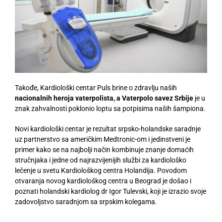
Takođe, Kardiološki centar Puls brine o zdravlju naših
nacionalnih heroja vaterpolista, a Vaterpolo savez Srbije
je u
znak zahvalnosti poklonio loptu sa potpisima naših šampiona.
Novi kardiološki centar je rezultat srpsko-holandske saradnje
uz partnerstvo sa američkim Medtronic-om i jedinstveni je
primer kako se na najbolji način kombinuje znanje domaćih
stručnjaka i jedne od najrazvijenijih službi za kardiološko
lečenje u svetu Kardiološkog centra Holandija. Povodom
otvaranja novog kardiološkog centra u Beograd je došao i
poznati holandski kardiolog dr Igor Tulevski, koji je izrazio svoje
zadovoljstvo saradnjom sa srpskim kolegama.