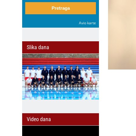
Pretraga
Avio karte
Slika dana
Video dana