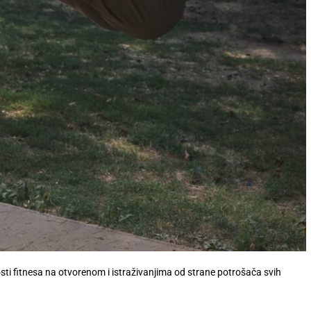
i fitnesa na otvorenom i istraživanjima od strane potrošača svih