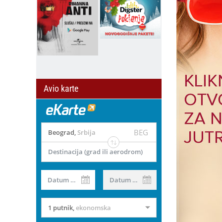
Avio karte
BEG
Beograd
,
Srbija
Destinacija (grad ili aerodrom)
Datum od
Datum do
1 putnik
,
ekonomska