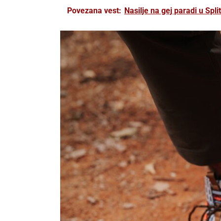
Povezana vest:
Nasilje na gej paradi u Spl