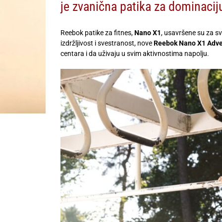
je zvanična patika za dominacij
Reebok patike za fitnes,
Nano X1
, usavršene su za s
izdržljivost i svestranost, nove
Reebok Nano X1 Adve
centara i da uživaju u svim aktivnostima napolju.