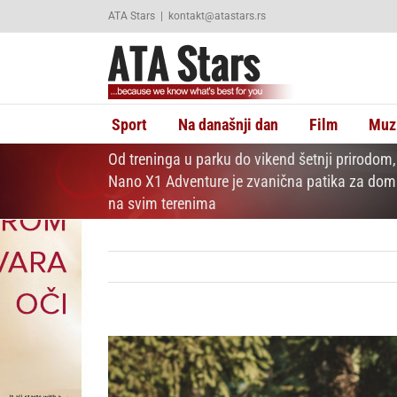
Skip
ATA Stars
|
kontakt@atastars.rs
to
content
Sport
Na današnji dan
Film
Muz
Od treninga u parku do vikend šetnji prirodom
Nano X1 Adventure je zvanična patika za dom
na svim terenima
View
Larger
Image