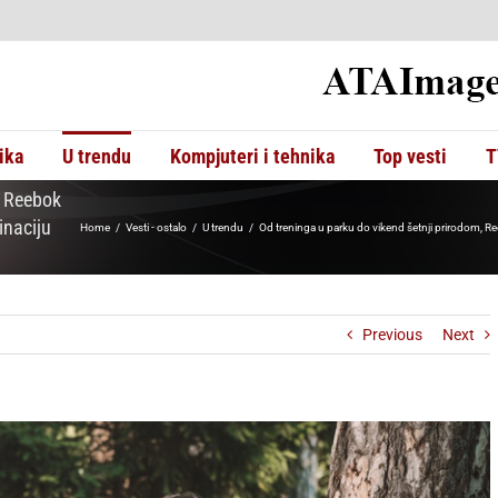
ika
U trendu
Kompjuteri i tehnika
Top vesti
T
, Reebok
inaciju
Home
Vesti - ostalo
U trendu
Od treninga u parku do vikend šetnji prirodom, R
Previous
Next