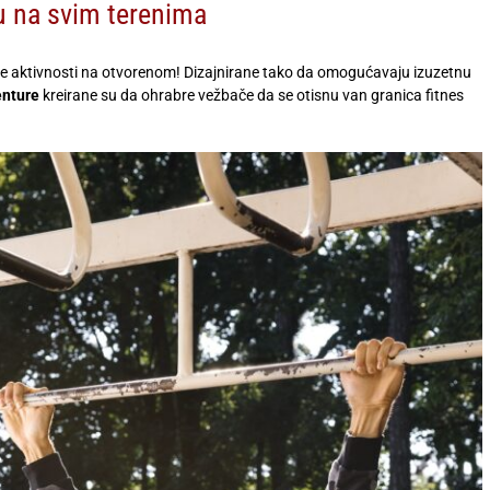
u na svim terenima
ve aktivnosti na otvorenom! Dizajnirane tako da omogućavaju izuzetnu
nture
kreirane su da ohrabre vežbače da se otisnu van granica fitnes