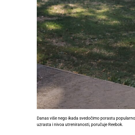
Danas više nego ikada svedočimo porastu popularnost
uzrasta i nivoa utreniranosti, poručuje Reebok.