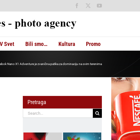
Facebook
X
YouTube
V Svet
Bili smo…
Kultura
Promo
eebok Nano X1 Adventure je zvanična patika za dominaciju na svim terenima
Pretraga
Search
for: