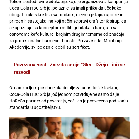
Tokom šestodnevne edukacije, koju je organizovala kompanija
Coca-Cola HBC Srbija, polaznici su imali priliku da uče kako
obogatiti ukus koktela sa tonikom, u čemu je tajna upotrebe
prirodnih sastojaka, na koji način se pravi craft tonik sirup, da
se upoznaju sa konceptom nultih gubitaka u baru, ali i sa
osnovama kafe kulture i brojnim drugim temama od značaja
za profesionalne barmene i bariste. Po završetku MixoLogic
Akademije, svi polaznici dobili su sertifikat.
Povezana vest:
Zvezda serije "Glee" Džejn Linč se
razvodi
Organizacijom posebne akademije za ugostiteljski sektor,
Coca-Cola HBC Srbija još jednom potvrđuje ne samo da je
HoReCa partner od poverenja, već i da je posvećena podizanju
standarda u ugostiteljstvu.