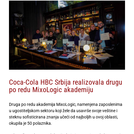
View
Larger
Image
Coca-Cola HBC Srbija realizovala drugu
po redu MixoLogic akademiju
Druga po redu akademija MixoLogic, namenjena zaposlenima
u ugostiteljskom sektoru koji žele da usavrše svoje veštine i
steknu sofisticirana znanja učeći od najboljih u ovoj oblasti,
okupila je 50 polaznika.