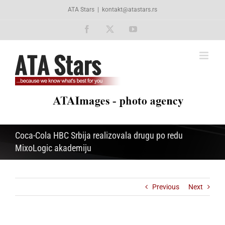
Skip
ATA Stars
|
kontakt@atastars.rs
to
content
Facebook
X
YouTube
Coca-Cola HBC Srbija realizovala drugu po redu
MixoLogic akademiju
Previous
Next