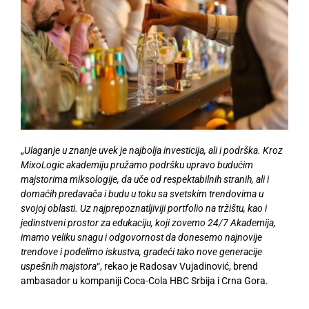
„
Ulaganje u znanje uvek je najbolja investicija, ali i podrška. Kroz
MixoLogic akademiju pružamo podršku upravo budućim
majstorima miksologije, da uče od respektabilnih stranih, ali i
domaćih predavača i budu u toku sa svetskim trendovima u
svojoj oblasti. Uz najprepoznatljiviji portfolio na tržištu, kao i
jedinstveni prostor za edukaciju, koji zovemo 24/7 Akademija,
imamo veliku snagu i odgovornost da donesemo najnovije
trendove i podelimo iskustva, gradeći tako nove generacije
uspešnih majstora
“, rekao je Radosav Vujadinović, brend
ambasador u kompaniji Coca-Cola HBC Srbija i Crna Gora.