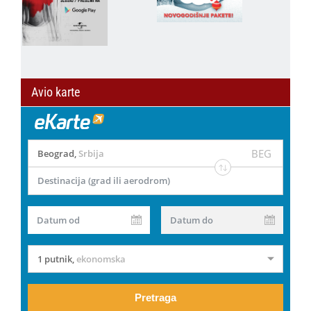
Avio karte
BEG
Beograd
,
Srbija
Destinacija (grad ili aerodrom)
Datum od
Datum do
1 putnik
,
ekonomska
Pretraga