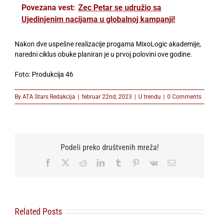
Povezana vest:
Zec Petar se udružio sa
Ujedinjenim nacijama u globalnoj kampanji!
Nakon dve uspešne realizacije progama MixoLogic akademije,
naredni ciklus obuke planiran je u prvoj polovini ove godine.
Foto: Produkcija 46
By
ATA Stars Redakcija
|
februar 22nd, 2023
|
U trendu
|
0 Comments
Podeli preko društvenih mreža!
Facebook
X
Reddit
LinkedIn
Tumblr
Pinterest
Vk
Email
Related Posts