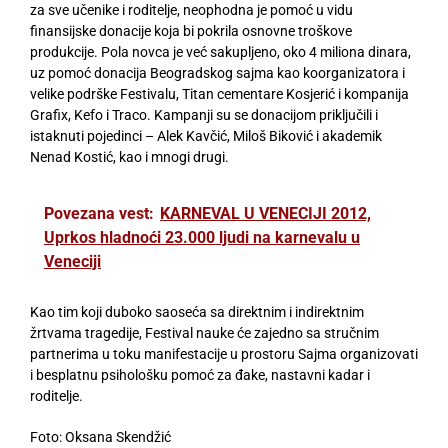
za sve učenike i roditelje, neophodna je pomoć u vidu
finansijske donacije koja bi pokrila osnovne troškove
produkcije. Pola novca je već sakupljeno, oko 4 miliona dinara,
uz pomoć donacija Beogradskog sajma kao koorganizatora i
velike podrške Festivalu, Titan cementare Kosjerić i kompanija
Grafix, Kefo i Traco. Kampanji su se donacijom priključili i
istaknuti pojedinci – Alek Kavčić, Miloš Biković i akademik
Nenad Kostić, kao i mnogi drugi.
Povezana vest:
KARNEVAL U VENECIJI 2012,
Uprkos hladnoći 23.000 ljudi na karnevalu u
Veneciji
Kao tim koji duboko saoseća sa direktnim i indirektnim
žrtvama tragedije, Festival nauke će zajedno sa stručnim
partnerima u toku manifestacije u prostoru Sajma organizovati
i besplatnu psihološku pomoć za đake, nastavni kadar i
roditelje.
Foto: Oksana Skendžić