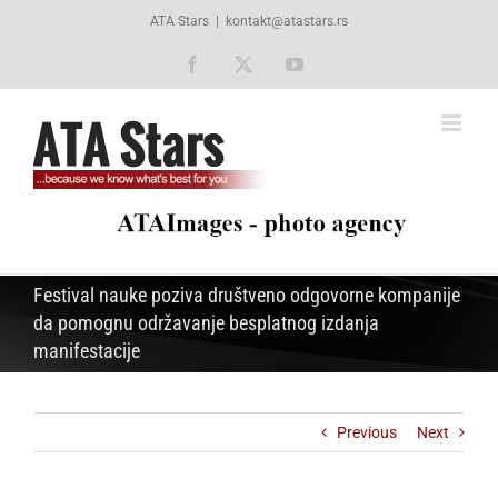
Skip
ATA Stars
|
kontakt@atastars.rs
to
content
Facebook
X
YouTube
Festival nauke poziva društveno odgovorne kompanije
da pomognu održavanje besplatnog izdanja
manifestacije
Previous
Next