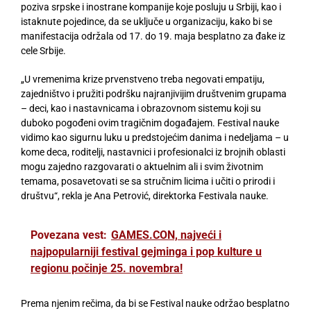
poziva srpske i inostrane kompanije koje posluju u Srbiji, kao i
istaknute pojedince, da se uključe u organizaciju, kako bi se
manifestacija održala od 17. do 19. maja besplatno za đake iz
cele Srbije.
„U vremenima krize prvenstveno treba negovati empatiju,
zajedništvo i pružiti podršku najranjivijim društvenim grupama
– deci, kao i nastavnicama i obrazovnom sistemu koji su
duboko pogođeni ovim tragičnim događajem. Festival nauke
vidimo kao sigurnu luku u predstojećim danima i nedeljama – u
kome deca, roditelji, nastavnici i profesionalci iz brojnih oblasti
mogu zajedno razgovarati o aktuelnim ali i svim životnim
temama, posavetovati se sa stručnim licima i učiti o prirodi i
društvu“, rekla je Ana Petrović, direktorka Festivala nauke.
Povezana vest:
GAMES.CON, najveći i
najpopularniji festival gejminga i pop kulture u
regionu počinje 25. novembra!
Prema njenim rečima, da bi se Festival nauke održao besplatno