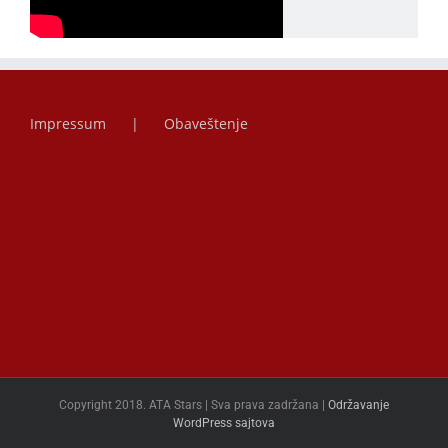
Impressum
Obaveštenje
Copyright 2018. ATA Stars | Sva prava zadržana |
Održavanje
WordPress sajtova