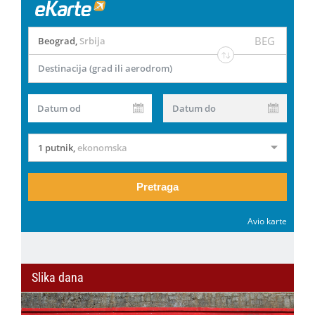
BEG
Beograd
,
Srbija
Destinacija (grad ili aerodrom)
Datum od
Datum do
1 putnik
,
ekonomska
Pretraga
Avio karte
Slika dana