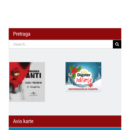
Andreom Bokan
Pretraga
Search
for:
Avio karte