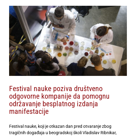
View
Larger
Image
Festival nauke poziva društveno
odgovorne kompanije da pomognu
održavanje besplatnog izdanja
manifestacije
Festival nauke, koji je otkazan dan pred otvaranje zbog
tragičnih događaja u beogradskoj školi Vladislav Ribnikar,