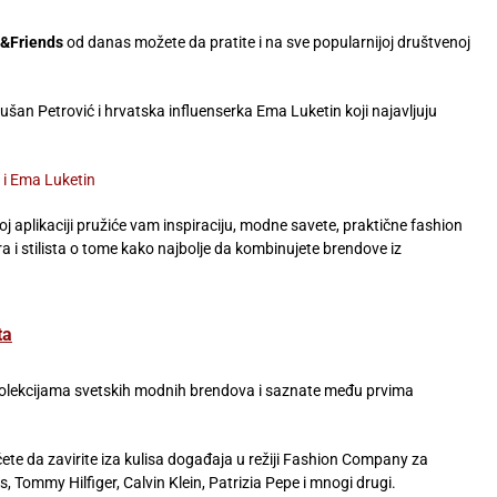
&Friends
od danas možete da pratite i na sve popularnijoj društvenoj
ušan Petrović i hrvatska influenserka Ema Luketin koji najavljuju
 i Ema Luketin
j aplikaciji pružiće vam inspiraciju, modne savete, praktične fashion
ra i stilista o tome kako najbolje da kombinujete brendove iz
ta
 kolekcijama svetskih modnih brendova i saznate među prvima
ete da zavirite iza kulisa događaja u režiji Fashion Company za
, Tommy Hilfiger, Calvin Klein, Patrizia Pepe i mnogi drugi.