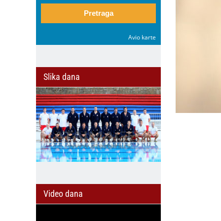
Pretraga
Avio karte
Slika dana
Video dana