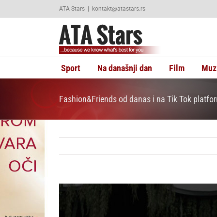
Skip
ATA Stars
|
kontakt@atastars.rs
to
content
Sport
Na današnji dan
Film
Muz
Fashion&Friends od danas i na Tik Tok platfo
View
Larger
Image