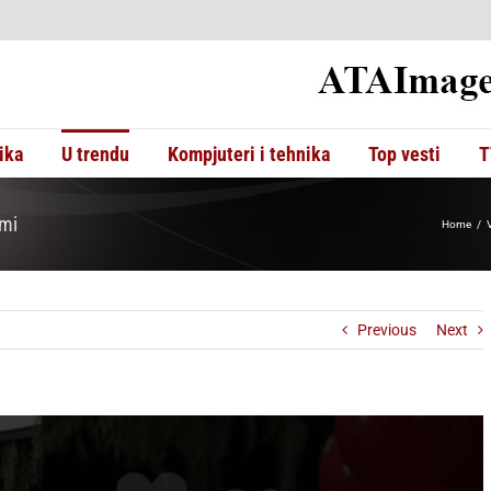
ika
U trendu
Kompjuteri i tehnika
Top vesti
T
rmi
Home
V
Previous
Next