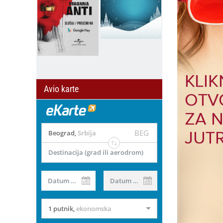
Avio karte
BEG
Beograd
,
Srbija
Destinacija (grad ili aerodrom)
Datum od
Datum do
1 putnik
,
ekonomska