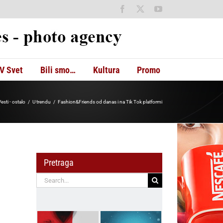
Facebook
X
YouTube
V Svet
Bili smo…
Kultura
Promo
esti - ostalo
U trendu
Fashion&Friends od danas i na Tik Tok platformi
Pretraga
Search
for: