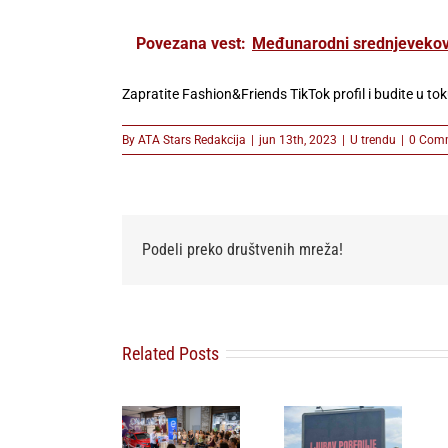
Povezana vest:
Međunarodni srednjevekovn
Zapratite Fashion&Friends TikTok profil i budite u t
By
ATA Stars Redakcija
|
jun 13th, 2023
|
U trendu
|
0 Com
Podeli preko društvenih mreža!
Lilly Drogerie
Related Posts
proslavile
10. online
„Ljubav
rođendan,
pobeđuje” –
uručile
poruka koja