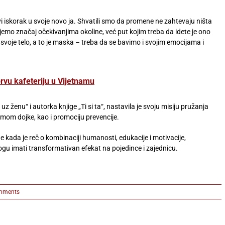
i iskorak u svoje novo ja. Shvatili smo da promene ne zahtevaju ništa
emo značaj očekivanjima okoline, već put kojim treba da idete je ono
oje telo, a to je maska – treba da se bavimo i svojim emocijama i
rvu kafeteriju u Vijetnamu
 ženu“ i autorka knjige „Ti si ta“, nastavila je svoju misiju pružanja
omom dojke, kao i promociju prevencije.
kada je reč o kombinaciji humanosti, edukacije i motivacije,
mogu imati transformativan efekat na pojedince i zajednicu.
mments