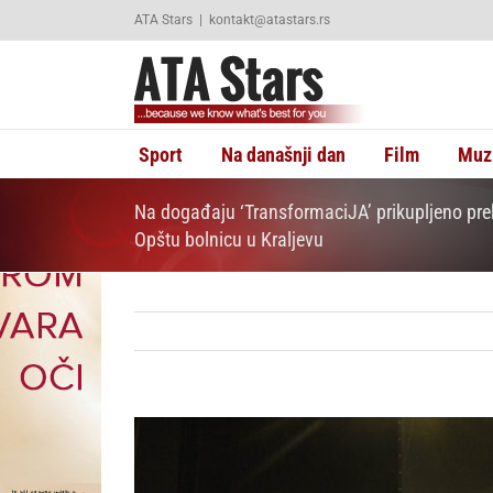
Skip
ATA Stars
|
kontakt@atastars.rs
to
content
Sport
Na današnji dan
Film
Muz
Na događaju ‘TransformaciJA’ prikupljeno pre
Opštu bolnicu u Kraljevu
View
Larger
Image