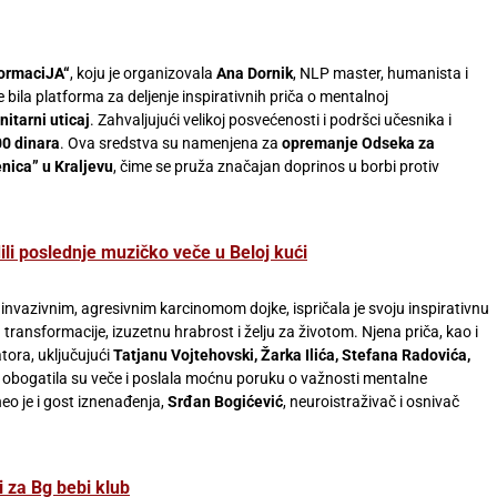
formaciJA“
, koju je organizovala
Ana Dornik
, NLP master, humanista i
je bila platforma za deljenje inspirativnih priča o mentalnoj
itarni uticaj
. Zahvaljujući velikoj posvećenosti i podršci učesnika i
00 dinara
. Ova sredstva su namenjena za
opremanje Odseka za
nica” u Kraljevu
, čime se pruža značajan doprinos u borbi protiv
ili poslednje muzičko veče u Beloj kući
 invazivnim, agresivnim karcinomom dojke, ispričala je svoju inspirativnu
transformacije, izuzetnu hrabrost i želju za životom. Njena priča, kao i
tora, uključujući
Tatjanu Vojtehovski, Žarka Ilića, Stefana Radovića,
, obogatila su veče i poslala moćnu poruku o važnosti mentalne
eo je i gost iznenađenja,
Srđan Bogićević
, neuroistraživač i osnivač
i za Bg bebi klub