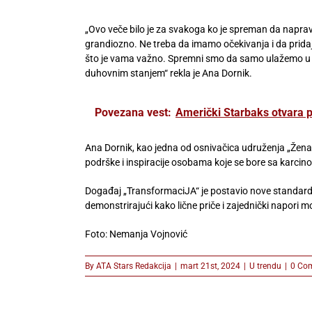
„Ovo veče bilo je za svakoga ko je spreman da naprav
grandiozno. Ne treba da imamo očekivanja i da pridaj
što je vama važno. Spremni smo da samo ulažemo u sv
duhovnim stanjem“ rekla je Ana Dornik.
Povezana vest:
Američki Starbaks otvara p
Ana Dornik, kao jedna od osnivačica udruženja „Žena uz
podrške i inspiracije osobama koje se bore sa karcin
Događaj „TransformaciJA“ je postavio nove standarde 
demonstrirajući kako lične priče i zajednički napori 
Foto: Nemanja Vojnović
By
ATA Stars Redakcija
|
mart 21st, 2024
|
U trendu
|
0 Co