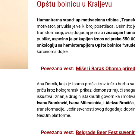
Opštu bolnicu u Kraljevu
Humanitarna stand-up motivaciona tribina „Trans
motivator, privukla je veliki broj posetilaca. Osim što 
transformaciji, ovaj događaj je imao i
značajan human
publike,
uspešno je prikupljen iznos od preko 550.0
onkologiju sa hemioterapijom Opšte bolnice “Stude
karcinoma dojke.
Povezana vest:
Mišel i Barak Obama prired
Ana Dornik, koja je i sama prošla kroz tešku borbu sa
priču kroz hologramski prikaz, demonstrirajući snagu 
iskustva i znanja drugih istaknutih govornika i motiva
Ivanu Branković, Ivana Mileusnića, i Aleksu Broćića
transformacije. Jedinstvenosti ovog događaja doprin
NeoUm platforme.
Povezana vest:
Belgrade Beer Fest suvenir