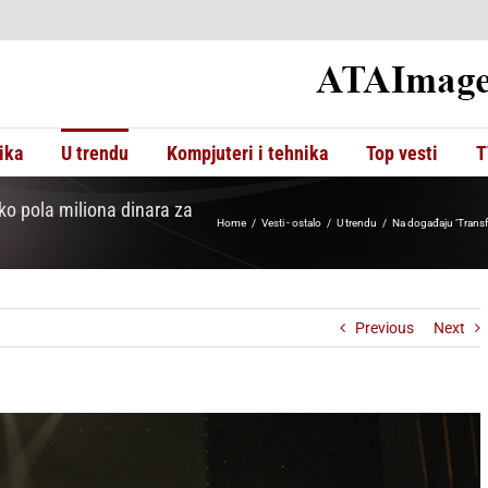
ika
U trendu
Kompjuteri i tehnika
Top vesti
T
ko pola miliona dinara za
Home
Vesti - ostalo
U trendu
Na događaju ‘Transf
Previous
Next