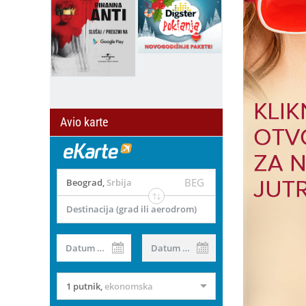
Avio karte
BEG
Beograd
,
Srbija
Destinacija (grad ili aerodrom)
Datum od
Datum do
1 putnik
,
ekonomska