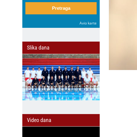
Pretraga
Avio karte
Slika dana
Video dana