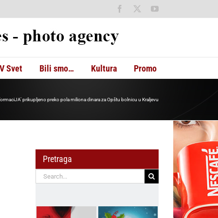
Facebook
X
YouTube
V Svet
Bili smo…
Kultura
Promo
ormaciJA’ prikupljeno preko pola miliona dinara za Opštu bolnicu u Kraljevu
Pretraga
Search
for: