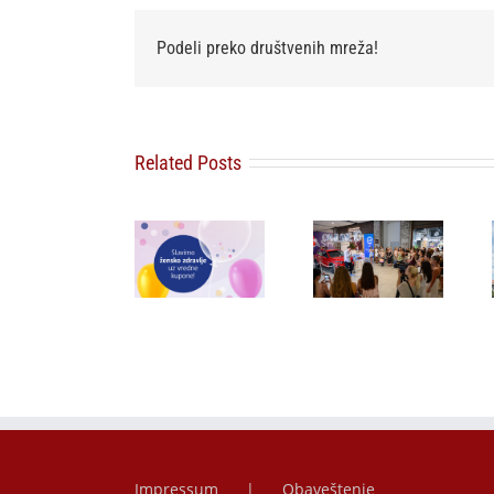
Podeli preko društvenih mreža!
Lilly Drogerie
Related Posts
proslavile
10. online
„Ljubav
Moj dm: pet
rođendan,
pobeđuje” –
dana, pet
uručile
poruka koja
kupona u
automobil
zbunjuje
znaku
Citroën C3 i
javnost
ženskog
najavile
osvanula
zdravlja
saradnju sa
širom
šampionkom
regiona
Andreom
Bokan
Impressum
Obaveštenje