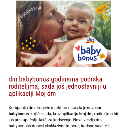
View
Larger
Image
dm babybonus godinama podrška
roditeljima, sada još jednostavniji u
aplikaciji Moj dm
Kompanija dm drogerie markt predstavila je novi
dm
babybonus
, koji će sada, kroz aplikaciju Moj dm, roditeljima biti
još pristupačniji i lakši za korišćenje. Nova verzija dm
babybonusa donosi ekskluzivne kupone, korisne savete i