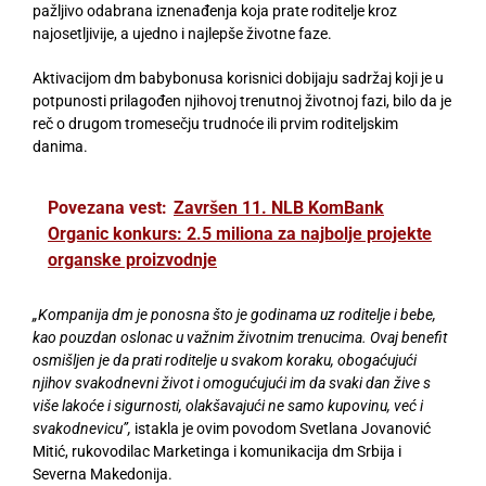
pažljivo odabrana iznenađenja koja prate roditelje kroz
najosetljivije, a ujedno i najlepše životne faze.
Aktivacijom dm babybonusa korisnici dobijaju sadržaj koji je u
potpunosti prilagođen njihovoj trenutnoj životnoj fazi, bilo da je
reč o drugom tromesečju trudnoće ili prvim roditeljskim
danima.
Povezana vest:
Završen 11. NLB KomBank
Organic konkurs: 2.5 miliona za najbolje projekte
organske proizvodnje
„Kompanija dm je ponosna što je godinama uz roditelje i bebe,
kao pouzdan oslonac u važnim životnim trenucima. Ovaj benefit
osmišljen je da prati roditelje u svakom koraku, obogaćujući
njihov svakodnevni život i omogućujući im da svaki dan žive s
više lakoće i sigurnosti, olakšavajući ne samo kupovinu, već i
svakodnevicu”,
istakla je ovim povodom Svetlana Jovanović
Mitić, rukovodilac Marketinga i komunikacija dm Srbija i
Severna Makedonija.