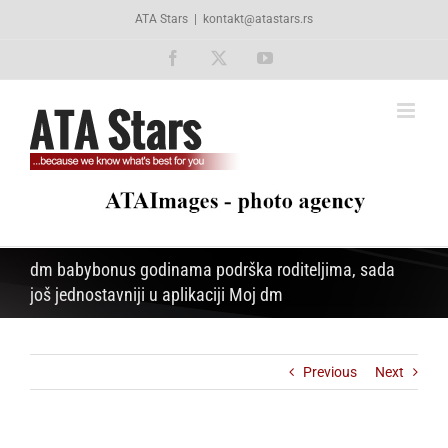
Skip
ATA Stars
|
kontakt@atastars.rs
to
content
Facebook
X
YouTube
dm babybonus godinama podrška roditeljima, sada
još jednostavniji u aplikaciji Moj dm
Previous
Next