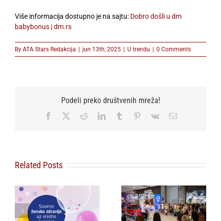
Više informacija dostupno je na sajtu:
Dobro došli u dm
babybonus | dm.rs
By
ATA Stars Redakcija
|
jun 13th, 2025
|
U trendu
|
0 Comments
Podeli preko društvenih mreža!
Facebook
X
Reddit
LinkedIn
Tumblr
Pinterest
Vk
Email
Related Posts
Lilly Drogerie
proslavile 10. online
rođendan, uručile
„Ljubav pobeđuje” –
,
automobil Citroën
poruka koja zbunjuje
u