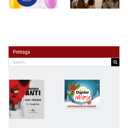
C3 i najavile
javnost osvanula
saradnju sa
širom regiona
šampionkom
Andreom Bokan
Pretraga
Search
for: