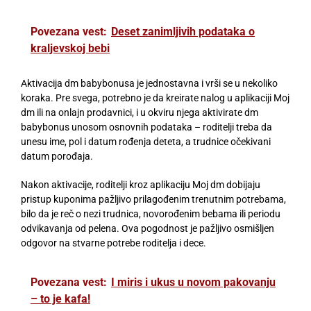
Povezana vest:
Deset zanimljivih podataka o
kraljevskoj bebi
Aktivacija dm babybonusa je jednostavna i vrši se u nekoliko
koraka. Pre svega, potrebno je da kreirate nalog u aplikaciji Moj
dm ili na onlajn prodavnici, i u okviru njega aktivirate dm
babybonus unosom osnovnih podataka – roditelji treba da
unesu ime, pol i datum rođenja deteta, a trudnice očekivani
datum porođaja.
Nakon aktivacije, roditelji kroz aplikaciju Moj dm dobijaju
pristup kuponima pažljivo prilagođenim trenutnim potrebama,
bilo da je reč o nezi trudnica, novorođenim bebama ili periodu
odvikavanja od pelena. Ova pogodnost je pažljivo osmišljen
odgovor na stvarne potrebe roditelja i dece.
Povezana vest:
I miris i ukus u novom pakovanju
– to je kafa!