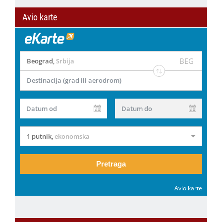
Avio karte
BEG
Beograd
,
Srbija
Destinacija (grad ili aerodrom)
Datum od
Datum do
1 putnik
,
ekonomska
Pretraga
Avio karte