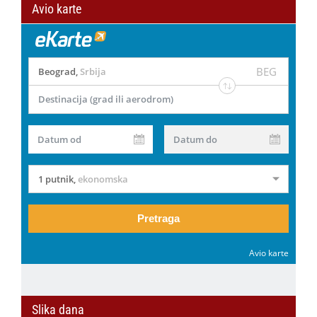
Avio karte
BEG
Beograd
,
Srbija
Destinacija (grad ili aerodrom)
Datum od
Datum do
1 putnik
,
ekonomska
Pretraga
Avio karte
Slika dana