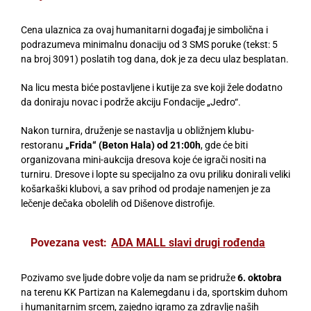
Cena ulaznica za ovaj humanitarni događaj je simbolična i
podrazumeva minimalnu donaciju od 3 SMS poruke (tekst: 5
na broj 3091) poslatih tog dana, dok je za decu ulaz besplatan.
Na licu mesta biće postavljene i kutije za sve koji žele dodatno
da doniraju novac i podrže akciju Fondacije „Jedro“.
Nakon turnira, druženje se nastavlja u obližnjem klubu-
restoranu
„Frida“ (Beton Hala) od 21:00h
, gde će biti
organizovana mini-aukcija dresova koje će igrači nositi na
turniru. Dresove i lopte su specijalno za ovu priliku donirali veliki
košarkaški klubovi, a sav prihod od prodaje namenjen je za
lečenje dečaka obolelih od Dišenove distrofije.
Povezana vest:
ADA MALL slavi drugi rođenda
Pozivamo sve ljude dobre volje da nam se pridruže
6. oktobra
na terenu KK Partizan na Kalemegdanu i da, sportskim duhom
i humanitarnim srcem, zajedno igramo za zdravlje naših