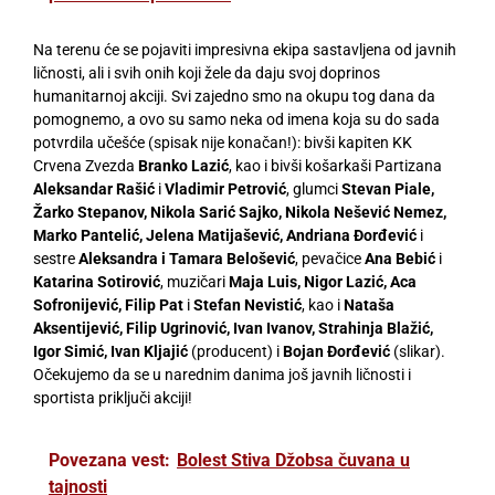
Na terenu će se pojaviti impresivna ekipa sastavljena od javnih
ličnosti, ali i svih onih koji žele da daju svoj doprinos
humanitarnoj akciji. Svi zajedno smo na okupu tog dana da
pomognemo, a ovo su samo neka od imena koja su do sada
potvrdila učešće (spisak nije konačan!): bivši kapiten KK
Crvena Zvezda
Branko Lazić
, kao i bivši košarkaši Partizana
Aleksandar Rašić
i
Vladimir Petrović
, glumci
Stevan Piale,
Žarko Stepanov, Nikola Sarić Sajko, Nikola Nešević Nemez,
Marko Pantelić, Jelena Matijašević, Andriana Đorđević
i
sestre
Aleksandra i Tamara Belošević
, pevačice
Ana Bebić
i
Katarina Sotirović
, muzičari
Maja Luis, Nigor Lazić, Aca
Sofronijević, Filip Pat
i
Stefan Nevistić
, kao i
Nataša
Aksentijević, Filip Ugrinović, Ivan Ivanov, Strahinja Blažić,
Igor Simić, Ivan Kljajić
(producent) i
Bojan Đorđević
(slikar).
Očekujemo da se u narednim danima još javnih ličnosti i
sportista priključi akciji!
Povezana vest:
Bolest Stiva Džobsa čuvana u
tajnosti