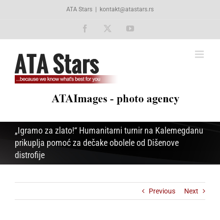
Skip
ATA Stars
|
kontakt@atastars.rs
to
content
Facebook
X
YouTube
„Igramo za zlato!“ Humanitarni turnir na Kalemegdanu
prikuplja pomoć za dečake obolele od Dišenove
distrofije
Previous
Next