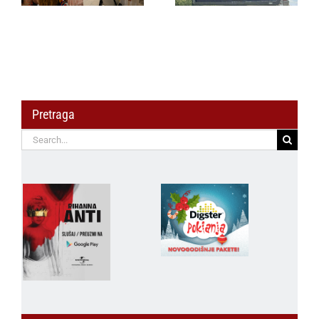
širom regiona
Pretraga
Search
for: