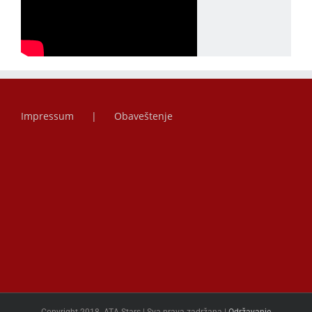
Impressum
Obaveštenje
Copyright 2018. ATA Stars | Sva prava zadržana |
Održavanje