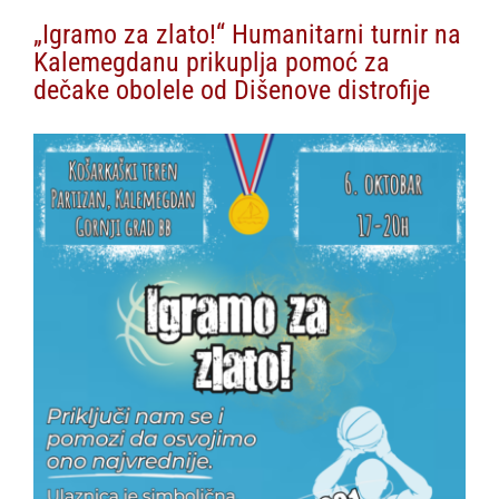
„Igramo za zlato!“ Humanitarni turnir na
Kalemegdanu prikuplja pomoć za
dečake obolele od Dišenove distrofije