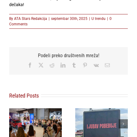
dečaka!
By
ATA Stars Redakcija
|
septembar 30th, 2025
|
U trendu
|
0
Comments
Podeli preko društvenih mreža!
Facebook
X
Reddit
LinkedIn
Tumblr
Pinterest
Vk
Email
Related Posts
ne
„Ljubav pobeđuje” –
n
poruka koja zbunjuje
javnost osvanula