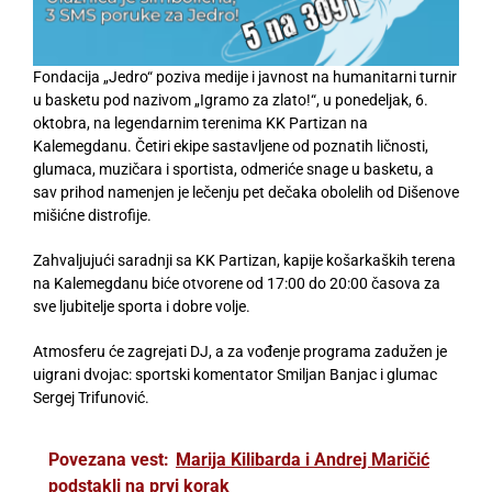
Fondacija „Jedro“ poziva medije i javnost na humanitarni turnir
u basketu pod nazivom „Igramo za zlato!“, u ponedeljak, 6.
oktobra, na legendarnim terenima KK Partizan na
Kalemegdanu. Četiri ekipe sastavljene od poznatih ličnosti,
glumaca, muzičara i sportista, odmeriće snage u basketu, a
sav prihod namenjen je lečenju pet dečaka obolelih od Dišenove
mišićne distrofije.
Zahvaljujući saradnji sa KK Partizan, kapije košarkaških terena
na Kalemegdanu biće otvorene od 17:00 do 20:00 časova za
sve ljubitelje sporta i dobre volje.
Atmosferu će zagrejati DJ, a za vođenje programa zadužen je
uigrani dvojac: sportski komentator Smiljan Banjac i glumac
Sergej Trifunović.
Povezana vest:
Marija Kilibarda i Andrej Maričić
podstakli na prvi korak