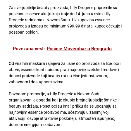
Za sve ljubitelje beauty proizvoda, Lilly Drogerie pripremile su
posebnu essence akciju koja traje do 14. juna u svim Lilly
Drogerie radnjama u Novom Sadu. Uz kupovinu essence
proizvoda u iznosu od minimum 999.99 dinara, kupce očekuje i
poseban poklon.
Povezana vest:
Počinje Movembar u Beogradu
Od viralnih maskara i sjajeva za usne do proizvoda za lice, oči i
obrve, essence kontinuirano prati najnovije svetske trendove i
donosi proizvode koji beauty rutinu čine jednostavnom,
zabavnom i dostupnom svima.
Povodom promocije, u Lilly Drogerie u Novom Sadu
organizovan je događaj koji je okupio brojne ljubitelje šminke i
beauty sadržaja. Posetioci su imali priliku da se upoznaju sa
najnovijim essence proizvodima, učestvuju u zanimljivoj
aktivaciji i osvoje atraktivne poklone, u atmosferi ispunjenoj
dobrom energijom i zabavom.