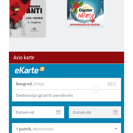
Avio karte
BEG
Beograd
,
Srbija
Destinacija (grad ili aerodrom)
Datum od
Datum do
1 putnik
,
ekonomska