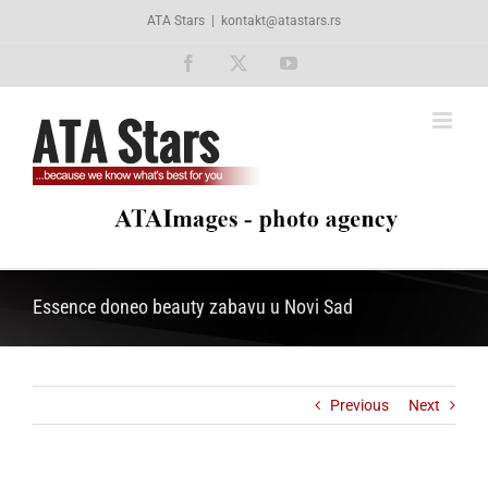
Skip
ATA Stars
|
kontakt@atastars.rs
to
content
Facebook
X
YouTube
Essence doneo beauty zabavu u Novi Sad
Previous
Next