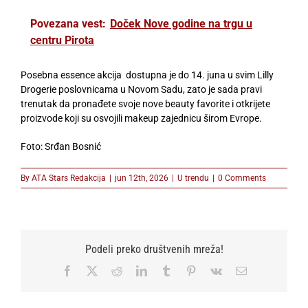
Povezana vest:
Doček Nove godine na trgu u
centru Pirota
Posebna essence akcija dostupna je do 14. juna u svim Lilly
Drogerie poslovnicama u Novom Sadu, zato je sada pravi
trenutak da pronađete svoje nove beauty favorite i otkrijete
proizvode koji su osvojili makeup zajednicu širom Evrope.
Foto: Srđan Bosnić
By
ATA Stars Redakcija
|
jun 12th, 2026
|
U trendu
|
0 Comments
Podeli preko društvenih mreža!
Facebook
X
Reddit
LinkedIn
Tumblr
Pinterest
Vk
Email