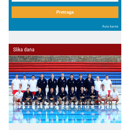
Pretraga
Avio karte
Slika dana