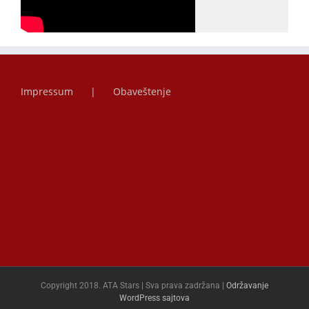
Impressum
Obaveštenje
Copyright 2018. ATA Stars | Sva prava zadržana |
Održavanje
WordPress sajtova