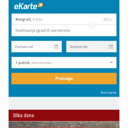
BEG
Beograd
,
Srbija
Destinacija (grad ili aerodrom)
Datum od
Datum do
1 putnik
,
ekonomska
Pretraga
Avio karte
Slika dana