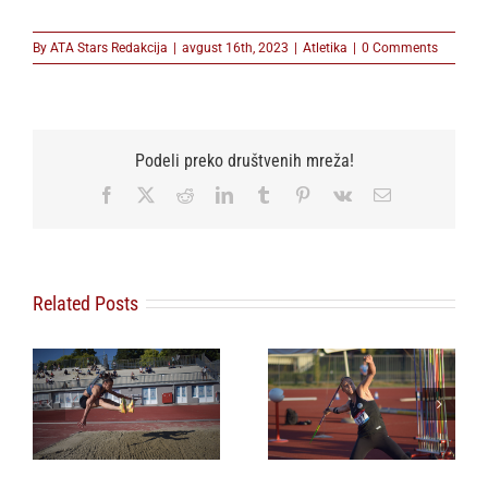
By
ATA Stars Redakcija
|
avgust 16th, 2023
|
Atletika
|
0 Comments
Podeli preko društvenih mreža!
Facebook
X
Reddit
LinkedIn
Tumblr
Pinterest
Vk
Email
Related Posts
Adriana Vilagoš: Cilj
Angelina Topić:
mi je da bacim
Verujem u čuda
najdalje ove sezone