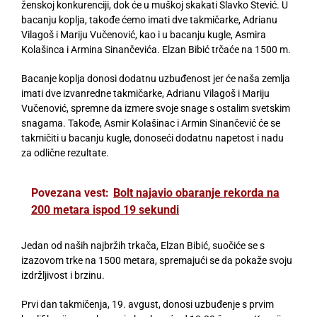
ženskoj konkurenciji, dok će u muškoj skakati Slavko Stević. U
bacanju koplja, takođe ćemo imati dve takmičarke, Adrianu
Vilagoš i Mariju Vučenović, kao i u bacanju kugle, Asmira
Kolašinca i Armina Sinančevića. Elzan Bibić trčaće na 1500 m.
Bacanje koplja donosi dodatnu uzbuđenost jer će naša zemlja
imati dve izvanredne takmičarke, Adrianu Vilagoš i Mariju
Vučenović, spremne da izmere svoje snage s ostalim svetskim
snagama. Takođe, Asmir Kolašinac i Armin Sinančević će se
takmičiti u bacanju kugle, donoseći dodatnu napetost i nadu
za odlične rezultate.
Povezana vest:
Bolt najavio obaranje rekorda na
200 metara ispod 19 sekundi
Jedan od naših najbržih trkača, Elzan Bibić, suočiće se s
izazovom trke na 1500 metara, spremajući se da pokaže svoju
izdržljivost i brzinu.
Prvi dan takmičenja, 19. avgust, donosi uzbuđenje s prvim