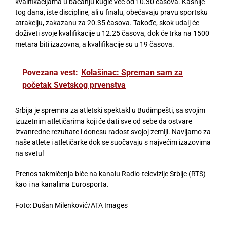
kvalifikacijama u bacanju kugle već od 10.30 časova. Kasnije
tog dana, iste discipline, ali u finalu, obećavaju pravu sportsku
atrakciju, zakazanu za 20.35 časova. Takođe, skok udalj će
doživeti svoje kvalifikacije u 12.25 časova, dok će trka na 1500
metara biti izazovna, a kvalifikacije su u 19 časova.
Povezana vest:
Kolašinac: Spreman sam za
početak Svetskog prvenstva
Srbija je spremna za atletski spektakl u Budimpešti, sa svojim
izuzetnim atletičarima koji će dati sve od sebe da ostvare
izvanredne rezultate i donesu radost svojoj zemlji. Navijamo za
naše atlete i atletičarke dok se suočavaju s najvećim izazovima
na svetu!
Prenos takmičenja biće na kanalu Radio-televizije Srbije (RTS)
kao i na kanalima Eurosporta.
Foto: Dušan Milenković/ATA Images