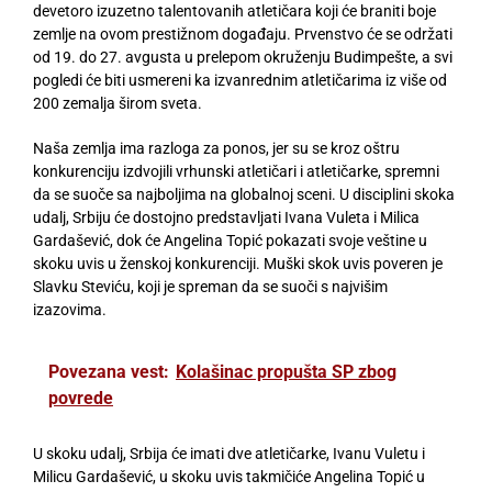
devetoro izuzetno talentovanih atletičara koji će braniti boje
zemlje na ovom prestižnom događaju. Prvenstvo će se održati
od 19. do 27. avgusta u prelepom okruženju Budimpešte, a svi
pogledi će biti usmereni ka izvanrednim atletičarima iz više od
200 zemalja širom sveta.
Naša zemlja ima razloga za ponos, jer su se kroz oštru
konkurenciju izdvojili vrhunski atletičari i atletičarke, spremni
da se suoče sa najboljima na globalnoj sceni. U disciplini skoka
udalj, Srbiju će dostojno predstavljati Ivana Vuleta i Milica
Gardašević, dok će Angelina Topić pokazati svoje veštine u
skoku uvis u ženskoj konkurenciji. Muški skok uvis poveren je
Slavku Steviću, koji je spreman da se suoči s najvišim
izazovima.
Povezana vest:
Kolašinac propušta SP zbog
povrede
U skoku udalj, Srbija će imati dve atletičarke, Ivanu Vuletu i
Milicu Gardašević, u skoku uvis takmičiće Angelina Topić u