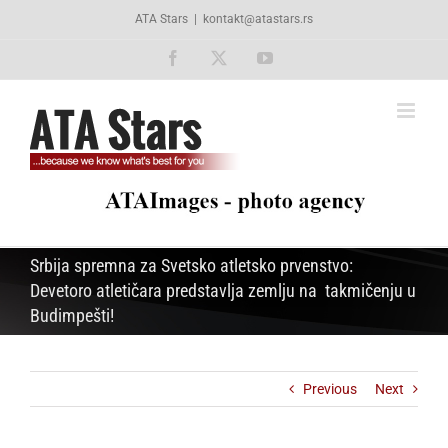
Skip
ATA Stars
|
kontakt@atastars.rs
to
content
Facebook
X
YouTube
Srbija spremna za Svetsko atletsko prvenstvo:
Devetoro atletičara predstavlja zemlju na takmičenju u
Budimpešti!
Previous
Next