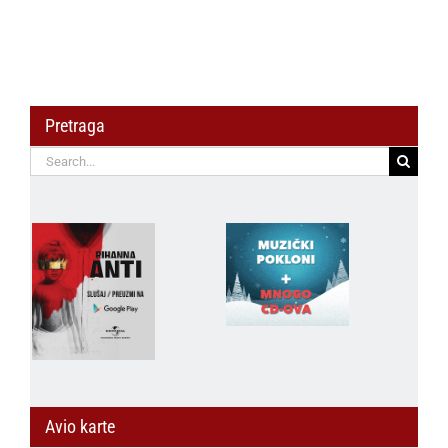
Pretraga
Search
for:
Avio karte