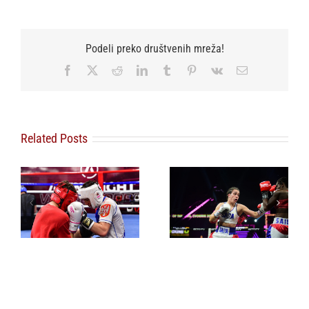
Podeli preko društvenih mreža!
Facebook
X
Reddit
LinkedIn
Tumblr
Pinterest
Vk
Email
Related Posts
Sara Ćirković i
Rastko Simić
predvodinici srpske
Novi Pazar dobio
šampionske
regionalni bokserski
mladosti u boksu,
centar
Srbija osvojila devet
medalja u jednoj
nedelji