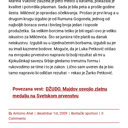
Marina Vuković zauzela je peto mesto u katama, pokazala je
kvalitet i potvrdila plasman. Sada je bila peta a prošle godine
šesta. Milićević je opravdao očelkivanja. Prošao je prvi krug a u
drugom krugu izgubio je od Rumuna Gogonela, jednog od
najboljih boraca sveta i bivšeg broja jedan i toposle
produžetka. Sa velikim borcima teško je biti egal i ovo je veliko
iskustvo za Milićevića. Što se juniora tiče platili su danak
neiskustvu. Izgubili su u izjednačenim borbama, izgubili su jer
su imali kaznene bodove. Moguće, da je Luka Petković otišao
na evropsko prvenstvo napravio bi bolji rezultat ali mi u
Kjokušinkaji savezu Srbije gledamo trenutnu formu i
rukovodimo se time i to je zakon. Lično sam uveren da je bio
tamo napravio bi odličan rezultat – rekao je Žarko Petković.
Povezana vest:
DŽUDO, Majdov osvojio zlatnu
medalju na Svetskom prvenstvu
By
Antonio Ahel
|
decembar 1st, 2009
|
Borilački sportovi
|
0
Comments