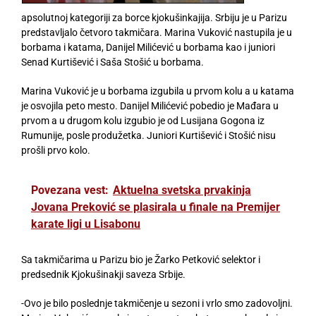
apsolutnoj kategoriji za borce kjokušinkajija. Srbiju je u Parizu
predstavljalo četvoro takmičara. Marina Vuković nastupila je u
borbama i katama, Danijel Milićević u borbama kao i juniori
Senad Kurtišević i Saša Stošić u borbama.
Marina Vuković je u borbama izgubila u prvom kolu a u katama
je osvojila peto mesto. Danijel Milićević pobedio je Mađara u
prvom a u drugom kolu izgubio je od Lusijana Gogona iz
Rumunije, posle produžetka. Juniori Kurtišević i Stošić nisu
prošli prvo kolo.
Povezana vest:
Aktuelna svetska prvakinja
Jovana Preković se plasirala u finale na Premijer
karate ligi u Lisabonu
Sa takmičarima u Parizu bio je Žarko Petković selektor i
predsednik Kjokušinakji saveza Srbije.
-Ovo je bilo poslednje takmičenje u sezoni i vrlo smo zadovoljni.