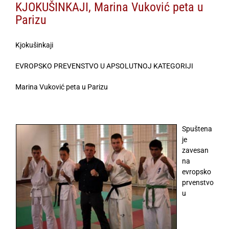
KJOKUŠINKAJI, Marina Vuković peta u
Parizu
Kjokušinkaji
EVROPSKO PREVENSTVO U APSOLUTNOJ KATEGORIJI
Marina Vuković peta u Parizu
Spuštena
je
zavesan
na
evropsko
prvenstvo
u