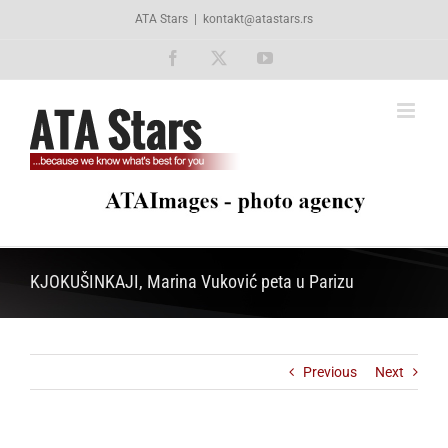
Skip
ATA Stars
|
kontakt@atastars.rs
to
content
Facebook
X
YouTube
KJOKUŠINKAJI, Marina Vuković peta u Parizu
Previous
Next