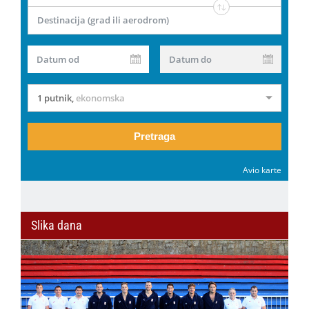
Destinacija (grad ili aerodrom)
Datum od
Datum do
1 putnik
,
ekonomska
Pretraga
Avio karte
Slika dana