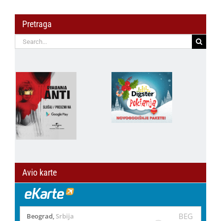
Pretraga
Search
for:
Avio karte
BEG
Beograd
,
Srbija