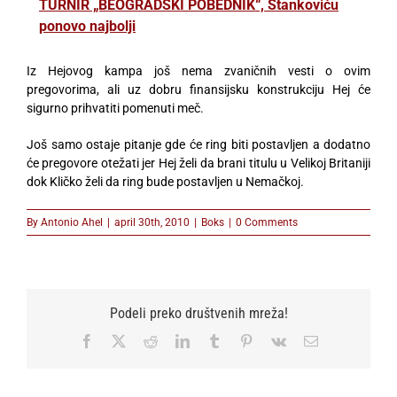
TURNIR „BEOGRADSKI POBEDNIK“, Stankoviću
ponovo najbolji
Iz Hejovog kampa još nema zvaničnih vesti o ovim
pregovorima, ali uz dobru finansijsku konstrukciju Hej će
sigurno prihvatiti pomenuti meč.
Još samo ostaje pitanje gde će ring biti postavljen a dodatno
će pregovore otežati jer Hej želi da brani titulu u Velikoj Britaniji
dok Kličko želi da ring bude postavljen u Nemačkoj.
By
Antonio Ahel
|
april 30th, 2010
|
Boks
|
0 Comments
Podeli preko društvenih mreža!
Facebook
X
Reddit
LinkedIn
Tumblr
Pinterest
Vk
Email