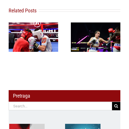
Related Posts
Sara Ćirković i
Rastko Simić
predvodinici srpske
Novi Pazar dobio
šampionske
regionalni bokserski
mladosti u boksu,
centar
Srbija osvojila devet
medalja u jednoj
nedelji
Pretraga
Search
for: