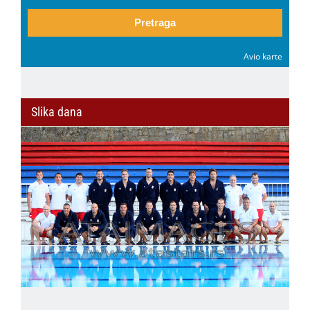
Pretraga
Avio karte
Slika dana