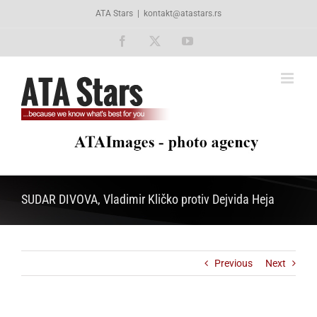
Skip
ATA Stars
|
kontakt@atastars.rs
to
content
Facebook
X
YouTube
SUDAR DIVOVA, Vladimir Kličko protiv Dejvida Heja
Previous
Next