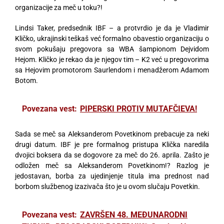
organizacije za meč u toku?!
Lindsi Taker, predsednik IBF – a protvrdio je da je Vladimir
Kličko, ukrajinski teškaš već formalno obavestio organizaciju o
svom pokušaju pregovora sa WBA šampionom Dejvidom
Hejom. Kličko je rekao da je njegov tim – K2 već u pregovorima
sa Hejovim promotorom Saurlendom i menadžerom Adamom
Botom.
Povezana vest:
PIPERSKI PROTIV MUTAFČIEVA!
Sada se meč sa Aleksanderom Povetkinom prebacuje za neki
drugi datum. IBF je pre formalnog pristupa Klička naredila
dvojici boksera da se dogovore za meč do 26. aprila. Zašto je
odložen meč sa Aleksanderom Povetkinom!? Razlog je
jedostavan, borba za ujedinjenje titula ima prednost nad
borbom službenog izazivača što je u ovom slučaju Povetkin.
Povezana vest:
ZAVRŠEN 48. MEĐUNARODNI