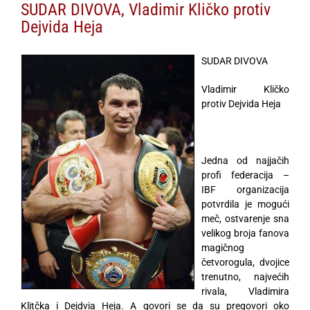
SUDAR DIVOVA, Vladimir Kličko protiv
Dejvida Heja
SUDAR DIVOVA
Vladimir Kličko
protiv Dejvida Heja
Jedna od najjačih
profi federacija –
IBF organizacija
potvrdila je mogući
meč, ostvarenje sna
velikog broja fanova
magičnog
četvorogula, dvojice
trenutno, najvećih
rivala, Vladimira
Klitčka i Dejdvia Heja. A govori se da su pregovori oko