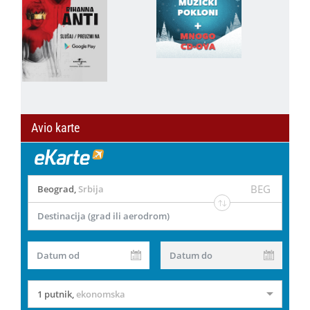
Avio karte
BEG
Beograd
,
Srbija
Destinacija (grad ili aerodrom)
Datum od
Datum do
1 putnik
,
ekonomska