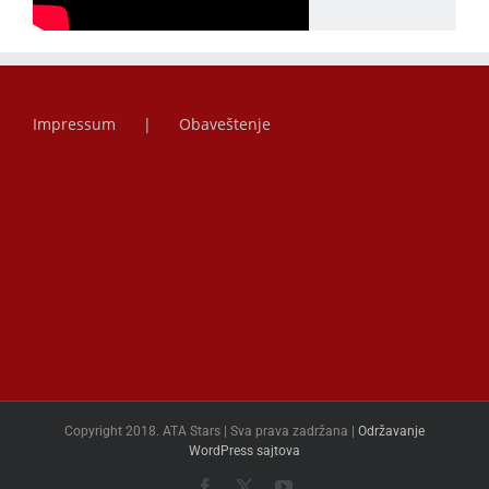
Impressum
Obaveštenje
Copyright 2018. ATA Stars | Sva prava zadržana |
Održavanje
WordPress sajtova
Facebook
X
YouTube