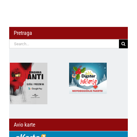
Pretraga
Search
for:
Avio karte