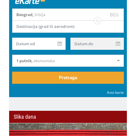
BEG
Beograd
,
Srbija
Destinacija (grad ili aerodrom)
Datum od
Datum do
1 putnik
,
ekonomska
Pretraga
Avio karte
Slika dana