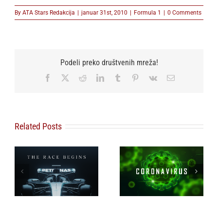
By
ATA Stars Redakcija
|
januar 31st, 2010
|
Formula 1
|
0 Comments
Podeli preko društvenih mreža!
Facebook
X
Reddit
LinkedIn
Tumblr
Pinterest
Vk
Email
Related Posts
®
O
F1: Trka za VN Kine
ČI
pred otkazivanjem
zbog korona virusa?