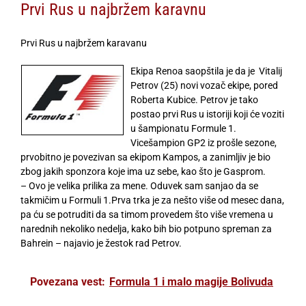
Prvi Rus u najbržem karavnu
Prvi Rus u najbržem karavanu
Ekipa Renoa saopštila je da je Vitalij
Petrov (25) novi vozač ekipe, pored
Roberta Kubice. Petrov je tako
postao prvi Rus u istoriji koji će voziti
u šampionatu Formule 1.
Vicešampion GP2 iz prošle sezone,
prvobitno je povezivan sa ekipom Kampos, a zanimljiv je bio
zbog jakih sponzora koje ima uz sebe, kao što je Gasprom.
– Ovo je velika prilika za mene. Oduvek sam sanjao da se
takmičim u Formuli 1.Prva trka je za nešto više od mesec dana,
pa ću se potruditi da sa timom provedem što više vremena u
narednih nekoliko nedelja, kako bih bio potpuno spreman za
Bahrein – najavio je žestok rad Petrov.
Povezana vest:
Formula 1 i malo magije Bolivuda