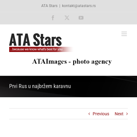
Skip
ATA Stars
|
kontakt@atastars.rs
to
content
Facebook
X
YouTube
Prvi Rus u najbržem karavnu
Previous
Next